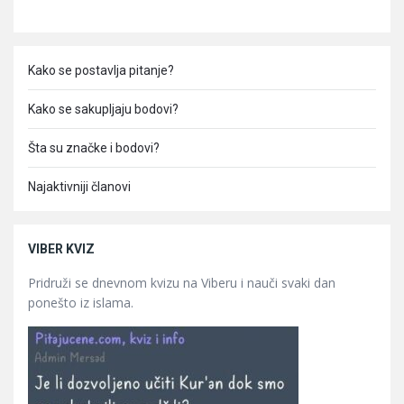
Kako se postavlja pitanje?
Kako se sakupljaju bodovi?
Šta su značke i bodovi?
Najaktivniji članovi
VIBER KVIZ
Pridruži se dnevnom kvizu na Viberu i nauči svaki dan
ponešto iz islama.