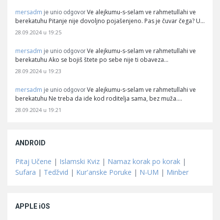
mersadm
Ve alejkumu-s-selam ve rahmetullahi ve
je unio odgovor
berekatuhu Pitanje nije dovoljno pojašenjeno. Pas je čuvar čega? U…
28.09.2024 u 19:25
mersadm
Ve alejkumu-s-selam ve rahmetullahi ve
je unio odgovor
berekatuhu Ako se bojiš štete po sebe nije ti obaveza…
28.09.2024 u 19:23
mersadm
Ve alejkumu-s-selam ve rahmetullahi ve
je unio odgovor
berekatuhu Ne treba da ide kod roditelja sama, bez muža.…
28.09.2024 u 19:21
ANDROID
Pitaj Učene
|
Islamski Kviz
|
Namaz korak po korak
|
Sufara
|
Tedžvid
|
Kur'anske Poruke
|
N-UM
|
Minber
APPLE iOS