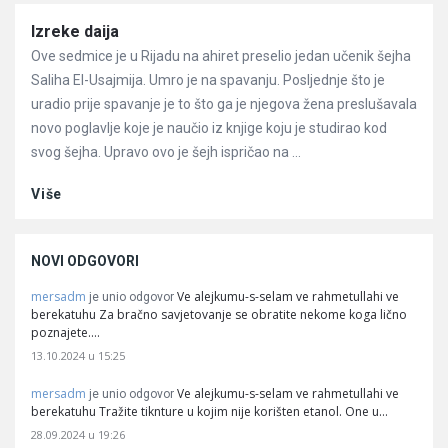
Članci
Izreke daija
Ove sedmice je u Rijadu na ahiret preselio jedan učenik šejha
Saliha El-Usajmija. Umro je na spavanju. Posljednje što je
uradio prije spavanje je to što ga je njegova žena preslušavala
novo poglavlje koje je naučio iz knjige koju je studirao kod
svog šejha. Upravo ovo je šejh ispričao na ...
Više
NOVI ODGOVORI
mersadm
Ve alejkumu-s-selam ve rahmetullahi ve
je unio odgovor
berekatuhu Za bračno savjetovanje se obratite nekome koga lično
poznajete.…
13.10.2024 u 15:25
mersadm
Ve alejkumu-s-selam ve rahmetullahi ve
je unio odgovor
berekatuhu Tražite tiknture u kojim nije korišten etanol. One u…
28.09.2024 u 19:26