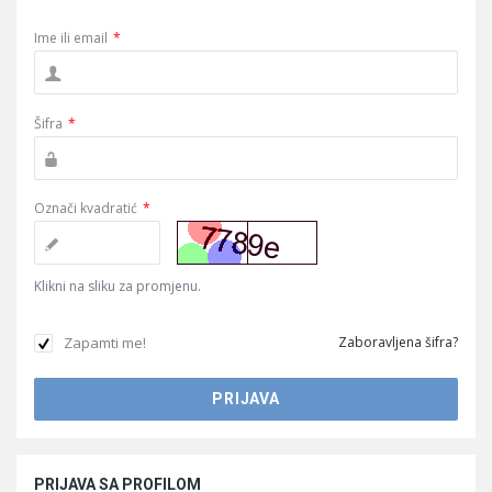
Ime ili email
*
Šifra
*
Označi kvadratić
*
Klikni na sliku za promjenu.
Zapamti me!
Zaboravljena šifra?
Sidebar
PRIJAVA SA PROFILOM