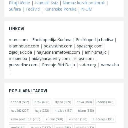
Pitaj Učene
|
Islamski Kviz
|
Namaz korak po korak
|
Sufara
|
Tedžvid
|
Kur'anske Poruke
|
N-UM
LINKOVI
n-um.com
|
Enciklopedija Kur'ana
|
Enciklopedija hadisa
|
islamhouse.com
|
pozivistine.com
|
spasenje.com
|
zijadljakic.ba
|
hajrudinahmetovic.com
|
amir-smajic
|
minber.ba
|
hidayaacademy.com
|
el-asr.com
|
putsredine.com
|
Predaje BiH Daija
|
s-d-o.org
|
namaz.ba
|
POPULARNI TAGOVI
abdest
(582)
brak
(608)
djeca
(189)
dova
(490)
hadis
(340)
hadždž
(207)
hajz
(222)
hidžab
(187)
islam
(353)
kako postupiti
(236)
kur'an
(580)
kurban
(190)
liječenje
(190)
muž
(187)
namaz
(2377)
post
(748)
propis
(432)