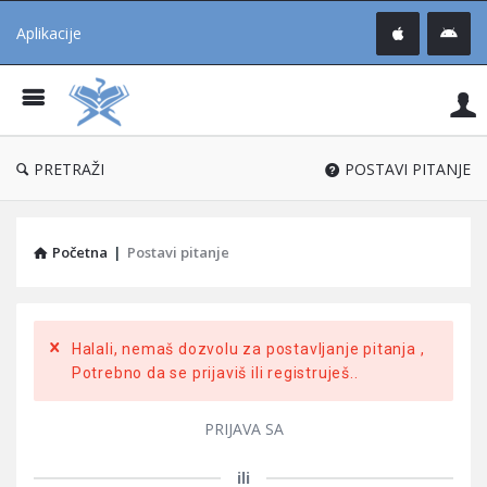
Aplikacije
Pit
Uč
®
PRETRAŽI
POSTAVI PITANJE
Početna
|
Postavi pitanje
Halali, nemaš dozvolu za postavljanje pitanja ,
Potrebno da se prijaviš ili registruješ..
PRIJAVA SA
ili