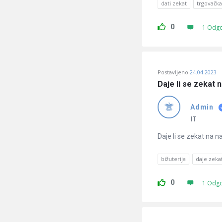
dati zekat
trgovačka
0
1 Odg
Postavljeno
24.04.2023
Daje li se zekat 
Admin
IT
Daje li se zekat na n
bižuterija
daje zeka
0
1 Odg