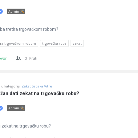
Admin
ba tretira trgovačkom robom?
ra trgovačkom robom
trgovačka roba
zekat
ovor
0
Prati
u kategoriji:
Zekat Sadaka Vitre
užan dati zekat na trgovačku robu?
Admin
 zekat na trgovačku robu?