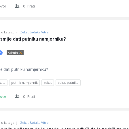
ovor
0
Prati
u kategoriji:
Zekat Sadaka Vitre
smije dati putniku namjerniku?
Admin
je dati putniku namjerniku?
kata
putnik namjernik
zekat
zekat putniku
ovor
0
Prati
u kategoriji:
Zekat Sadaka Vitre