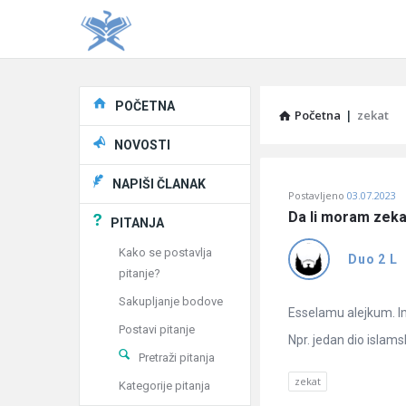
Explore
POČETNA
Početna
|
zekat
NOVOSTI
Pitaj
NAPIŠI ČLANAK
Postavljeno
03.07.2023
Učene
Da li moram zekat
PITANJA
®
Kako se postavlja
Duo 2 L
pitanje?
Latest
Sakupljanje bodove
Pitanja
Esselamu alejkum. Ima
Postavi pitanje
Npr. jedan dio islamsko
Pretraži pitanja
zekat
Kategorije pitanja