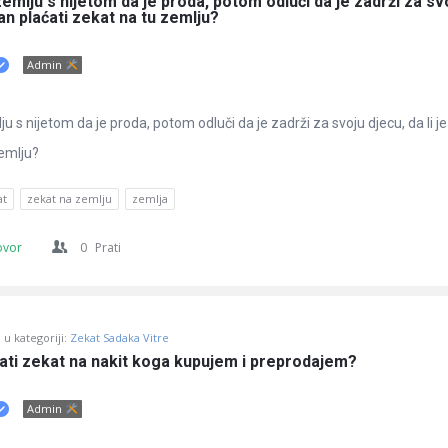
emlju s nijetom da je proda, potom odluči da je zadrži za svo
žan plaćati zekat na tu zemlju?
Admin
u s nijetom da je proda, potom odluči da je zadrži za svoju djecu, da li j
zemlju?
at
zekat na zemlju
zemlja
ovor
0
Prati
u kategoriji:
Zekat Sadaka Vitre
dati zekat na nakit koga kupujem i preprodajem?
Admin