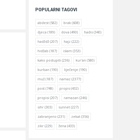
POPULARNI TAGOVI
abdest
(582)
brak
(608)
djeca
(189)
dova
(490)
hadis
(340)
hadždž
(207)
hajz
(222)
hidžab
(187)
islam
(353)
kako postupiti
(236)
kur'an
(580)
kurban
(190)
liječenje
(190)
muž
(187)
namaz
(2377)
post
(748)
propis
(432)
propisi
(207)
ramazan
(246)
sihr
(303)
sunnet
(227)
zabranjeno
(231)
zekat
(356)
zikr
(229)
žena
(433)