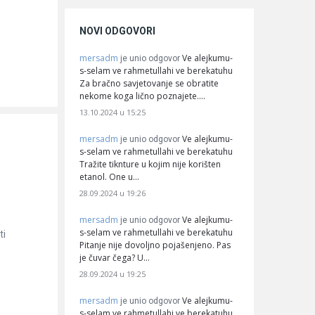
NOVI ODGOVORI
mersadm
Ve alejkumu-
je unio odgovor
s-selam ve rahmetullahi ve berekatuhu
Za bračno savjetovanje se obratite
nekome koga lično poznajete.…
13.10.2024 u 15:25
mersadm
Ve alejkumu-
je unio odgovor
s-selam ve rahmetullahi ve berekatuhu
Tražite tiknture u kojim nije korišten
etanol. One u…
28.09.2024 u 19:26
mersadm
Ve alejkumu-
je unio odgovor
s-selam ve rahmetullahi ve berekatuhu
ti
Pitanje nije dovoljno pojašenjeno. Pas
je čuvar čega? U…
28.09.2024 u 19:25
mersadm
Ve alejkumu-
je unio odgovor
s-selam ve rahmetullahi ve berekatuhu