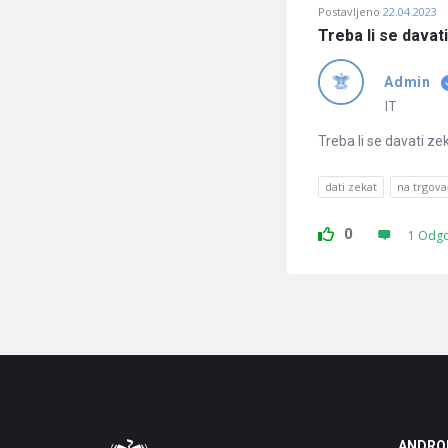
Postavljeno
22.04.2023
Treba li se davat
Admin
IT
Treba li se davati z
dati zekat
na trgov
0
1 Odg
ANDRO