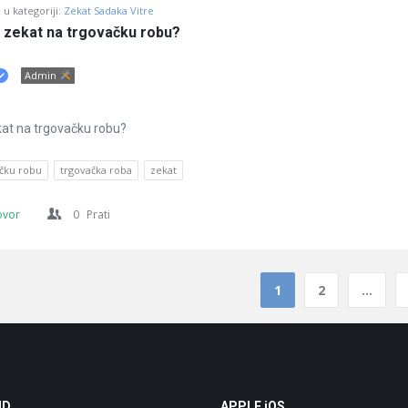
u kategoriji:
Zekat Sadaka Vitre
i zekat na trgovačku robu?
Admin
ekat na trgovačku robu?
ačku robu
trgovačka roba
zekat
ovor
0
Prati
1
2
…
ID
APPLE iOS