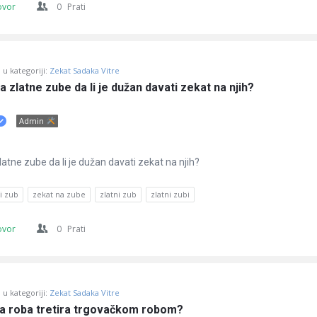
ovor
0
Prati
u kategoriji:
Zekat Sadaka Vitre
zlatne zube da li je dužan davati zekat na njih?
Admin
tne zube da li je dužan davati zekat na njih?
i zub
zekat na zube
zlatni zub
zlatni zubi
ovor
0
Prati
u kategoriji:
Zekat Sadaka Vitre
a roba tretira trgovačkom robom?