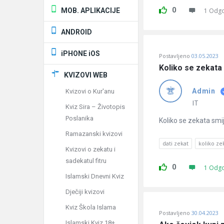
0
MOB. APLIKACIJE
1 Odg
ANDROID
iPHONE iOS
Postavljeno
03.05.2023
Koliko se zekata 
KVIZOVI WEB
Admin
Kvizovi o Kur'anu
IT
Kviz Sira – Životopis
Poslanika
Koliko se zekata smi
Ramazanski kvizovi
dati zekat
koliko ze
Kvizovi o zekatu i
sadekatul fitru
0
1 Odg
Islamski Dnevni Kviz
Dječiji kvizovi
Kviz Škola Islama
Postavljeno
30.04.2023
Islamski Kviz 18+