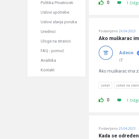
0
Politika Privatnosti
1 Odg
Uslovi upotrebe
Uslovi slanja poruka
Postavljeno
26.04.2023
Urednici
Ako muškarac ima 
Uloge na stranici
FAQ - pomoć
Admin
IT
Analitika
Kontakt
Ako muškarac ima zla
zekat
zekat na zlatn
0
1 Odg
Postavljeno
25.04.2023
Kada se određen