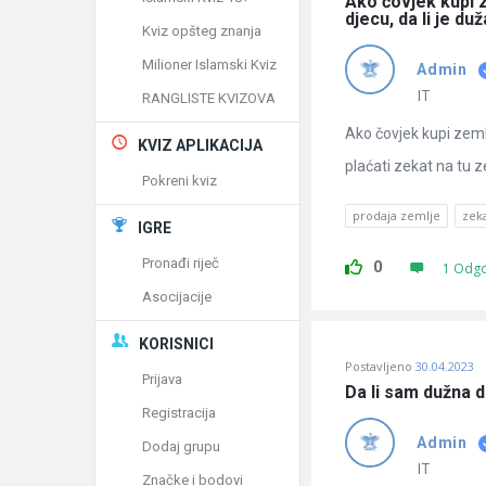
Ako čovjek kupi z
djecu, da li je du
Kviz opšteg znanja
Milioner Islamski Kviz
Admin
IT
RANGLISTE KVIZOVA
Ako čovjek kupi zemlj
KVIZ APLIKACIJA
plaćati zekat na tu 
Pokreni kviz
prodaja zemlje
zek
IGRE
Pronađi riječ
0
1 Odg
Asocijacije
KORISNICI
Postavljeno
30.04.2023
Prijava
Da li sam dužna 
Registracija
Admin
Dodaj grupu
IT
Značke i bodovi