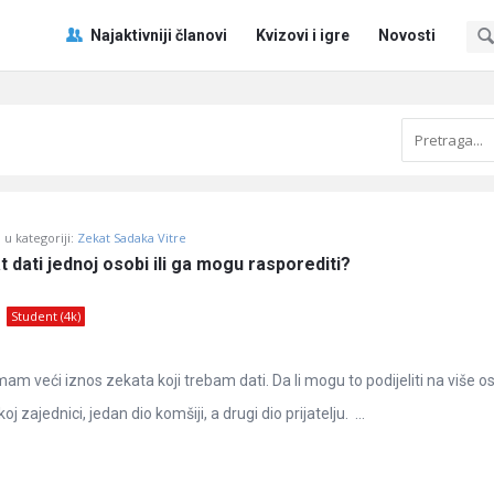
Pitaj
Pitaj
Najaktivniji članovi
Kvizovi i igre
Novosti
Učene
Učene
®
®
Navigacija
u kategoriji:
Zekat Sadaka Vitre
 dati jednoj osobi ili ga mogu rasporediti?
Student (4k)
m veći iznos zekata koji trebam dati. Da li mogu to podijeliti na više o
j zajednici, jedan dio komšiji, a drugi dio prijatelju. ...