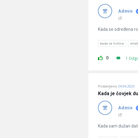
Admin
IT
Kada se određena ro
kada se tretira
smat
0
1 Odg
Postavljeno
24.04.2023
Kada je čovjek d
Admin
IT
Kada sam dužan dati