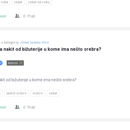
 roba
zekat
zekat na robu
ovor
0
Prati
u kategoriji:
Zekat Sadaka Vitre
na nakit od bižuterije u kome ima nešto srebra?
Admin
akit od bižuterije u kome ima nešto srebra?
t
sadrži srebro
srebro
zekat
ovor
0
Prati