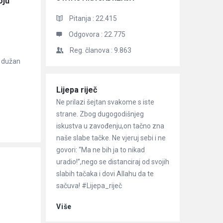
ju 
Pitanja :
22.415
Odgovora :
22.775
Reg. članova :
9.863
e dužan
Članci
Lijepa riječ
Ne prilazi šejtan svakome s iste
strane. Zbog dugogodišnjeg
iskustva u zavođenju,on tačno zna
naše slabe tačke. Ne vjeruj sebi i ne
govori: “Ma ne bih ja to nikad
uradio!”,nego se distanciraj od svojih
slabih tačaka i dovi Allahu da te
sačuva! #Lijepa_riječ
Više