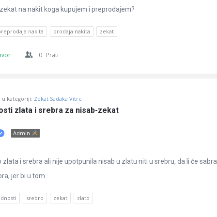
 zekat na nakit koga kupujem i preprodajem?
preprodaja nakita
prodaja nakita
zekat
ovor
0
Prati
u kategoriji:
Zekat Sadaka Vitre
osti zlata i srebra za nisab-zekat
Admin
ata i srebra ali nije upotpunila nisab u zlatu niti u srebru, da li će sabra
ra, jer bi u tom ...
ednosti
srebro
zekat
zlato