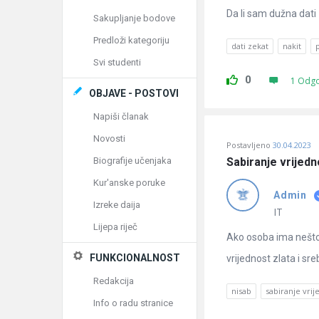
Da li sam dužna dati
Sakupljanje bodove
Predloži kategoriju
dati zekat
nakit
Svi studenti
0
1 Odg
OBJAVE - POSTOVI
Napiši članak
Novosti
Postavljeno
30.04.2023
Biografije učenjaka
Sabiranje vrijedn
Kur'anske poruke
Admin
Izreke daija
IT
Lijepa riječ
Ako osoba ima nešto zl
FUNKCIONALNOST
vrijednost zlata i sreb
Redakcija
nisab
sabiranje vrij
Info o radu stranice