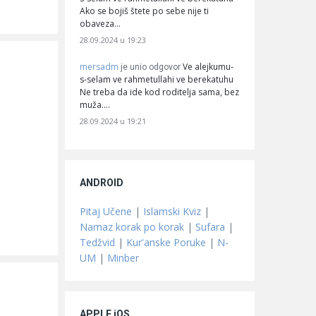
Ako se bojiš štete po sebe nije ti
obaveza…
28.09.2024 u 19:23
mersadm
Ve alejkumu-
je unio odgovor
s-selam ve rahmetullahi ve berekatuhu
Ne treba da ide kod roditelja sama, bez
muža.…
28.09.2024 u 19:21
ANDROID
Pitaj Učene
|
Islamski Kviz
|
Namaz korak po korak
|
Sufara
|
Tedžvid
|
Kur'anske Poruke
|
N-
UM
|
Minber
APPLE iOS