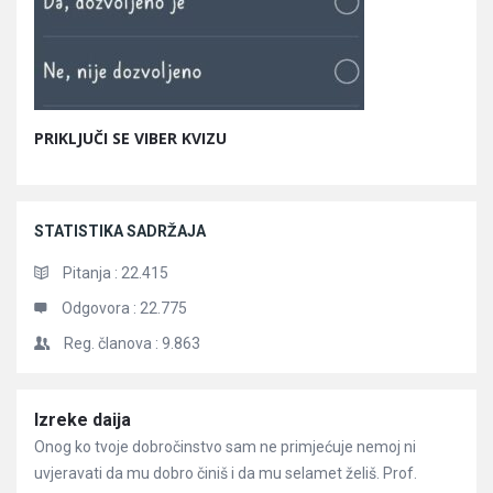
PRIKLJUČI SE VIBER KVIZU
STATISTIKA SADRŽAJA
Pitanja :
22.415
Odgovora :
22.775
Reg. članova :
9.863
Članci
Izreke daija
Onog ko tvoje dobročinstvo sam ne primjećuje nemoj ni
uvjeravati da mu dobro činiš i da mu selamet želiš. Prof.