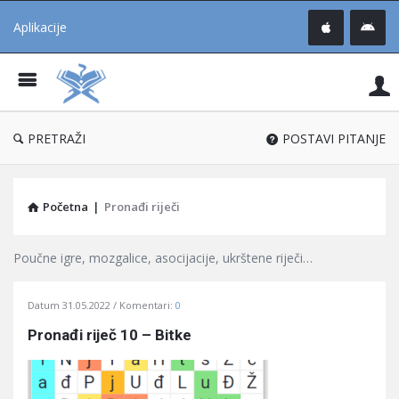
Aplikacije
Pit
Uč
®
PRETRAŽI
POSTAVI PITANJE
Početna
|
Pronađi riječi
Poučne igre, mozgalice, asocijacije, ukrštene riječi…
Pitaj
Datum
31.05.2022
Komentari:
0
Učene
Pronađi riječ 10 – Bitke
®
Latest