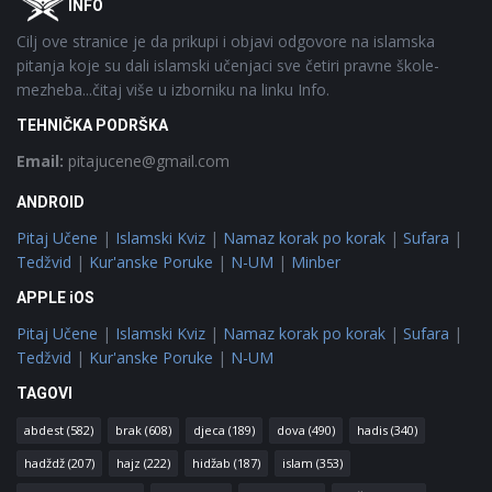
INFO
Cilj ove stranice je da prikupi i objavi odgovore na islamska
pitanja koje su dali islamski učenjaci sve četiri pravne škole-
mezheba...čitaj više u izborniku na linku Info.
TEHNIČKA PODRŠKA
Email:
pitajucene@gmail.com
ANDROID
Pitaj Učene
|
Islamski Kviz
|
Namaz korak po korak
|
Sufara
|
Tedžvid
|
Kur'anske Poruke
|
N-UM
|
Minber
APPLE iOS
Pitaj Učene
|
Islamski Kviz
|
Namaz korak po korak
|
Sufara
|
Tedžvid
|
Kur'anske Poruke
|
N-UM
TAGOVI
abdest
(582)
brak
(608)
djeca
(189)
dova
(490)
hadis
(340)
hadždž
(207)
hajz
(222)
hidžab
(187)
islam
(353)