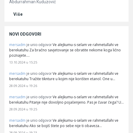
Abdurrahman Kuduzović
Više
NOVI ODGOVORI
mersadm
Ve alejkumu-s-selam ve rahmetullahi ve
je unio odgovor
berekatuhu Za bračno savjetovanje se obratite nekome koga lično
poznajete.…
13.10.2024 u 15:25
mersadm
Ve alejkumu-s-selam ve rahmetullahi ve
je unio odgovor
berekatuhu Tražite tiknture u kojim nije korišten etanol. One u…
28.09.2024 u 19:26
mersadm
Ve alejkumu-s-selam ve rahmetullahi ve
je unio odgovor
berekatuhu Pitanje nije dovoljno pojašenjeno. Pas je čuvar čega? U…
28.09.2024 u 19:25
mersadm
Ve alejkumu-s-selam ve rahmetullahi ve
je unio odgovor
berekatuhu Ako se bojiš štete po sebe nije ti obaveza…
28.09.2024 u 19:23