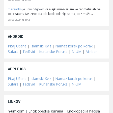
mersadm
Ve alejkumu-s-selam ve rahmetullahi ve
je unio odgovor
berekatuhu Ne treba da ide kod roditelja sama, bez muža.…
28.09.2024 u 19:21
ANDROID
Pitaj Učene
|
Islamski Kviz
|
Namaz korak po korak
|
Sufara
|
Tedžvid
|
Kur'anske Poruke
|
N-UM
|
Minber
APPLE iOS
Pitaj Učene
|
Islamski Kviz
|
Namaz korak po korak
|
Sufara
|
Tedžvid
|
Kur'anske Poruke
|
N-UM
LINKOVI
n-um.com
|
Enciklopedija Kur'ana
|
Enciklopedija hadisa
|