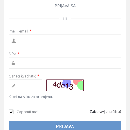
PRIJAVA SA
ili
Ime ili email
*
Šifra
*
Označi kvadratić
*
Klikni na sliku za promjenu.
Zapamti me!
Zaboravljena šifra?