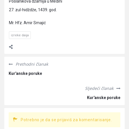
Poslanikova džamija u Medini
27. zul-hidždže, 1439. god.
Mr. Hfz. Amir Smajić
izreke daija
Prethodni članak
Kur'anske poruke
Sljedeći članak
Kur'anske poruke
Potrebno je da se prijaviš za komentarisanje.