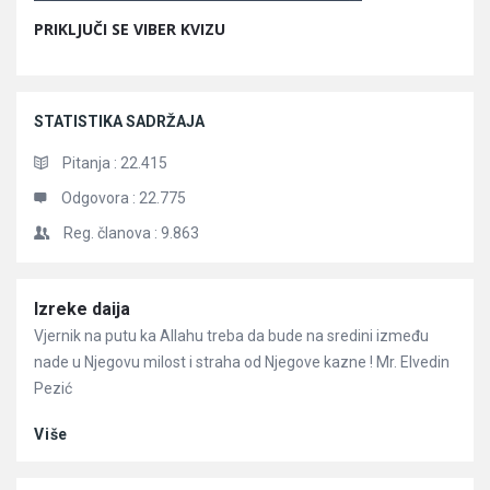
PRIKLJUČI SE VIBER KVIZU
STATISTIKA SADRŽAJA
Pitanja :
22.415
Odgovora :
22.775
Reg. članova :
9.863
Članci
Izreke daija
Vjernik na putu ka Allahu treba da bude na sredini između
nade u Njegovu milost i straha od Njegove kazne ! Mr. Elvedin
Pezić
Više