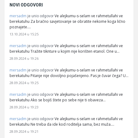
NOVI ODGOVORI
mersadm
Ve alejkumu-s-selam ve rahmetullahi ve
je unio odgovor
berekatuhu Za bračno savjetovanje se obratite nekome koga lično
poznajete.…
13.10.2024 u 15:25
mersadm
Ve alejkumu-s-selam ve rahmetullahi ve
je unio odgovor
berekatuhu Tražite tiknture u kojim nije korišten etanol. One u…
28.09.2024 u 19:26
mersadm
Ve alejkumu-s-selam ve rahmetullahi ve
je unio odgovor
berekatuhu Pitanje nije dovoljno pojašenjeno. Pas je čuvar čega? U…
28.09.2024 u 19:25
mersadm
Ve alejkumu-s-selam ve rahmetullahi ve
je unio odgovor
berekatuhu Ako se bojiš štete po sebe nije ti obaveza…
28.09.2024 u 19:23
mersadm
Ve alejkumu-s-selam ve rahmetullahi ve
je unio odgovor
berekatuhu Ne treba da ide kod roditelja sama, bez muža.…
28.09.2024 u 19:21