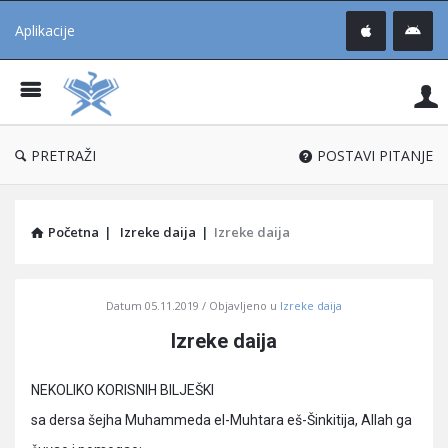
Aplikacije
Pit
Uč
®
PRETRAŽI
POSTAVI PITANJE
Početna
|
Izreke daija
|
Izreke daija
Pitaj
Datum
05.11.2019
Objavljeno u
Izreke daija
Učene
Izreke daija
®
Latest
NEKOLIKO KORISNIH BILJEŠKI
Articles
sa dersa šejha Muhammeda el-Muhtara eš-Šinkitija, Allah ga