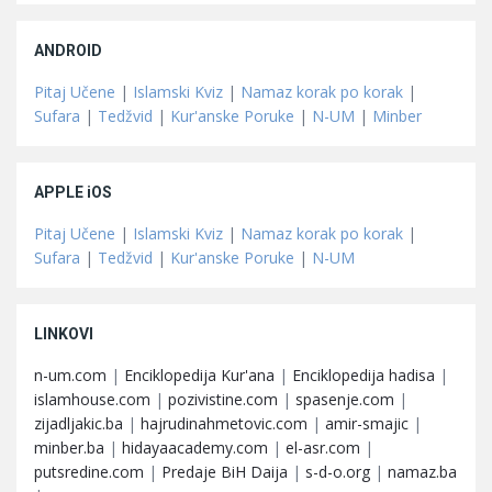
ANDROID
Pitaj Učene
|
Islamski Kviz
|
Namaz korak po korak
|
Sufara
|
Tedžvid
|
Kur'anske Poruke
|
N-UM
|
Minber
APPLE iOS
Pitaj Učene
|
Islamski Kviz
|
Namaz korak po korak
|
Sufara
|
Tedžvid
|
Kur'anske Poruke
|
N-UM
LINKOVI
n-um.com
|
Enciklopedija Kur'ana
|
Enciklopedija hadisa
|
islamhouse.com
|
pozivistine.com
|
spasenje.com
|
zijadljakic.ba
|
hajrudinahmetovic.com
|
amir-smajic
|
minber.ba
|
hidayaacademy.com
|
el-asr.com
|
putsredine.com
|
Predaje BiH Daija
|
s-d-o.org
|
namaz.ba