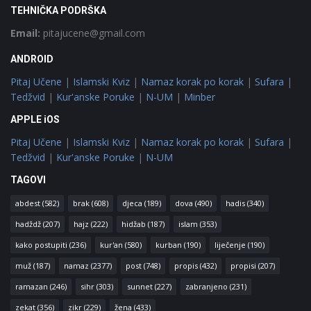
TEHNIČKA PODRŠKA
Email:
pitajucene@gmail.com
ANDROID
Pitaj Učene
|
Islamski Kviz
|
Namaz korak po korak
|
Sufara
|
Tedžvid
|
Kur'anske Poruke
|
N-UM
|
Minber
APPLE iOS
Pitaj Učene
|
Islamski Kviz
|
Namaz korak po korak
|
Sufara
|
Tedžvid
|
Kur'anske Poruke
|
N-UM
TAGOVI
abdest
(582)
brak
(608)
djeca
(189)
dova
(490)
hadis
(340)
hadždž
(207)
hajz
(222)
hidžab
(187)
islam
(353)
kako postupiti
(236)
kur'an
(580)
kurban
(190)
liječenje
(190)
muž
(187)
namaz
(2377)
post
(748)
propis
(432)
propisi
(207)
ramazan
(246)
sihr
(303)
sunnet
(227)
zabranjeno
(231)
zekat
(356)
zikr
(229)
žena
(433)