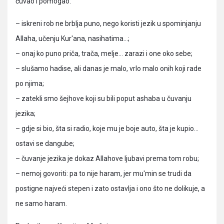
čuvao i pomogao:
– iskreni rob ne brblja puno, nego koristi jezik u spominjanju
Allaha, učenju Kur'ana, nasihatima…;
– onaj ko puno priča, trača, melje… zarazi i one oko sebe;
– slušamo hadise, ali danas je malo, vrlo malo onih koji rade
po njima;
– zatekli smo šejhove koji su bili poput ashaba u čuvanju
jezika;
– gdje si bio, šta si radio, koje mu je boje auto, šta je kupio…
ostavi se dangube;
– čuvanje jezika je dokaz Allahove ljubavi prema tom robu;
– nemoj govoriti: pa to nije haram, jer mu'min se trudi da
postigne najveći stepen i zato ostavlja i ono što ne dolikuje, a
ne samo haram.