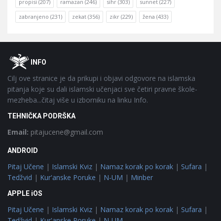
propisi
(207)
ramazan
(246)
sihr
(303)
sunnet
(227)
zabranjeno
(231)
zekat
(356)
zikr
(229)
žena
(433)
Footer
O
INFO
Cilj ove stranice je da prikupi i objavi odgovore na islamska
pitanja koje su dali islamski učenjaci sve četiri pravne škole-
mezheba...čitaj više u izborniku na linku Info.
TEHNIČKA PODRŠKA
Email:
pitajucene@gmail.com
ANDROID
Pitaj Učene
|
Islamski Kviz
|
Namaz korak po korak
|
Sufara
|
Tedžvid
|
Kur'anske Poruke
|
N-UM
|
Minber
APPLE iOS
Pitaj Učene
|
Islamski Kviz
|
Namaz korak po korak
|
Sufara
|
Tedžvid
|
Kur'anske Poruke
|
N-UM