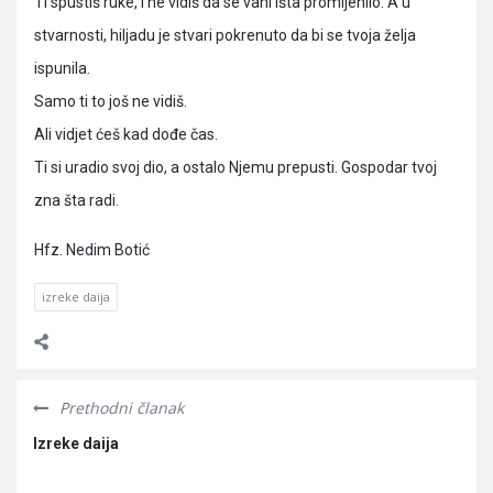
Ti spustiš ruke, i ne vidiš da se vani išta promijenilo. A u
stvarnosti, hiljadu je stvari pokrenuto da bi se tvoja želja
ispunila.
Samo ti to još ne vidiš.
Ali vidjet ćeš kad dođe čas.
Ti si uradio svoj dio, a ostalo Njemu prepusti. Gospodar tvoj
zna šta radi.
Hfz. Nedim Botić
izreke daija
Prethodni članak
Izreke daija