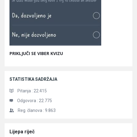
PRIKLJUČI SE VIBER KVIZU
STATISTIKA SADRŽAJA
Pitanja :
22.415
Odgovora :
22.775
Reg. članova :
9.863
Članci
Lijepa riječ