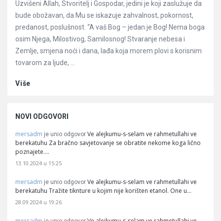
Uzvišeni Allah, Stvoritelj i Gospodar, jedini je koji zaslužuje da
bude obožavan, da Mu se iskazuje zahvalnost, pokornost,
predanost, poslušnost. “A vaš Bog – jedan je Bog! Nema boga
osim Njega, Milostivog, Samilosnog! Stvaranje nebesa i
Zemlje, smjena noći i dana, lađa koja morem plovi s korisnim
tovarom za ljude, ...
Više
NOVI ODGOVORI
mersadm
Ve alejkumu-s-selam ve rahmetullahi ve
je unio odgovor
berekatuhu Za bračno savjetovanje se obratite nekome koga lično
poznajete.…
13.10.2024 u 15:25
mersadm
Ve alejkumu-s-selam ve rahmetullahi ve
je unio odgovor
berekatuhu Tražite tiknture u kojim nije korišten etanol. One u…
28.09.2024 u 19:26
mersadm
Ve alejkumu-s-selam ve rahmetullahi ve