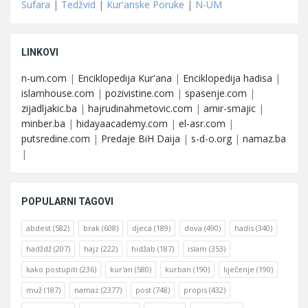
Sufara
|
Tedžvid
|
Kur'anske Poruke
|
N-UM
LINKOVI
n-um.com
|
Enciklopedija Kur'ana
|
Enciklopedija hadisa
|
islamhouse.com
|
pozivistine.com
|
spasenje.com
|
zijadljakic.ba
|
hajrudinahmetovic.com
|
amir-smajic
|
minber.ba
|
hidayaacademy.com
|
el-asr.com
|
putsredine.com
|
Predaje BiH Daija
|
s-d-o.org
|
namaz.ba
|
POPULARNI TAGOVI
abdest
(582)
brak
(608)
djeca
(189)
dova
(490)
hadis
(340)
hadždž
(207)
hajz
(222)
hidžab
(187)
islam
(353)
kako postupiti
(236)
kur'an
(580)
kurban
(190)
liječenje
(190)
muž
(187)
namaz
(2377)
post
(748)
propis
(432)