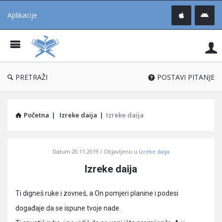
Aplikacije
Pit
Uč
®
PRETRAŽI
POSTAVI PITANJE
Početna
|
Izreke daija
|
Izreke daija
Pitaj
Datum
20.11.2019
Objavljeno u
Izreke daija
Učene
Izreke daija
®
Latest
Ti digneš ruke i zovneš, a On pomjeri planine i podesi
Articles
događaje da se ispune tvoje nade.