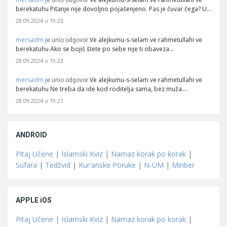
je unio odgovor
berekatuhu Pitanje nije dovoljno pojašenjeno. Pas je čuvar čega? U…
28.09.2024 u 19:25
mersadm
Ve alejkumu-s-selam ve rahmetullahi ve
je unio odgovor
berekatuhu Ako se bojiš štete po sebe nije ti obaveza…
28.09.2024 u 19:23
mersadm
Ve alejkumu-s-selam ve rahmetullahi ve
je unio odgovor
berekatuhu Ne treba da ide kod roditelja sama, bez muža.…
28.09.2024 u 19:21
ANDROID
Pitaj Učene
|
Islamski Kviz
|
Namaz korak po korak
|
Sufara
|
Tedžvid
|
Kur'anske Poruke
|
N-UM
|
Minber
APPLE iOS
Pitaj Učene
|
Islamski Kviz
|
Namaz korak po korak
|