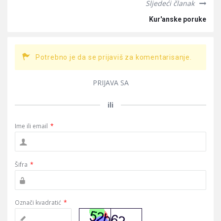
Sljedeći članak
Kur'anske poruke
Potrebno je da se prijaviš za komentarisanje.
PRIJAVA SA
ili
Ime ili email
*
Šifra
*
Označi kvadratić
*