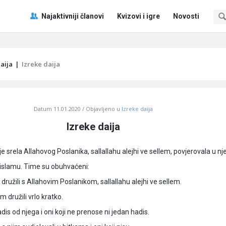
Pitaj
Pitaj
Najaktivniji članovi
Kvizovi i igre
Novosti
Učene
Učene
®
®
Navigacija
aija
|
Izreke daija
Datum
11.01.2020
Objavljeno u
Izreke daija
Izreke daija
e srela Allahovog Poslanika, sallallahu alejhi ve sellem, povjerovala u n
 islamu. Time su obuhvaćeni:
 družili s Allahovim Poslanikom, sallallahu alejhi ve sellem.
im družili vrlo kratko.
adis od njega i oni koji ne prenose ni jedan hadis.