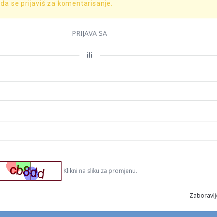
 da se prijaviš za komentarisanje.
PRIJAVA SA
ili
Klikni na sliku za promjenu.
Zaboravlj