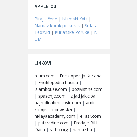
APPLE iOS
Pitaj Učene
|
Islamski Kviz
|
Namaz korak po korak
|
Sufara
|
Tedžvid
|
Kur'anske Poruke
|
N-
UM
LINKOVI
n-um.com
|
Enciklopedija Kur'ana
|
Enciklopedija hadisa
|
islamhouse.com
|
pozivistine.com
|
spasenje.com
|
zijadljakic.ba
|
hajrudinahmetovic.com
|
amir-
smajic
|
minber.ba
|
hidayaacademy.com
|
el-asr.com
|
putsredine.com
|
Predaje BiH
Daija
|
s-d-o.org
|
namaz.ba
|