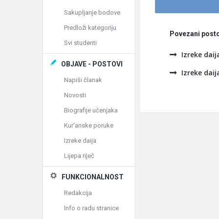
Sakupljanje bodove
Predloži kategoriju
Povezani posto
Svi studenti
Izreke daij
OBJAVE - POSTOVI
Izreke daij
Napiši članak
Novosti
Biografije učenjaka
Kur'anske poruke
Izreke daija
Lijepa riječ
FUNKCIONALNOST
Redakcija
Info o radu stranice