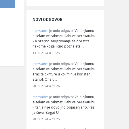
NOVI ODGOVORI
mersadm
Ve alejkumu-
je unio odgovor
s-selam ve rahmetullahi ve berekatuhu
Za bračno savjetovanje se obratite
nekome koga lično poznajete.…
13.10.2024 u 15:25
mersadm
Ve alejkumu-
je unio odgovor
s-selam ve rahmetullahi ve berekatuhu
Tražite tiknture u kojim nije korišten
etanol. One u…
28.09.2024 u 19:26
mersadm
Ve alejkumu-
je unio odgovor
s-selam ve rahmetullahi ve berekatuhu
Pitanje nije dovoljno pojašenjeno. Pas
je čuvar čega? U…
28.09.2024 u 19:25