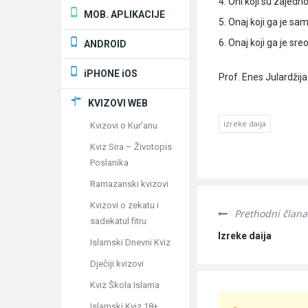
4. Oni koji su zajedno
MOB. APLIKACIJE
5. Onaj koji ga je sa
6. Onaj koji ga je sreo
ANDROID
iPHONE iOS
Prof. Enes Julardžija
KVIZOVI WEB
izreke daija
Kvizovi o Kur'anu
Kviz Sira – Životopis
Poslanika
Ramazanski kvizovi
Kvizovi o zekatu i
Prethodni člana
sadekatul fitru
Izreke daija
Islamski Dnevni Kviz
Dječiji kvizovi
Kviz Škola Islama
Islamski Kviz 18+