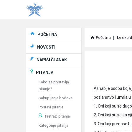
Explore
POČETNA
Početna
|
Izreke d
NOVOSTI
Pitaj
NAPIŠI ČLANAK
Učene
PITANJA
®
Kako se postavlja
Ashab je osoba koja j
pitanje?
Latest
poslanstvo i umrla u
Sakupljanje bodove
Articles
1. Oni koji su se dugo
Postavi pitanje
2. Oni koji su se sa nj
Pretraži pitanja
3. Oni koji prenose h
Kategorije pitanja