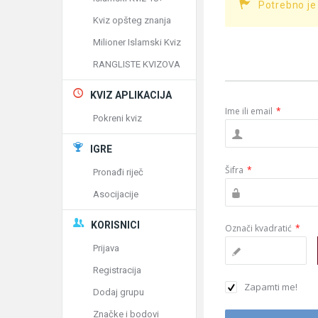
Potrebno je
Kviz opšteg znanja
Milioner Islamski Kviz
RANGLISTE KVIZOVA
KVIZ APLIKACIJA
Ime ili email
*
Pokreni kviz
IGRE
Šifra
*
Pronađi riječ
Asocijacije
KORISNICI
Označi kvadratić
*
Prijava
Registracija
Zapamti me!
Dodaj grupu
Značke i bodovi