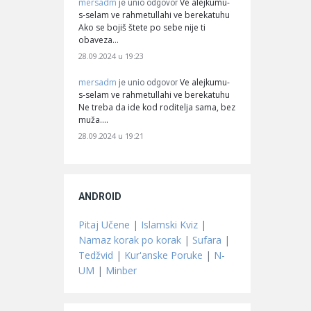
mersadm
Ve alejkumu-
je unio odgovor
s-selam ve rahmetullahi ve berekatuhu
Ako se bojiš štete po sebe nije ti
obaveza…
28.09.2024 u 19:23
mersadm
Ve alejkumu-
je unio odgovor
s-selam ve rahmetullahi ve berekatuhu
Ne treba da ide kod roditelja sama, bez
muža.…
28.09.2024 u 19:21
ANDROID
Pitaj Učene
|
Islamski Kviz
|
Namaz korak po korak
|
Sufara
|
Tedžvid
|
Kur'anske Poruke
|
N-
UM
|
Minber