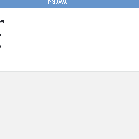
vi
a
a