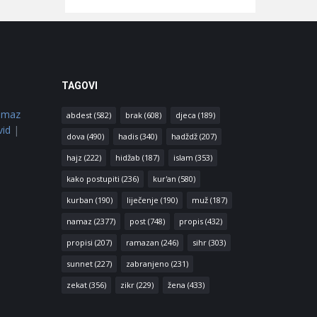
TAGOVI
amaz
abdest
(582)
brak
(608)
djeca
(189)
vid
|
dova
(490)
hadis
(340)
hadždž
(207)
hajz
(222)
hidžab
(187)
islam
(353)
kako postupiti
(236)
kur'an
(580)
kurban
(190)
liječenje
(190)
muž
(187)
namaz
(2377)
post
(748)
propis
(432)
propisi
(207)
ramazan
(246)
sihr
(303)
sunnet
(227)
zabranjeno
(231)
zekat
(356)
zikr
(229)
žena
(433)