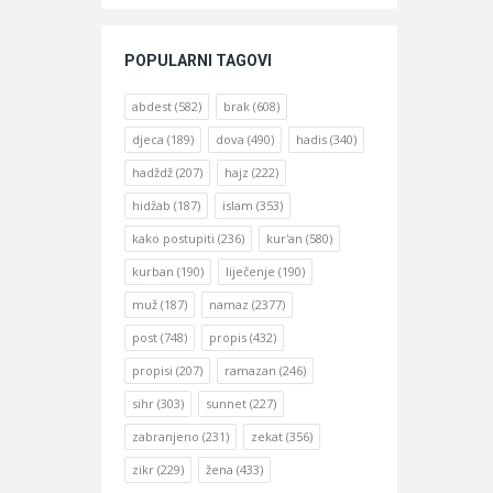
POPULARNI TAGOVI
abdest
(582)
brak
(608)
djeca
(189)
dova
(490)
hadis
(340)
hadždž
(207)
hajz
(222)
hidžab
(187)
islam
(353)
kako postupiti
(236)
kur'an
(580)
kurban
(190)
liječenje
(190)
muž
(187)
namaz
(2377)
post
(748)
propis
(432)
propisi
(207)
ramazan
(246)
sihr
(303)
sunnet
(227)
zabranjeno
(231)
zekat
(356)
zikr
(229)
žena
(433)