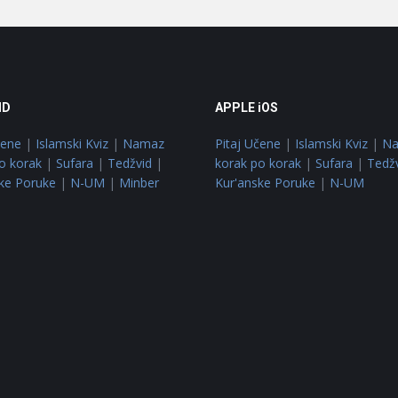
ID
APPLE iOS
čene
|
Islamski Kviz
|
Namaz
Pitaj Učene
|
Islamski Kviz
|
N
o korak
|
Sufara
|
Tedžvid
|
korak po korak
|
Sufara
|
Tedž
ke Poruke
|
N-UM
|
Minber
Kur'anske Poruke
|
N-UM