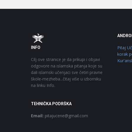
Footer
O
ANDRO
Pitaj U
INFO
korak p
Cilj ove stranice je da prikupi i objavi
Kur'ans
odgovore na islamska pitanja koje su
dali islamski učenjaci sve četiri pravne
škole-mezheba...čitaj više u izborniku
na linku Info.
TEHNIČKA PODRŠKA
Email:
pitajucene@gmail.com