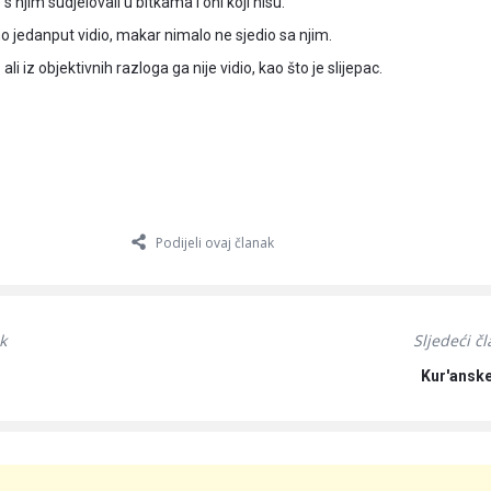
 s njim sudjelovali u bitkama i oni koji nisu.
mo jedanput vidio, makar nimalo ne sjedio sa njim.
 ali iz objektivnih razloga ga nije vidio, kao što je slijepac.
Podijeli ovaj članak
k
Sljedeći č
Kur'ansk