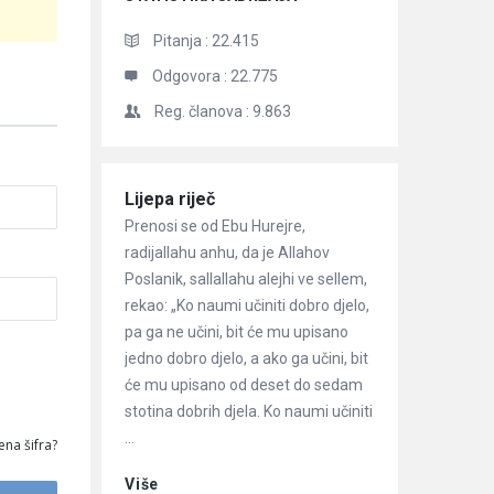
Pitanja :
22.415
Odgovora :
22.775
Reg. članova :
9.863
Članci
Lijepa riječ
Prenosi se od Ebu Hurejre,
radijallahu anhu, da je Allahov
Poslanik, sallallahu alejhi ve sellem,
rekao: „Ko naumi učiniti dobro djelo,
pa ga ne učini, bit će mu upisano
jedno dobro djelo, a ako ga učini, bit
će mu upisano od deset do sedam
stotina dobrih djela. Ko naumi učiniti
...
ena šifra?
Više