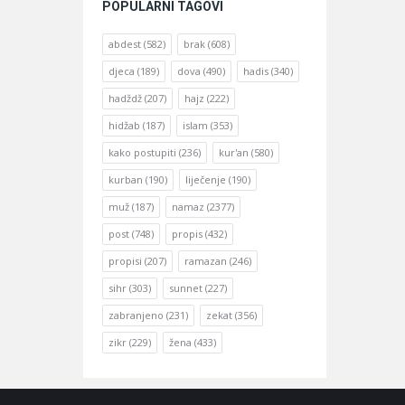
POPULARNI TAGOVI
abdest
(582)
brak
(608)
djeca
(189)
dova
(490)
hadis
(340)
hadždž
(207)
hajz
(222)
hidžab
(187)
islam
(353)
kako postupiti
(236)
kur'an
(580)
kurban
(190)
liječenje
(190)
muž
(187)
namaz
(2377)
post
(748)
propis
(432)
propisi
(207)
ramazan
(246)
sihr
(303)
sunnet
(227)
zabranjeno
(231)
zekat
(356)
zikr
(229)
žena
(433)