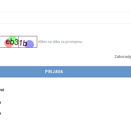
Klikni na sliku za promjenu.
Zaboravlj
vi
a
a