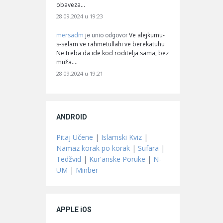
obaveza…
28.09.2024 u 19:23
mersadm
Ve alejkumu-
je unio odgovor
s-selam ve rahmetullahi ve berekatuhu
Ne treba da ide kod roditelja sama, bez
muža.…
28.09.2024 u 19:21
ANDROID
Pitaj Učene
|
Islamski Kviz
|
Namaz korak po korak
|
Sufara
|
Tedžvid
|
Kur'anske Poruke
|
N-
UM
|
Minber
APPLE iOS