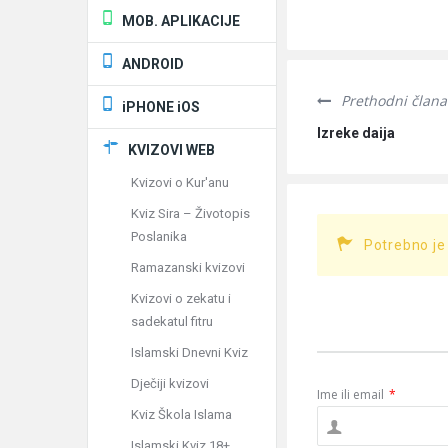
MOB. APLIKACIJE
ANDROID
Prethodni člana
iPHONE iOS
Izreke daija
KVIZOVI WEB
Kvizovi o Kur'anu
Kviz Sira – Životopis
Poslanika
Potrebno je
Ramazanski kvizovi
Kvizovi o zekatu i
sadekatul fitru
Islamski Dnevni Kviz
Dječiji kvizovi
Ime ili email
*
Kviz Škola Islama
Islamski Kviz 18+