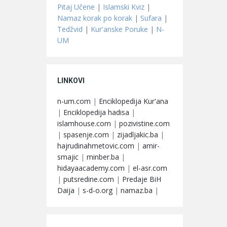
Pitaj Učene
|
Islamski Kviz
|
Namaz korak po korak
|
Sufara
|
Tedžvid
|
Kur'anske Poruke
|
N-
UM
LINKOVI
n-um.com
|
Enciklopedija Kur'ana
|
Enciklopedija hadisa
|
islamhouse.com
|
pozivistine.com
|
spasenje.com
|
zijadljakic.ba
|
hajrudinahmetovic.com
|
amir-
smajic
|
minber.ba
|
hidayaacademy.com
|
el-asr.com
|
putsredine.com
|
Predaje BiH
Daija
|
s-d-o.org
|
namaz.ba
|