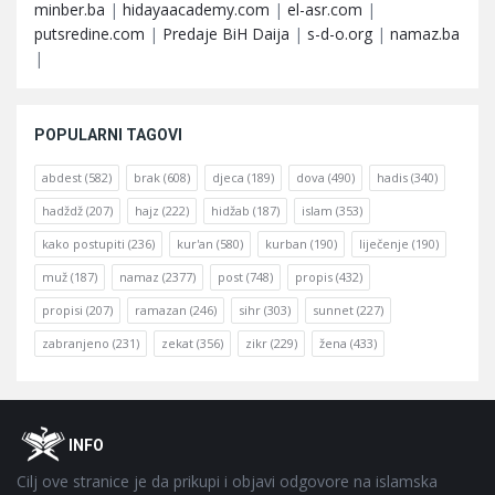
minber.ba
|
hidayaacademy.com
|
el-asr.com
|
putsredine.com
|
Predaje BiH Daija
|
s-d-o.org
|
namaz.ba
|
POPULARNI TAGOVI
abdest
(582)
brak
(608)
djeca
(189)
dova
(490)
hadis
(340)
hadždž
(207)
hajz
(222)
hidžab
(187)
islam
(353)
kako postupiti
(236)
kur'an
(580)
kurban
(190)
liječenje
(190)
muž
(187)
namaz
(2377)
post
(748)
propis
(432)
propisi
(207)
ramazan
(246)
sihr
(303)
sunnet
(227)
zabranjeno
(231)
zekat
(356)
zikr
(229)
žena
(433)
Footer
O
INFO
Cilj ove stranice je da prikupi i objavi odgovore na islamska