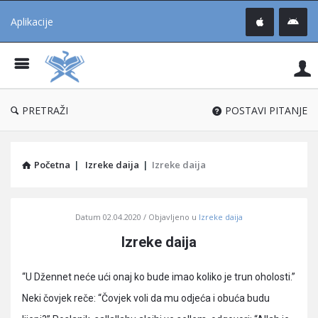
Aplikacije
Pit
Uč
®
PRETRAŽI
POSTAVI PITANJE
Početna
|
Izreke daija
|
Izreke daija
Pitaj
Datum
02.04.2020
Objavljeno u
Izreke daija
Učene
Izreke daija
®
Latest
“U Džennet neće ući onaj ko bude imao koliko je trun oholosti.”
Articles
Neki čovjek reče: “Čovjek voli da mu odjeća i obuća budu