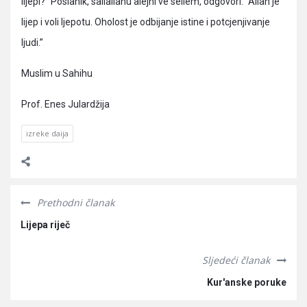
lijepi?” Poslanik, sallallahu alejhi ve sellem, odgovori: “Allah je
lijep i voli ljepotu. Oholost je odbijanje istine i potcjenjivanje
ljudi.”
Muslim u Sahihu
Prof. Enes Julardžija
izreke daija
Prethodni članak
Lijepa riječ
Sljedeći članak
Kur'anske poruke