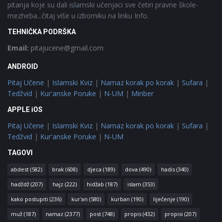
pitanja koje su dali islamski učenjaci sve četiri pravne škole-
mezheba...čitaj više u izborniku na linku Info.
TEHNIČKA PODRŠKA
Email:
pitajucene@gmail.com
ANDROID
Pitaj Učene
|
Islamski Kviz
|
Namaz korak po korak
|
Sufara
|
Tedžvid
|
Kur'anske Poruke
|
N-UM
|
Minber
APPLE iOS
Pitaj Učene
|
Islamski Kviz
|
Namaz korak po korak
|
Sufara
|
Tedžvid
|
Kur'anske Poruke
|
N-UM
TAGOVI
abdest
(582)
brak
(608)
djeca
(189)
dova
(490)
hadis
(340)
hadždž
(207)
hajz
(222)
hidžab
(187)
islam
(353)
kako postupiti
(236)
kur'an
(580)
kurban
(190)
liječenje
(190)
muž
(187)
namaz
(2377)
post
(748)
propis
(432)
propisi
(207)