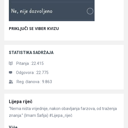
PRIKLJUČI SE VIBER KVIZU
STATISTIKA SADRŽAJA
Pitanja :
22.415
Odgovora :
22.775
Reg. članova :
9.863
Članci
Lijepa riječ
“Nema ništa vrijednije, nakon obavljanja farzova, od traženja
znanja.” (Imam Šafija) #Lijepa_riječ
Više