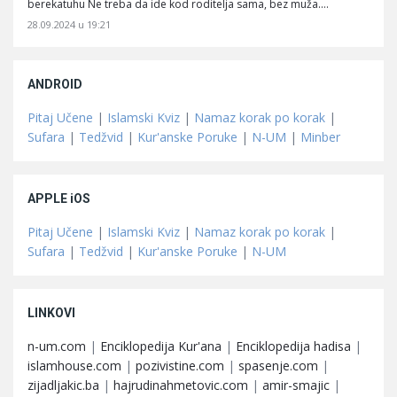
berekatuhu Ne treba da ide kod roditelja sama, bez muža.…
28.09.2024 u 19:21
ANDROID
Pitaj Učene
|
Islamski Kviz
|
Namaz korak po korak
|
Sufara
|
Tedžvid
|
Kur'anske Poruke
|
N-UM
|
Minber
APPLE iOS
Pitaj Učene
|
Islamski Kviz
|
Namaz korak po korak
|
Sufara
|
Tedžvid
|
Kur'anske Poruke
|
N-UM
LINKOVI
n-um.com
|
Enciklopedija Kur'ana
|
Enciklopedija hadisa
|
islamhouse.com
|
pozivistine.com
|
spasenje.com
|
zijadljakic.ba
|
hajrudinahmetovic.com
|
amir-smajic
|