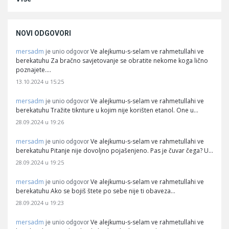
NOVI ODGOVORI
mersadm
Ve alejkumu-s-selam ve rahmetullahi ve
je unio odgovor
berekatuhu Za bračno savjetovanje se obratite nekome koga lično
poznajete.…
13.10.2024 u 15:25
mersadm
Ve alejkumu-s-selam ve rahmetullahi ve
je unio odgovor
berekatuhu Tražite tiknture u kojim nije korišten etanol. One u…
28.09.2024 u 19:26
mersadm
Ve alejkumu-s-selam ve rahmetullahi ve
je unio odgovor
berekatuhu Pitanje nije dovoljno pojašenjeno. Pas je čuvar čega? U…
28.09.2024 u 19:25
mersadm
Ve alejkumu-s-selam ve rahmetullahi ve
je unio odgovor
berekatuhu Ako se bojiš štete po sebe nije ti obaveza…
28.09.2024 u 19:23
mersadm
Ve alejkumu-s-selam ve rahmetullahi ve
je unio odgovor