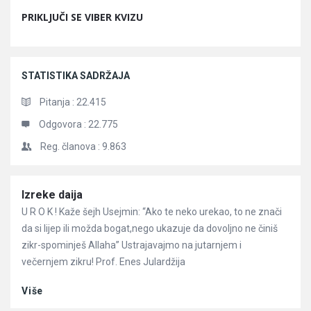
PRIKLJUČI SE VIBER KVIZU
STATISTIKA SADRŽAJA
Pitanja :
22.415
Odgovora :
22.775
Reg. članova :
9.863
Članci
Izreke daija
U R O K ! Kaže šejh Usejmin: “Ako te neko urekao, to ne znači
da si lijep ili možda bogat,nego ukazuje da dovoljno ne činiš
zikr-spominješ Allaha” Ustrajavajmo na jutarnjem i
večernjem zikru! Prof. Enes Julardžija
Više