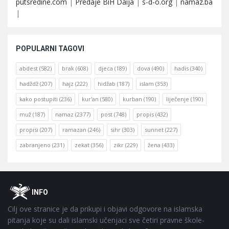
putsredine.com
|
Predaje BiH Daija
|
s-d-o.org
|
namaz.ba
|
POPULARNI TAGOVI
abdest
(582)
brak
(608)
djeca
(189)
dova
(490)
hadis
(340)
hadždž
(207)
hajz
(222)
hidžab
(187)
islam
(353)
kako postupiti
(236)
kur'an
(580)
kurban
(190)
liječenje
(190)
muž
(187)
namaz
(2377)
post
(748)
propis
(432)
propisi
(207)
ramazan
(246)
sihr
(303)
sunnet
(227)
zabranjeno
(231)
zekat
(356)
zikr
(229)
žena
(433)
Footer
O
INFO
Cilj ove stranice je da prikupi i objavi odgovore na islamska
pitanja koje su dali islamski učenjaci sve četiri pravne škole-