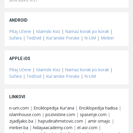
28.09.2024 u 19:21
ANDROID
Pitaj Učene
|
Islamski Kviz
|
Namaz korak po korak
|
Sufara
|
Tedžvid
|
Kur'anske Poruke
|
N-UM
|
Minber
APPLE iOS
Pitaj Učene
|
Islamski Kviz
|
Namaz korak po korak
|
Sufara
|
Tedžvid
|
Kur'anske Poruke
|
N-UM
LINKOVI
n-um.com
|
Enciklopedija Kur'ana
|
Enciklopedija hadisa
|
islamhouse.com
|
pozivistine.com
|
spasenje.com
|
zijadljakic.ba
|
hajrudinahmetovic.com
|
amir-smajic
|
minber.ba
|
hidayaacademy.com
|
el-asr.com
|