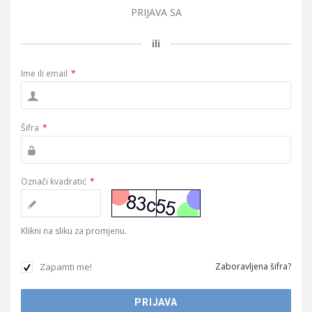
PRIJAVA SA
ili
Ime ili email
*
Šifra
*
Označi kvadratić
*
Klikni na sliku za promjenu.
Zapamti me!
Zaboravljena šifra?