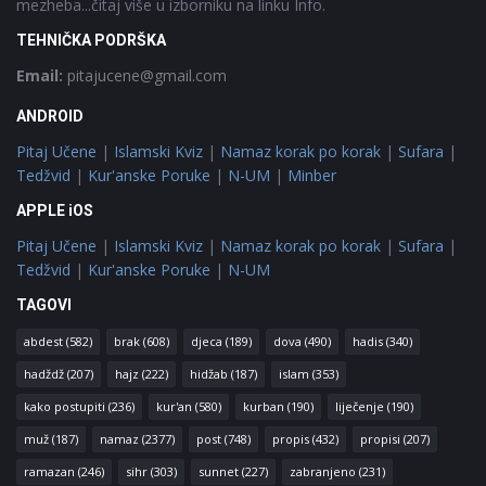
mezheba...čitaj više u izborniku na linku Info.
TEHNIČKA PODRŠKA
Email:
pitajucene@gmail.com
ANDROID
Pitaj Učene
|
Islamski Kviz
|
Namaz korak po korak
|
Sufara
|
Tedžvid
|
Kur'anske Poruke
|
N-UM
|
Minber
APPLE iOS
Pitaj Učene
|
Islamski Kviz
|
Namaz korak po korak
|
Sufara
|
Tedžvid
|
Kur'anske Poruke
|
N-UM
TAGOVI
abdest
(582)
brak
(608)
djeca
(189)
dova
(490)
hadis
(340)
hadždž
(207)
hajz
(222)
hidžab
(187)
islam
(353)
kako postupiti
(236)
kur'an
(580)
kurban
(190)
liječenje
(190)
muž
(187)
namaz
(2377)
post
(748)
propis
(432)
propisi
(207)
ramazan
(246)
sihr
(303)
sunnet
(227)
zabranjeno
(231)