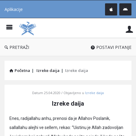
Aplikacije
Pit
Uč
®
PRETRAŽI
POSTAVI PITANJE
Početna
|
Izreke daija
|
Izreke daija
Pitaj
Datum
25.04.2020
Objavljeno u
Izreke daija
Učene
Izreke daija
®
Latest
Enes, radijallahu anhu, prenosi da je Allahov Poslanik,
Articles
sallallahu alejhi ve sellem, rekao: ”Uistinu je Allah zadovoljan