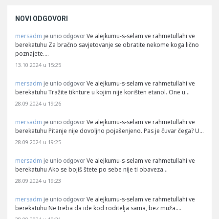
NOVI ODGOVORI
mersadm
Ve alejkumu-s-selam ve rahmetullahi ve
je unio odgovor
berekatuhu Za bračno savjetovanje se obratite nekome koga lično
poznajete.…
13.10.2024 u 15:25
mersadm
Ve alejkumu-s-selam ve rahmetullahi ve
je unio odgovor
berekatuhu Tražite tiknture u kojim nije korišten etanol. One u…
28.09.2024 u 19:26
mersadm
Ve alejkumu-s-selam ve rahmetullahi ve
je unio odgovor
berekatuhu Pitanje nije dovoljno pojašenjeno. Pas je čuvar čega? U…
28.09.2024 u 19:25
mersadm
Ve alejkumu-s-selam ve rahmetullahi ve
je unio odgovor
berekatuhu Ako se bojiš štete po sebe nije ti obaveza…
28.09.2024 u 19:23
mersadm
Ve alejkumu-s-selam ve rahmetullahi ve
je unio odgovor
berekatuhu Ne treba da ide kod roditelja sama, bez muža.…