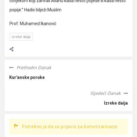
čovjekom koji zahvali Allahu kada nešto pojede ili kada nešto
popije.” Hadis bilježi Muslim
Prof. Muhamed Ikanović
izreke daija
Prethodni članak
Kur'anske poruke
Sljedeći članak
Izreke daija
Potrebno je da se prijaviš za komentarisanje.