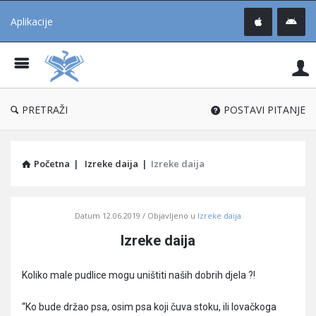
Aplikacije
Pit
Uč
®
PRETRAŽI
POSTAVI PITANJE
Početna
|
Izreke daija
|
Izreke daija
Pitaj
Datum
12.06.2019
Objavljeno u
Izreke daija
Učene
Izreke daija
®
Latest
Koliko male pudlice mogu uništiti naših dobrih djela ?!
Articles
“Ko bude držao psa, osim psa koji čuva stoku, ili lovačkoga