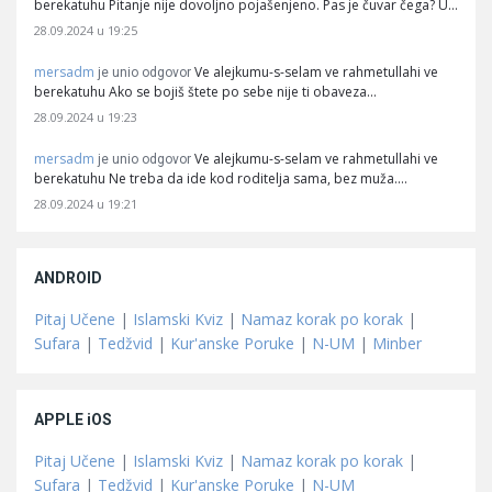
berekatuhu Pitanje nije dovoljno pojašenjeno. Pas je čuvar čega? U…
28.09.2024 u 19:25
mersadm
Ve alejkumu-s-selam ve rahmetullahi ve
je unio odgovor
berekatuhu Ako se bojiš štete po sebe nije ti obaveza…
28.09.2024 u 19:23
mersadm
Ve alejkumu-s-selam ve rahmetullahi ve
je unio odgovor
berekatuhu Ne treba da ide kod roditelja sama, bez muža.…
28.09.2024 u 19:21
ANDROID
Pitaj Učene
|
Islamski Kviz
|
Namaz korak po korak
|
Sufara
|
Tedžvid
|
Kur'anske Poruke
|
N-UM
|
Minber
APPLE iOS
Pitaj Učene
|
Islamski Kviz
|
Namaz korak po korak
|
Sufara
|
Tedžvid
|
Kur'anske Poruke
|
N-UM