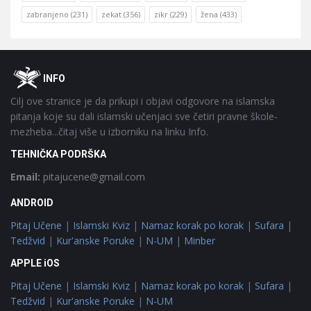
zabranjeno
(231)
zekat
(356)
zikr
(229)
žena
(433)
Footer
O
INFO
Cilj ove stranice je da prikupi i objavi odgovore na islamska
pitanja koje su dali islamski učenjaci sve četiri pravne škole-
mezheba...čitaj više u izborniku na linku Info.
TEHNIČKA PODRŠKA
Email:
pitajucene@gmail.com
ANDROID
Pitaj Učene
|
Islamski Kviz
|
Namaz korak po korak
|
Sufara
|
Tedžvid
|
Kur'anske Poruke
|
N-UM
|
Minber
APPLE iOS
Pitaj Učene
|
Islamski Kviz
|
Namaz korak po korak
|
Sufara
|
Tedžvid
|
Kur'anske Poruke
|
N-UM