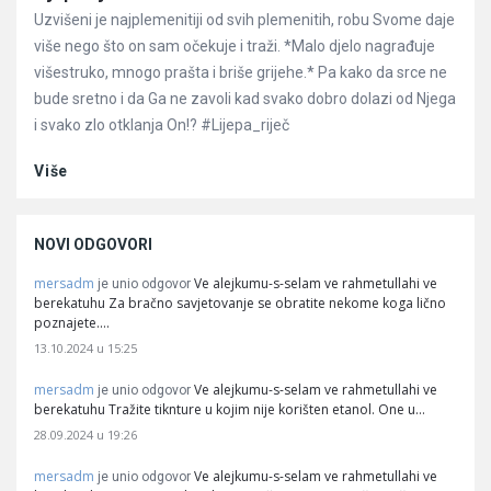
Uzvišeni je najplemenitiji od svih plemenitih, robu Svome daje
više nego što on sam očekuje i traži. *Malo djelo nagrađuje
višestruko, mnogo prašta i briše grijehe.* Pa kako da srce ne
bude sretno i da Ga ne zavoli kad svako dobro dolazi od Njega
i svako zlo otklanja On!? #Lijepa_riječ
Više
NOVI ODGOVORI
mersadm
Ve alejkumu-s-selam ve rahmetullahi ve
je unio odgovor
berekatuhu Za bračno savjetovanje se obratite nekome koga lično
poznajete.…
13.10.2024 u 15:25
mersadm
Ve alejkumu-s-selam ve rahmetullahi ve
je unio odgovor
berekatuhu Tražite tiknture u kojim nije korišten etanol. One u…
28.09.2024 u 19:26
mersadm
Ve alejkumu-s-selam ve rahmetullahi ve
je unio odgovor