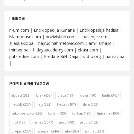
LINKOVI
n-um.com
|
Enciklopedija Kur'ana
|
Enciklopedija hadisa
|
islamhouse.com
|
pozivistine.com
|
spasenje.com
|
zijadljakic.ba
|
hajrudinahmetovic.com
|
amir-smajic
|
minber.ba
|
hidayaacademy.com
|
el-asr.com
|
putsredine.com
|
Predaje BiH Daija
|
s-d-o.org
|
namaz.ba
|
POPULARNI TAGOVI
abdest
(582)
brak
(608)
djeca
(189)
dova
(490)
hadis
(340)
hadždž
(207)
hajz
(222)
hidžab
(187)
islam
(353)
kako postupiti
(236)
kur'an
(580)
kurban
(190)
liječenje
(190)
muž
(187)
namaz
(2377)
post
(748)
propis
(432)
propisi
(207)
ramazan
(246)
sihr
(303)
sunnet
(227)