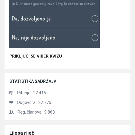
PRIKLJUČI SE VIBER KVIZU
STATISTIKA SADRŽAJA
Pitanja :
22.415
Odgovora :
22.775
Reg. članova :
9.863
Članci
Lijepa riječ