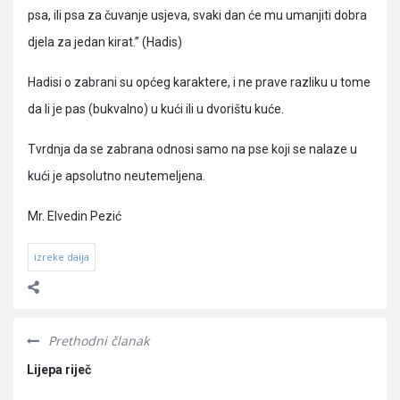
psa, ili psa za čuvanje usjeva, svaki dan će mu umanjiti dobra
djela za jedan kirat.” (Hadis)
Hadisi o zabrani su općeg karaktere, i ne prave razliku u tome
da li je pas (bukvalno) u kući ili u dvorištu kuće.
Tvrdnja da se zabrana odnosi samo na pse koji se nalaze u
kući je apsolutno neutemeljena.
Mr. Elvedin Pezić
izreke daija
Prethodni članak
Lijepa riječ