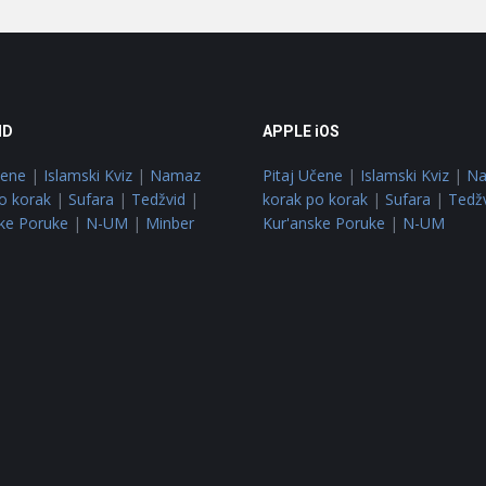
ID
APPLE iOS
čene
|
Islamski Kviz
|
Namaz
Pitaj Učene
|
Islamski Kviz
|
N
o korak
|
Sufara
|
Tedžvid
|
korak po korak
|
Sufara
|
Tedž
ke Poruke
|
N-UM
|
Minber
Kur'anske Poruke
|
N-UM