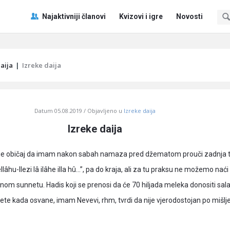
Pitaj
Pitaj
Najaktivniji članovi
Kvizovi i igre
Novosti
Učene
Učene
®
®
Navigacija
aija
|
Izreke daija
Datum
05.08.2019
Objavljeno u
Izreke daija
Izreke daija
e običaj da imam nakon sabah namaza pred džematom prouči zadnja tr
llâhu-llezi lâ ilâhe illa hû…”, pa do kraja, ali za tu praksu ne možemo nać
nom sunnetu. Hadis koji se prenosi da će 70 hiljada meleka donositi sal
jete kada osvane, imam Nevevi, rhm, tvrdi da nije vjerodostojan po mišlje