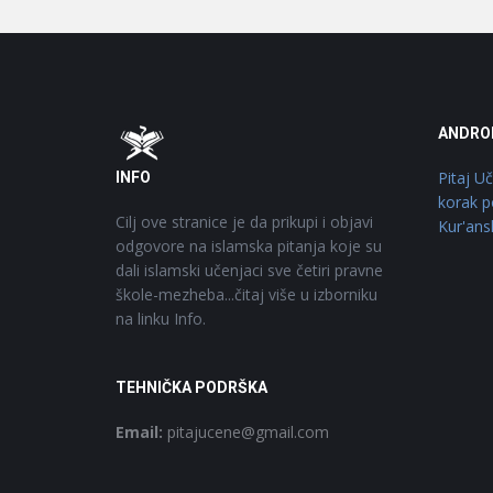
Footer
O
ANDRO
Pitaj U
INFO
korak p
Cilj ove stranice je da prikupi i objavi
Kur'ans
odgovore na islamska pitanja koje su
dali islamski učenjaci sve četiri pravne
škole-mezheba...čitaj više u izborniku
na linku Info.
TEHNIČKA PODRŠKA
Email:
pitajucene@gmail.com