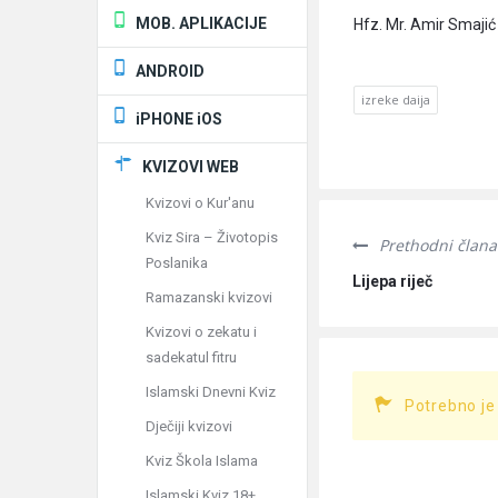
MOB. APLIKACIJE
Hfz. Mr. Amir Smajić
ANDROID
izreke daija
iPHONE iOS
KVIZOVI WEB
Kvizovi o Kur'anu
Kviz Sira – Životopis
Prethodni člana
Poslanika
Lijepa riječ
Ramazanski kvizovi
Kvizovi o zekatu i
sadekatul fitru
Islamski Dnevni Kviz
Potrebno je
Dječiji kvizovi
Kviz Škola Islama
Islamski Kviz 18+