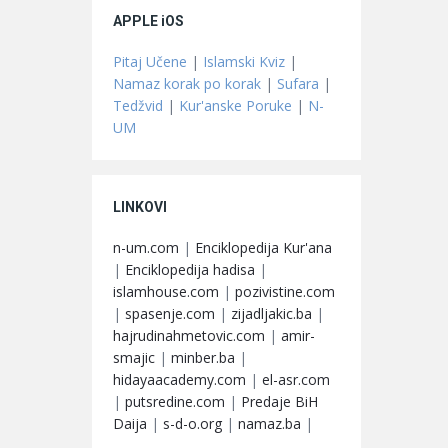
APPLE iOS
Pitaj Učene
|
Islamski Kviz
|
Namaz korak po korak
|
Sufara
|
Tedžvid
|
Kur'anske Poruke
|
N-
UM
LINKOVI
n-um.com
|
Enciklopedija Kur'ana
|
Enciklopedija hadisa
|
islamhouse.com
|
pozivistine.com
|
spasenje.com
|
zijadljakic.ba
|
hajrudinahmetovic.com
|
amir-
smajic
|
minber.ba
|
hidayaacademy.com
|
el-asr.com
|
putsredine.com
|
Predaje BiH
Daija
|
s-d-o.org
|
namaz.ba
|