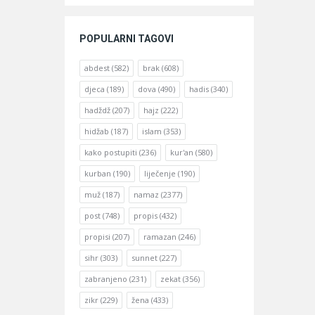
POPULARNI TAGOVI
abdest
(582)
brak
(608)
djeca
(189)
dova
(490)
hadis
(340)
hadždž
(207)
hajz
(222)
hidžab
(187)
islam
(353)
kako postupiti
(236)
kur'an
(580)
kurban
(190)
liječenje
(190)
muž
(187)
namaz
(2377)
post
(748)
propis
(432)
propisi
(207)
ramazan
(246)
sihr
(303)
sunnet
(227)
zabranjeno
(231)
zekat
(356)
zikr
(229)
žena
(433)