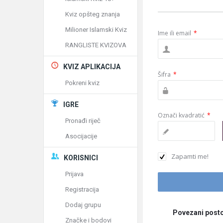
Kviz opšteg znanja
Milioner Islamski Kviz
Ime ili email
*
RANGLISTE KVIZOVA
KVIZ APLIKACIJA
Šifra
*
Pokreni kviz
IGRE
Označi kvadratić
*
Pronađi riječ
Asocijacije
Zapamti me!
KORISNICI
Prijava
Registracija
Dodaj grupu
Povezani posto
Značke i bodovi