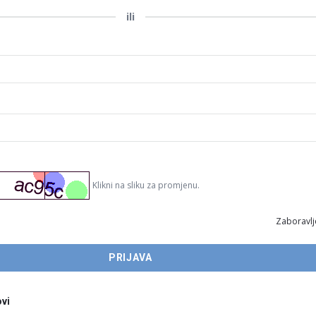
ili
Klikni na sliku za promjenu.
Zaboravlj
vi