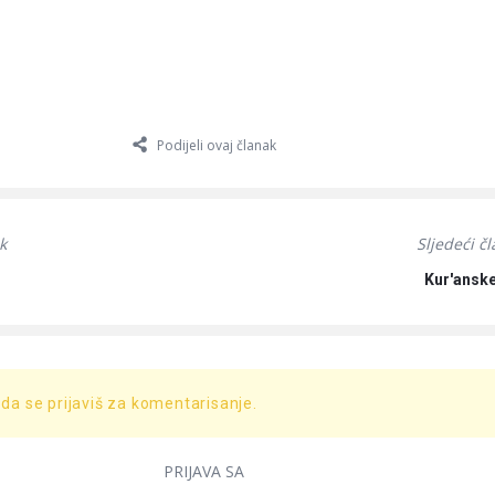
Podijeli ovaj članak
k
Sljedeći č
Kur'ansk
 da se prijaviš za komentarisanje.
PRIJAVA SA