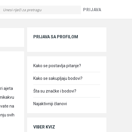
PRIJAVA
Sidebar
PRIJAVA SA PROFILOM
Kako se postavlja pitanje?
Kako se sakupljaju bodovi?
i ajeta
Šta su značke i bodovi?
i nikakvu
Najaktivniji članovi
avate na
nju svih
VIBER KVIZ