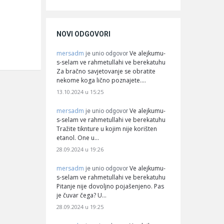
NOVI ODGOVORI
mersadm
Ve alejkumu-
je unio odgovor
s-selam ve rahmetullahi ve berekatuhu
Za bračno savjetovanje se obratite
nekome koga lično poznajete.…
13.10.2024 u 15:25
mersadm
Ve alejkumu-
je unio odgovor
s-selam ve rahmetullahi ve berekatuhu
Tražite tiknture u kojim nije korišten
etanol. One u…
28.09.2024 u 19:26
mersadm
Ve alejkumu-
je unio odgovor
s-selam ve rahmetullahi ve berekatuhu
Pitanje nije dovoljno pojašenjeno. Pas
je čuvar čega? U…
28.09.2024 u 19:25