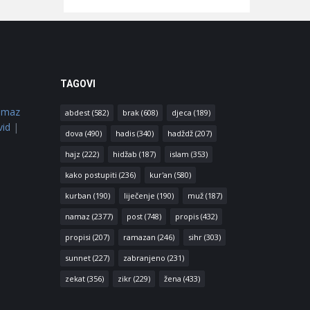
TAGOVI
amaz
abdest
(582)
brak
(608)
djeca
(189)
vid
|
dova
(490)
hadis
(340)
hadždž
(207)
hajz
(222)
hidžab
(187)
islam
(353)
kako postupiti
(236)
kur'an
(580)
kurban
(190)
liječenje
(190)
muž
(187)
namaz
(2377)
post
(748)
propis
(432)
propisi
(207)
ramazan
(246)
sihr
(303)
sunnet
(227)
zabranjeno
(231)
zekat
(356)
zikr
(229)
žena
(433)