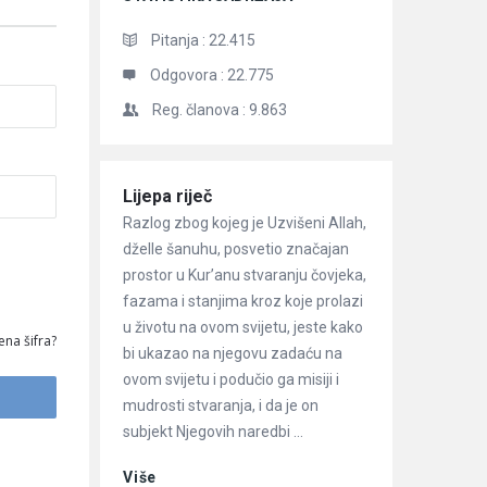
Pitanja :
22.415
Odgovora :
22.775
Reg. članova :
9.863
Članci
Lijepa riječ
Razlog zbog kojeg je Uzvišeni Allah,
dželle šanuhu, posvetio značajan
prostor u Kur’anu stvaranju čovjeka,
fazama i stanjima kroz koje prolazi
u životu na ovom svijetu, jeste kako
ena šifra?
bi ukazao na njegovu zadaću na
ovom svijetu i podučio ga misiji i
mudrosti stvaranja, i da je on
subjekt Njegovih naredbi ...
Više