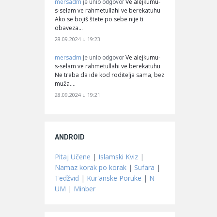
mersadm
Ve alejkumu-
je unio odgovor
s-selam ve rahmetullahi ve berekatuhu
Ako se bojiš štete po sebe nije ti
obaveza…
28.09.2024 u 19:23
mersadm
Ve alejkumu-
je unio odgovor
s-selam ve rahmetullahi ve berekatuhu
Ne treba da ide kod roditelja sama, bez
muža.…
28.09.2024 u 19:21
ANDROID
Pitaj Učene
|
Islamski Kviz
|
Namaz korak po korak
|
Sufara
|
Tedžvid
|
Kur'anske Poruke
|
N-
UM
|
Minber