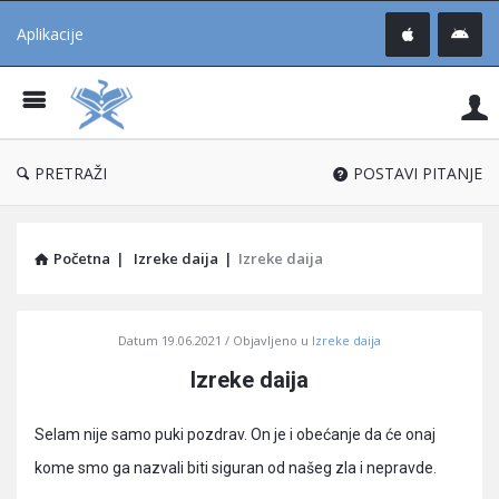
Aplikacije
Pit
Uč
®
PRETRAŽI
POSTAVI PITANJE
Početna
|
Izreke daija
|
Izreke daija
Pitaj
Datum
19.06.2021
Objavljeno u
Izreke daija
Učene
Izreke daija
®
Latest
Selam nije samo puki pozdrav. On je i obećanje da će onaj
Articles
kome smo ga nazvali biti siguran od našeg zla i nepravde.