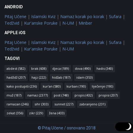
ANDROID
Pitaj Učene
|
Islamski Kviz
|
Namaz korak po korak
|
Sufara
|
Tedžvid
|
Kur'anske Poruke
|
N-UM
|
Minber
APPLE iOS
Pitaj Učene
|
Islamski Kviz
|
Namaz korak po korak
|
Sufara
|
Tedžvid
|
Kur'anske Poruke
|
N-UM
TAGOVI
abdest
(582)
brak
(608)
djeca
(189)
dova
(490)
hadis
(340)
hadždž
(207)
hajz
(222)
hidžab
(187)
islam
(353)
kako postupiti
(236)
kur'an
(580)
kurban
(190)
liječenje
(190)
muž
(187)
namaz
(2377)
post
(748)
propis
(432)
propisi
(207)
ramazan
(246)
sihr
(303)
sunnet
(227)
zabranjeno
(231)
zekat
(356)
zikr
(229)
žena
(433)
© Pitaj Učene / osnovano 2018