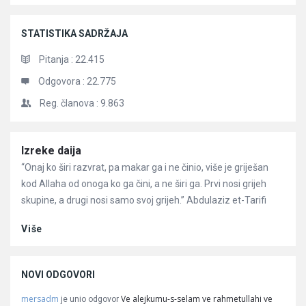
STATISTIKA SADRŽAJA
Pitanja :
22.415
Odgovora :
22.775
Reg. članova :
9.863
Članci
Izreke daija
“Onaj ko širi razvrat, pa makar ga i ne činio, više je griješan
kod Allaha od onoga ko ga čini, a ne širi ga. Prvi nosi grijeh
skupine, a drugi nosi samo svoj grijeh.” Abdulaziz et-Tarifi
Više
NOVI ODGOVORI
mersadm
Ve alejkumu-s-selam ve rahmetullahi ve
je unio odgovor