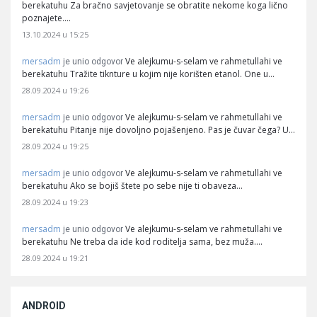
berekatuhu Za bračno savjetovanje se obratite nekome koga lično
poznajete.…
13.10.2024 u 15:25
mersadm
Ve alejkumu-s-selam ve rahmetullahi ve
je unio odgovor
berekatuhu Tražite tiknture u kojim nije korišten etanol. One u…
28.09.2024 u 19:26
mersadm
Ve alejkumu-s-selam ve rahmetullahi ve
je unio odgovor
berekatuhu Pitanje nije dovoljno pojašenjeno. Pas je čuvar čega? U…
28.09.2024 u 19:25
mersadm
Ve alejkumu-s-selam ve rahmetullahi ve
je unio odgovor
berekatuhu Ako se bojiš štete po sebe nije ti obaveza…
28.09.2024 u 19:23
mersadm
Ve alejkumu-s-selam ve rahmetullahi ve
je unio odgovor
berekatuhu Ne treba da ide kod roditelja sama, bez muža.…
28.09.2024 u 19:21
ANDROID