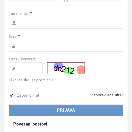
ili
Ime ili email
*
Šifra
*
Označi kvadratić
*
Klikni na sliku za promjenu.
Zapamti me!
Zaboravljena šifra?
Povezani postovi