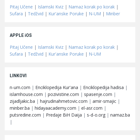
Pitaj Učene
|
Islamski Kviz
|
Namaz korak po korak
|
Sufara
|
Tedžvid
|
Kur'anske Poruke
|
N-UM
|
Minber
APPLE iOS
Pitaj Učene
|
Islamski Kviz
|
Namaz korak po korak
|
Sufara
|
Tedžvid
|
Kur'anske Poruke
|
N-UM
LINKOVI
n-um.com
|
Enciklopedija Kur'ana
|
Enciklopedija hadisa
|
islamhouse.com
|
pozivistine.com
|
spasenje.com
|
zijadljakic.ba
|
hajrudinahmetovic.com
|
amir-smajic
|
minber.ba
|
hidayaacademy.com
|
el-asr.com
|
putsredine.com
|
Predaje BiH Daija
|
s-d-o.org
|
namaz.ba
|