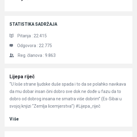
STATISTIKA SADRŽAJA
Pitanja :
22.415
Odgovora :
22.775
Reg. članova :
9.863
Članci
Lijepa riječ
“U loše strane ljudske duše spada i to da se polahko navikava
da mu dobar insan čini dobro sve dok ne dođe u fazu da to
dobro od dobrog insana ne smatra više dobrim” (Es-Sibai u
svojoj knjizi “Zemlja licemjerstva”) #Lijepa_riječ
Više