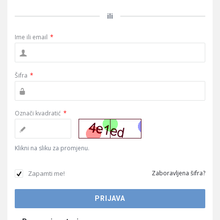
ili
Ime ili email
*
Šifra
*
Označi kvadratić
*
Klikni na sliku za promjenu.
Zapamti me!
Zaboravljena šifra?