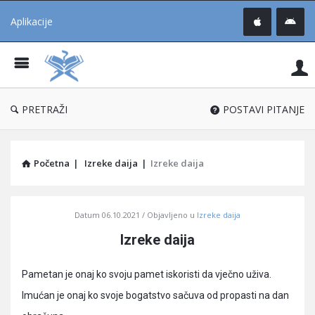
Aplikacije
Pit
Uč
®
PRETRAŽI
POSTAVI PITANJE
Početna
|
Izreke daija
|
Izreke daija
Pitaj
Datum
06.10.2021
Objavljeno u
Izreke daija
Učene
Izreke daija
®
Latest
Pametan je onaj ko svoju pamet iskoristi da vječno uživa.
Articles
Imućan je onaj ko svoje bogatstvo sačuva od propasti na dan