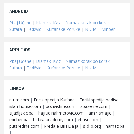
ANDROID
Pitaj Učene
|
Islamski Kviz
|
Namaz korak po korak
|
Sufara
|
Tedžvid
|
Kur'anske Poruke
|
N-UM
|
Minber
APPLE iOS
Pitaj Učene
|
Islamski Kviz
|
Namaz korak po korak
|
Sufara
|
Tedžvid
|
Kur'anske Poruke
|
N-UM
LINKOVI
n-um.com
|
Enciklopedija Kur'ana
|
Enciklopedija hadisa
|
islamhouse.com
|
pozivistine.com
|
spasenje.com
|
zijadljakic.ba
|
hajrudinahmetovic.com
|
amir-smajic
|
minber.ba
|
hidayaacademy.com
|
el-asr.com
|
putsredine.com
|
Predaje BiH Daija
|
s-d-o.org
|
namaz.ba
|