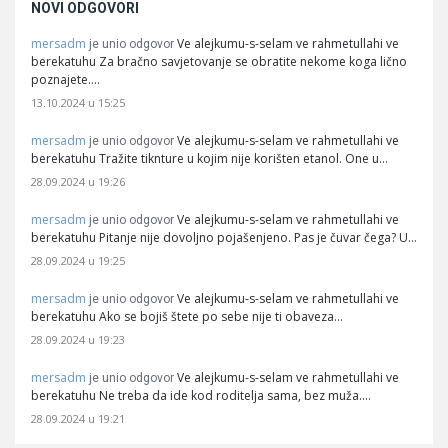
NOVI ODGOVORI
mersadm
Ve alejkumu-s-selam ve rahmetullahi ve
je unio odgovor
berekatuhu Za bračno savjetovanje se obratite nekome koga lično
poznajete.…
13.10.2024 u 15:25
mersadm
Ve alejkumu-s-selam ve rahmetullahi ve
je unio odgovor
berekatuhu Tražite tiknture u kojim nije korišten etanol. One u…
28.09.2024 u 19:26
mersadm
Ve alejkumu-s-selam ve rahmetullahi ve
je unio odgovor
berekatuhu Pitanje nije dovoljno pojašenjeno. Pas je čuvar čega? U…
28.09.2024 u 19:25
mersadm
Ve alejkumu-s-selam ve rahmetullahi ve
je unio odgovor
berekatuhu Ako se bojiš štete po sebe nije ti obaveza…
28.09.2024 u 19:23
mersadm
Ve alejkumu-s-selam ve rahmetullahi ve
je unio odgovor
berekatuhu Ne treba da ide kod roditelja sama, bez muža.…
28.09.2024 u 19:21