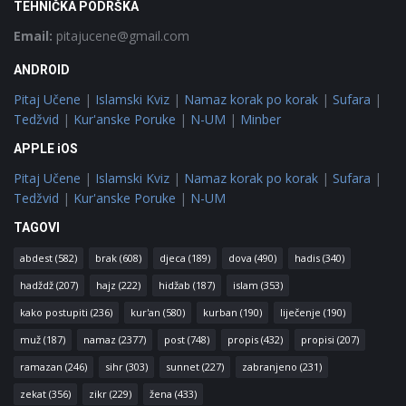
TEHNIČKA PODRŠKA
Email:
pitajucene@gmail.com
ANDROID
Pitaj Učene
|
Islamski Kviz
|
Namaz korak po korak
|
Sufara
|
Tedžvid
|
Kur'anske Poruke
|
N-UM
|
Minber
APPLE iOS
Pitaj Učene
|
Islamski Kviz
|
Namaz korak po korak
|
Sufara
|
Tedžvid
|
Kur'anske Poruke
|
N-UM
TAGOVI
abdest
(582)
brak
(608)
djeca
(189)
dova
(490)
hadis
(340)
hadždž
(207)
hajz
(222)
hidžab
(187)
islam
(353)
kako postupiti
(236)
kur'an
(580)
kurban
(190)
liječenje
(190)
muž
(187)
namaz
(2377)
post
(748)
propis
(432)
propisi
(207)
ramazan
(246)
sihr
(303)
sunnet
(227)
zabranjeno
(231)
zekat
(356)
zikr
(229)
žena
(433)