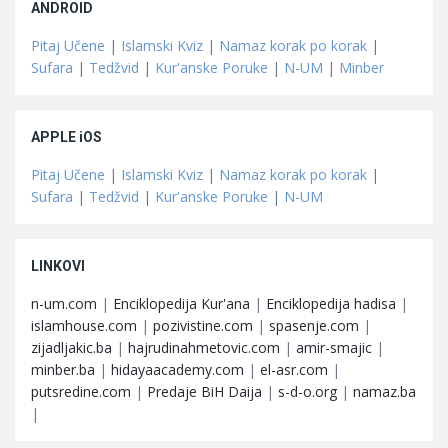
ANDROID
Pitaj Učene
|
Islamski Kviz
|
Namaz korak po korak
|
Sufara
|
Tedžvid
|
Kur'anske Poruke
|
N-UM
|
Minber
APPLE iOS
Pitaj Učene
|
Islamski Kviz
|
Namaz korak po korak
|
Sufara
|
Tedžvid
|
Kur'anske Poruke
|
N-UM
LINKOVI
n-um.com
|
Enciklopedija Kur'ana
|
Enciklopedija hadisa
|
islamhouse.com
|
pozivistine.com
|
spasenje.com
|
zijadljakic.ba
|
hajrudinahmetovic.com
|
amir-smajic
|
minber.ba
|
hidayaacademy.com
|
el-asr.com
|
putsredine.com
|
Predaje BiH Daija
|
s-d-o.org
|
namaz.ba
|