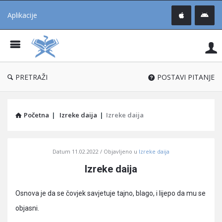
Aplikacije
Pit
Uč
®
PRETRAŽI
POSTAVI PITANJE
Početna
|
Izreke daija
|
Izreke daija
Pitaj
Datum
11.02.2022
Objavljeno u
Izreke daija
Učene
Izreke daija
®
Latest
Osnova je da se čovjek savjetuje tajno, blago, i lijepo da mu se
Articles
objasni.