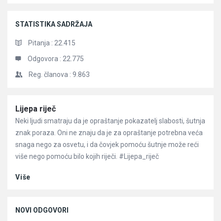
STATISTIKA SADRŽAJA
Pitanja :
22.415
Odgovora :
22.775
Reg. članova :
9.863
Članci
Lijepa riječ
Neki ljudi smatraju da je opraštanje pokazatelj slabosti, šutnja
znak poraza. Oni ne znaju da je za opraštanje potrebna veća
snaga nego za osvetu, i da čovjek pomoću šutnje može reći
više nego pomoću bilo kojih riječi. #Lijepa_riječ
Više
NOVI ODGOVORI