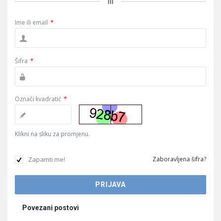
ili
Ime ili email
*
Šifra
*
Označi kvadratić
*
Klikni na sliku za promjenu.
Zapamti me!
Zaboravljena šifra?
Povezani postovi