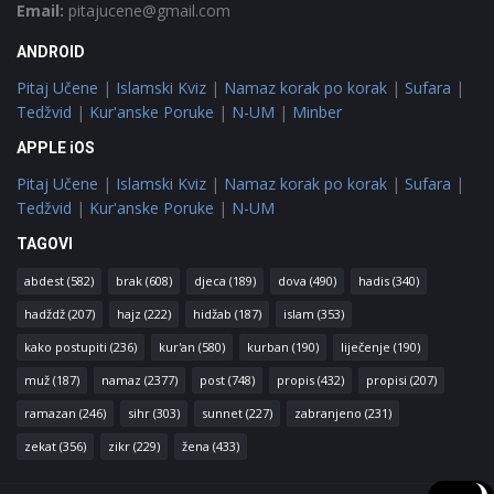
Email:
pitajucene@gmail.com
ANDROID
Pitaj Učene
|
Islamski Kviz
|
Namaz korak po korak
|
Sufara
|
Tedžvid
|
Kur'anske Poruke
|
N-UM
|
Minber
APPLE iOS
Pitaj Učene
|
Islamski Kviz
|
Namaz korak po korak
|
Sufara
|
Tedžvid
|
Kur'anske Poruke
|
N-UM
TAGOVI
abdest
(582)
brak
(608)
djeca
(189)
dova
(490)
hadis
(340)
hadždž
(207)
hajz
(222)
hidžab
(187)
islam
(353)
kako postupiti
(236)
kur'an
(580)
kurban
(190)
liječenje
(190)
muž
(187)
namaz
(2377)
post
(748)
propis
(432)
propisi
(207)
ramazan
(246)
sihr
(303)
sunnet
(227)
zabranjeno
(231)
zekat
(356)
zikr
(229)
žena
(433)