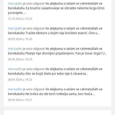
mersadm
Ve alejkumu-s-selam ve rahmetullahi ve
je unio odgovor
berekatuhu Za bračno savjetovanje se obratite nekome koga lično
poznajete.…
13.10.2024 u 15:25
mersadm
Ve alejkumu-s-selam ve rahmetullahi ve
je unio odgovor
berekatuhu Tražite tiknture u kojim nije korišten etanol. One u…
28.09.2024 u 19:26
mersadm
Ve alejkumu-s-selam ve rahmetullahi ve
je unio odgovor
berekatuhu Pitanje nije dovoljno pojašenjeno. Pas je čuvar čega? U…
28.09.2024 u 19:25
mersadm
Ve alejkumu-s-selam ve rahmetullahi ve
je unio odgovor
berekatuhu Ako se bojiš štete po sebe nije ti obaveza…
28.09.2024 u 19:23
mersadm
Ve alejkumu-s-selam ve rahmetullahi ve
je unio odgovor
berekatuhu Ne treba da ide kod roditelja sama, bez muža.…
28.09.2024 u 19:21