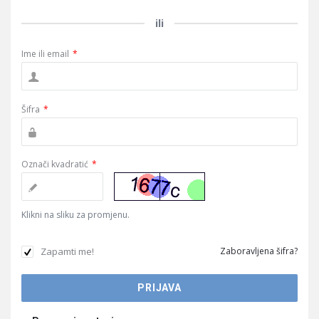
ili
Ime ili email
*
Šifra
*
Označi kvadratić
*
Klikni na sliku za promjenu.
Zapamti me!
Zaboravljena šifra?