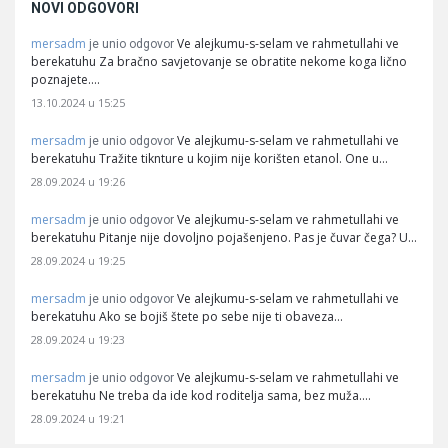
NOVI ODGOVORI
mersadm
Ve alejkumu-s-selam ve rahmetullahi ve
je unio odgovor
berekatuhu Za bračno savjetovanje se obratite nekome koga lično
poznajete.…
13.10.2024 u 15:25
mersadm
Ve alejkumu-s-selam ve rahmetullahi ve
je unio odgovor
berekatuhu Tražite tiknture u kojim nije korišten etanol. One u…
28.09.2024 u 19:26
mersadm
Ve alejkumu-s-selam ve rahmetullahi ve
je unio odgovor
berekatuhu Pitanje nije dovoljno pojašenjeno. Pas je čuvar čega? U…
28.09.2024 u 19:25
mersadm
Ve alejkumu-s-selam ve rahmetullahi ve
je unio odgovor
berekatuhu Ako se bojiš štete po sebe nije ti obaveza…
28.09.2024 u 19:23
mersadm
Ve alejkumu-s-selam ve rahmetullahi ve
je unio odgovor
berekatuhu Ne treba da ide kod roditelja sama, bez muža.…
28.09.2024 u 19:21