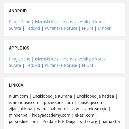
ANDROID
Pitaj Učene
|
Islamski Kviz
|
Namaz korak po korak
|
Sufara
|
Tedžvid
|
Kur'anske Poruke
|
N-UM
|
Minber
APPLE iOS
Pitaj Učene
|
Islamski Kviz
|
Namaz korak po korak
|
Sufara
|
Tedžvid
|
Kur'anske Poruke
|
N-UM
LINKOVI
n-um.com
|
Enciklopedija Kur'ana
|
Enciklopedija hadisa
|
islamhouse.com
|
pozivistine.com
|
spasenje.com
|
zijadljakic.ba
|
hajrudinahmetovic.com
|
amir-smajic
|
minber.ba
|
hidayaacademy.com
|
el-asr.com
|
putsredine.com
|
Predaje BiH Daija
|
s-d-o.org
|
namaz.ba
|