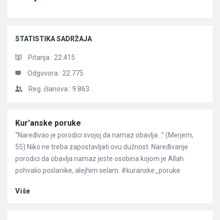
STATISTIKA SADRŽAJA
Pitanja :
22.415
Odgovora :
22.775
Reg. članova :
9.863
Članci
Kur'anske poruke
“Naređivao je porodici svojoj da namaz obavlja…” (Merjem,
55) Niko ne treba zapostavljati ovu dužnost. Naređivanje
porodici da obavlja namaz jeste osobina kojom je Allah
pohvalio poslanike, alejhim selam. #kuranske_poruke
Više