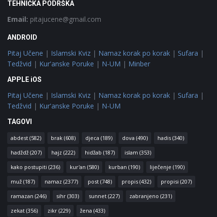
TEHNIČKA PODRŠKA
Email:
pitajucene@gmail.com
ANDROID
Pitaj Učene
|
Islamski Kviz
|
Namaz korak po korak
|
Sufara
|
Tedžvid
|
Kur'anske Poruke
|
N-UM
|
Minber
APPLE iOS
Pitaj Učene
|
Islamski Kviz
|
Namaz korak po korak
|
Sufara
|
Tedžvid
|
Kur'anske Poruke
|
N-UM
TAGOVI
abdest
(582)
brak
(608)
djeca
(189)
dova
(490)
hadis
(340)
hadždž
(207)
hajz
(222)
hidžab
(187)
islam
(353)
kako postupiti
(236)
kur'an
(580)
kurban
(190)
liječenje
(190)
muž
(187)
namaz
(2377)
post
(748)
propis
(432)
propisi
(207)
ramazan
(246)
sihr
(303)
sunnet
(227)
zabranjeno
(231)
zekat
(356)
zikr
(229)
žena
(433)