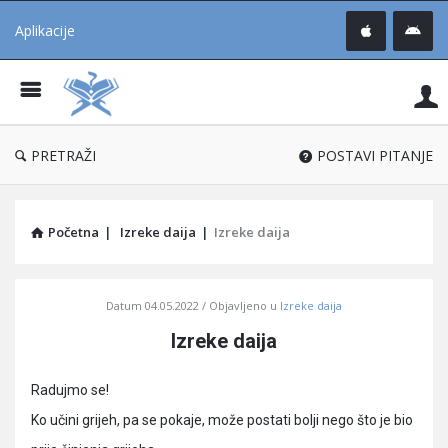
Aplikacije
Pit
Uč
®
PRETRAŽI
POSTAVI PITANJE
Početna
|
Izreke daija
|
Izreke daija
Pitaj
Datum
04.05.2022
Objavljeno u
Izreke daija
Učene
Izreke daija
®
Latest
Radujmo se!
Articles
Ko učini grijeh, pa se pokaje, može postati bolji nego što je bio