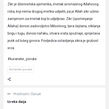
Zikr je džennetska sjemenka, imetak siromašnog Allahovog
roba, koji nema drugog imetka udijeliti, pa je Allah zikr učinio
zamjenom za imetak koji bi udjeljivao. Zikr (spominjanje
Allaha) donosi zadovoljstvo Milostivog, tjera šejtana, otklanja
brigu i tugu, donosi nafaku, otvara vrata spoznaje, spriječava
jezik od lošeg govora. Posljedica ostavljanja zikra je grubost
srca.
#kuranske_poruke
Kur'anske poruke
Prethodni članak
Izreke daija