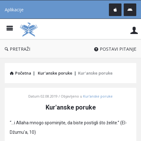
Aplikacije
Pit
Uč
®
PRETRAŽI
POSTAVI PITANJE
Početna
|
Kur'anske poruke
|
Kur'anske poruke
Pitaj
Datum
02.08.2019
Objavljeno u
Kur'anske poruke
Učene
Kur'anske poruke
®
Latest
“…i Allaha mnogo spominjite, da biste postigli što želite.” (El-
Articles
Džumu'a, 10)