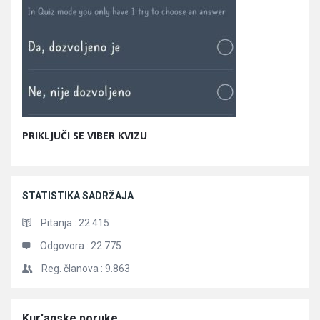
PRIKLJUČI SE VIBER KVIZU
STATISTIKA SADRŽAJA
Pitanja :
22.415
Odgovora :
22.775
Reg. članova :
9.863
Članci
Kur'anske poruke