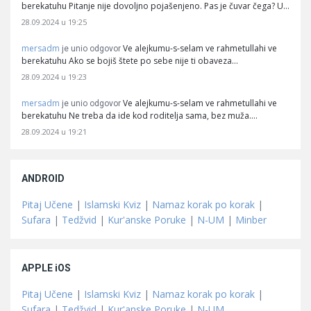
berekatuhu Pitanje nije dovoljno pojašenjeno. Pas je čuvar čega? U…
28.09.2024 u 19:25
mersadm
Ve alejkumu-s-selam ve rahmetullahi ve
je unio odgovor
berekatuhu Ako se bojiš štete po sebe nije ti obaveza…
28.09.2024 u 19:23
mersadm
Ve alejkumu-s-selam ve rahmetullahi ve
je unio odgovor
berekatuhu Ne treba da ide kod roditelja sama, bez muža.…
28.09.2024 u 19:21
ANDROID
Pitaj Učene
|
Islamski Kviz
|
Namaz korak po korak
|
Sufara
|
Tedžvid
|
Kur'anske Poruke
|
N-UM
|
Minber
APPLE iOS
Pitaj Učene
|
Islamski Kviz
|
Namaz korak po korak
|
Sufara
|
Tedžvid
|
Kur'anske Poruke
|
N-UM