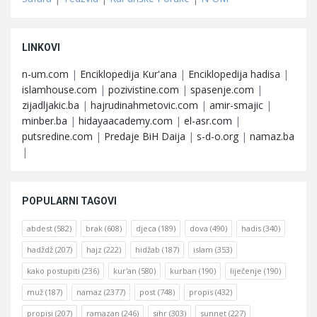
LINKOVI
n-um.com
|
Enciklopedija Kur'ana
|
Enciklopedija hadisa
|
islamhouse.com
|
pozivistine.com
|
spasenje.com
|
zijadljakic.ba
|
hajrudinahmetovic.com
|
amir-smajic
|
minber.ba
|
hidayaacademy.com
|
el-asr.com
|
putsredine.com
|
Predaje BiH Daija
|
s-d-o.org
|
namaz.ba
|
POPULARNI TAGOVI
abdest
(582)
brak
(608)
djeca
(189)
dova
(490)
hadis
(340)
hadždž
(207)
hajz
(222)
hidžab
(187)
islam
(353)
kako postupiti
(236)
kur'an
(580)
kurban
(190)
liječenje
(190)
muž
(187)
namaz
(2377)
post
(748)
propis
(432)
propisi
(207)
ramazan
(246)
sihr
(303)
sunnet
(227)