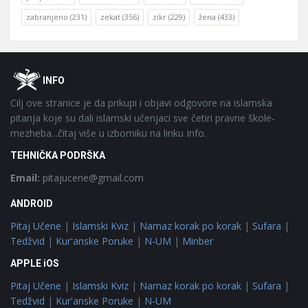
zabranjeno
(231)
zekat
(356)
zikr
(229)
žena
(433)
Footer
O
INFO
Cilj ove stranice je da prikupi i objavi odgovore na islamska
pitanja koje su dali islamski učenjaci sve četiri pravne škole-
mezheba...čitaj više u izborniku na linku Info.
TEHNIČKA PODRŠKA
Email:
pitajucene@gmail.com
ANDROID
Pitaj Učene
|
Islamski Kviz
|
Namaz korak po korak
|
Sufara
|
Tedžvid
|
Kur'anske Poruke
|
N-UM
|
Minber
APPLE iOS
Pitaj Učene
|
Islamski Kviz
|
Namaz korak po korak
|
Sufara
|
Tedžvid
|
Kur'anske Poruke
|
N-UM