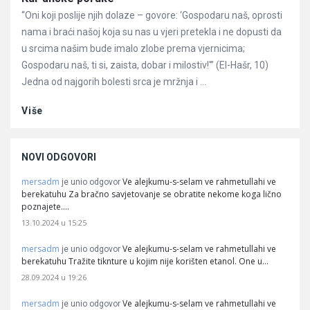
“Oni koji poslije njih dolaze – govore: ‘Gospodaru naš, oprosti
nama i braći našoj koja su nas u vjeri pretekla i ne dopusti da
u srcima našim bude imalo zlobe prema vjernicima;
Gospodaru naš, ti si, zaista, dobar i milostiv!'” (El-Hašr, 10)
Jedna od najgorih bolesti srca je mržnja i ...
Više
NOVI ODGOVORI
mersadm
Ve alejkumu-s-selam ve rahmetullahi ve
je unio odgovor
berekatuhu Za bračno savjetovanje se obratite nekome koga lično
poznajete.…
13.10.2024 u 15:25
mersadm
Ve alejkumu-s-selam ve rahmetullahi ve
je unio odgovor
berekatuhu Tražite tiknture u kojim nije korišten etanol. One u…
28.09.2024 u 19:26
mersadm
Ve alejkumu-s-selam ve rahmetullahi ve
je unio odgovor