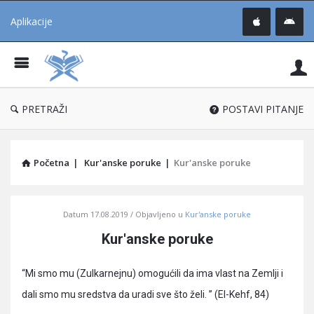
Aplikacije
Pit
Uč
®
PRETRAŽI
POSTAVI PITANJE
Početna
|
Kur'anske poruke
|
Kur'anske poruke
Pitaj
Datum
17.08.2019
Objavljeno u
Kur'anske poruke
Učene
Kur'anske poruke
®
Latest
“Mi smo mu (Zulkarnejnu) omogućili da ima vlast na Zemlji i
Articles
dali smo mu sredstva da uradi sve što želi. ” (El-Kehf, 84)