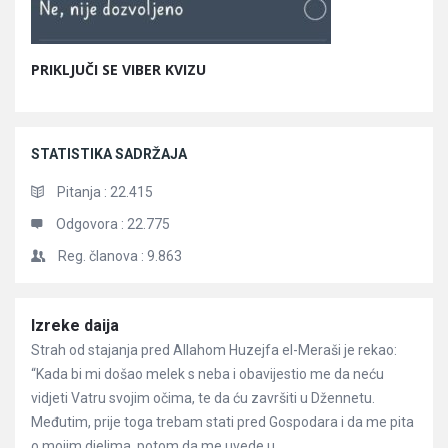
PRIKLJUČI SE VIBER KVIZU
STATISTIKA SADRŽAJA
Pitanja :
22.415
Odgovora :
22.775
Reg. članova :
9.863
Članci
Izreke daija
Strah od stajanja pred Allahom Huzejfa el-Meraši je rekao:
“Kada bi mi došao melek s neba i obavijestio me da neću
vidjeti Vatru svojim očima, te da ću završiti u Džennetu.
Međutim, prije toga trebam stati pred Gospodara i da me pita
o mojim djelima, potom da me uvede u ...