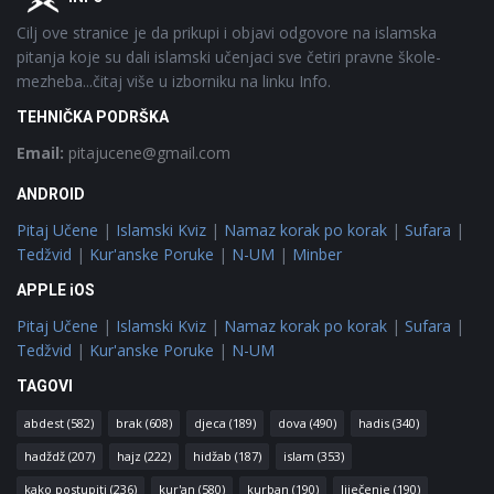
Cilj ove stranice je da prikupi i objavi odgovore na islamska
pitanja koje su dali islamski učenjaci sve četiri pravne škole-
mezheba...čitaj više u izborniku na linku Info.
TEHNIČKA PODRŠKA
Email:
pitajucene@gmail.com
ANDROID
Pitaj Učene
|
Islamski Kviz
|
Namaz korak po korak
|
Sufara
|
Tedžvid
|
Kur'anske Poruke
|
N-UM
|
Minber
APPLE iOS
Pitaj Učene
|
Islamski Kviz
|
Namaz korak po korak
|
Sufara
|
Tedžvid
|
Kur'anske Poruke
|
N-UM
TAGOVI
abdest
(582)
brak
(608)
djeca
(189)
dova
(490)
hadis
(340)
hadždž
(207)
hajz
(222)
hidžab
(187)
islam
(353)
kako postupiti
(236)
kur'an
(580)
kurban
(190)
liječenje
(190)