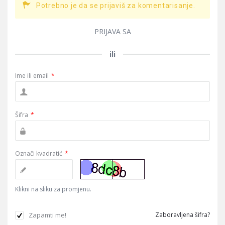
Potrebno je da se prijaviš za komentarisanje.
PRIJAVA SA
ili
Ime ili email
*
Šifra
*
Označi kvadratić
*
Klikni na sliku za promjenu.
Zapamti me!
Zaboravljena šifra?