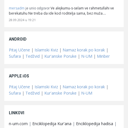
mersadm
Ve alejkumu-s-selam ve rahmetullahi ve
je unio odgovor
berekatuhu Ne treba da ide kod roditelja sama, bez muža.…
28.09.2024 u 19:21
ANDROID
Pitaj Učene
|
Islamski Kviz
|
Namaz korak po korak
|
Sufara
|
Tedžvid
|
Kur'anske Poruke
|
N-UM
|
Minber
APPLE iOS
Pitaj Učene
|
Islamski Kviz
|
Namaz korak po korak
|
Sufara
|
Tedžvid
|
Kur'anske Poruke
|
N-UM
LINKOVI
n-um.com
|
Enciklopedija Kur'ana
|
Enciklopedija hadisa
|