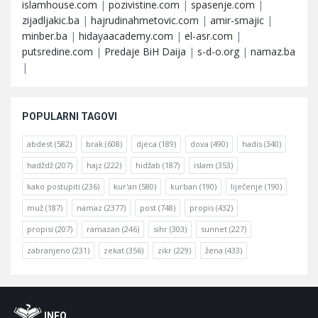
islamhouse.com
|
pozivistine.com
|
spasenje.com
|
zijadljakic.ba
|
hajrudinahmetovic.com
|
amir-smajic
|
minber.ba
|
hidayaacademy.com
|
el-asr.com
|
putsredine.com
|
Predaje BiH Daija
|
s-d-o.org
|
namaz.ba
|
POPULARNI TAGOVI
abdest
(582)
brak
(608)
djeca
(189)
dova
(490)
hadis
(340)
hadždž
(207)
hajz
(222)
hidžab
(187)
islam
(353)
kako postupiti
(236)
kur'an
(580)
kurban
(190)
liječenje
(190)
muž
(187)
namaz
(2377)
post
(748)
propis
(432)
propisi
(207)
ramazan
(246)
sihr
(303)
sunnet
(227)
zabranjeno
(231)
zekat
(356)
zikr
(229)
žena
(433)
Footer
O
INFO