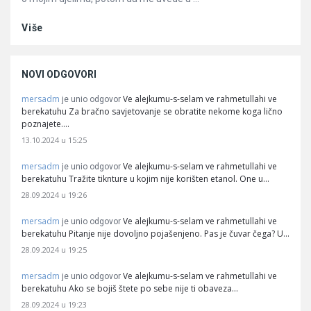
Više
NOVI ODGOVORI
mersadm
Ve alejkumu-s-selam ve rahmetullahi ve
je unio odgovor
berekatuhu Za bračno savjetovanje se obratite nekome koga lično
poznajete.…
13.10.2024 u 15:25
mersadm
Ve alejkumu-s-selam ve rahmetullahi ve
je unio odgovor
berekatuhu Tražite tiknture u kojim nije korišten etanol. One u…
28.09.2024 u 19:26
mersadm
Ve alejkumu-s-selam ve rahmetullahi ve
je unio odgovor
berekatuhu Pitanje nije dovoljno pojašenjeno. Pas je čuvar čega? U…
28.09.2024 u 19:25
mersadm
Ve alejkumu-s-selam ve rahmetullahi ve
je unio odgovor
berekatuhu Ako se bojiš štete po sebe nije ti obaveza…
28.09.2024 u 19:23