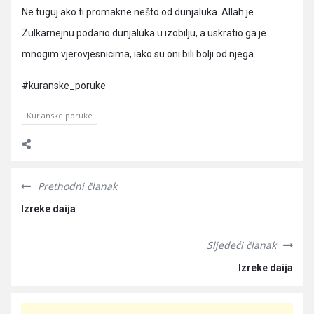
Ne tuguj ako ti promakne nešto od dunjaluka. Allah je
Zulkarnejnu podario dunjaluka u izobilju, a uskratio ga je
mnogim vjerovjesnicima, iako su oni bili bolji od njega.
#kuranske_poruke
Kur'anske poruke
Prethodni članak
Izreke daija
Sljedeći članak
Izreke daija