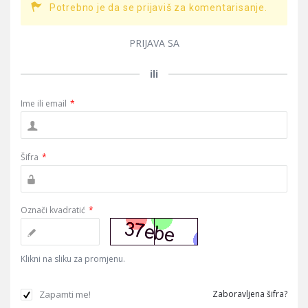
Potrebno je da se prijaviš za komentarisanje.
PRIJAVA SA
ili
Ime ili email
*
Šifra
*
Označi kvadratić
*
Klikni na sliku za promjenu.
Zapamti me!
Zaboravljena šifra?