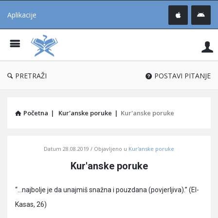
Aplikacije
Pit
Uč
®
PRETRAŽI
POSTAVI PITANJE
Početna
|
Kur'anske poruke
|
Kur'anske poruke
Pitaj
Datum
28.08.2019
Objavljeno u
Kur'anske poruke
Učene
Kur'anske poruke
®
Latest
“…najbolje je da unajmiš snažna i pouzdana (povjerljiva).” (El-
Articles
Kasas, 26)