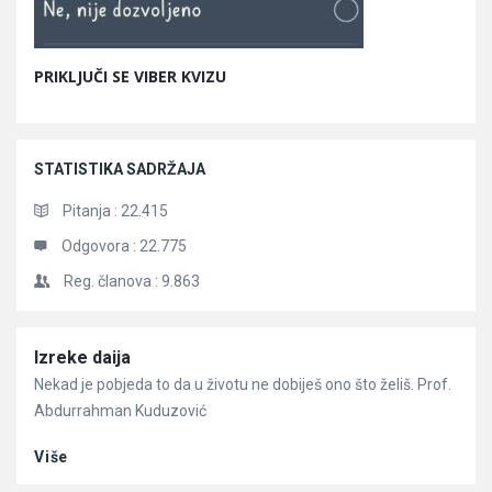
PRIKLJUČI SE VIBER KVIZU
STATISTIKA SADRŽAJA
Pitanja :
22.415
Odgovora :
22.775
Reg. članova :
9.863
Članci
Izreke daija
Nekad je pobjeda to da u životu ne dobiješ ono što želiš. Prof.
Abdurrahman Kuduzović
Više