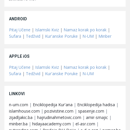
ANDROID
Pitaj Učene
|
Islamski Kviz
|
Namaz korak po korak
|
Sufara
|
Tedžvid
|
Kur'anske Poruke
|
N-UM
|
Minber
APPLE iOS
Pitaj Učene
|
Islamski Kviz
|
Namaz korak po korak
|
Sufara
|
Tedžvid
|
Kur'anske Poruke
|
N-UM
LINKOVI
n-um.com
|
Enciklopedija Kur'ana
|
Enciklopedija hadisa
|
islamhouse.com
|
pozivistine.com
|
spasenje.com
|
zijadljakic.ba
|
hajrudinahmetovic.com
|
amir-smajic
|
minber.ba
|
hidayaacademy.com
|
el-asr.com
|