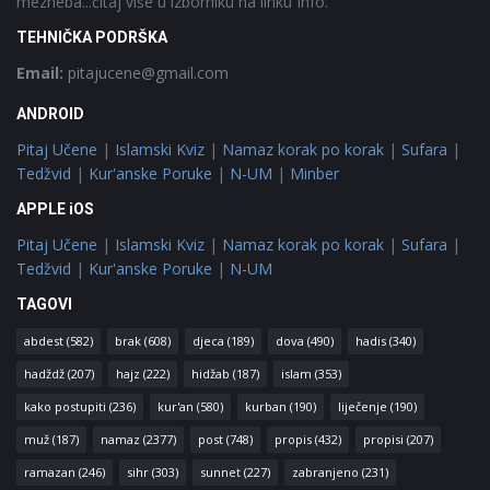
mezheba...čitaj više u izborniku na linku Info.
TEHNIČKA PODRŠKA
Email:
pitajucene@gmail.com
ANDROID
Pitaj Učene
|
Islamski Kviz
|
Namaz korak po korak
|
Sufara
|
Tedžvid
|
Kur'anske Poruke
|
N-UM
|
Minber
APPLE iOS
Pitaj Učene
|
Islamski Kviz
|
Namaz korak po korak
|
Sufara
|
Tedžvid
|
Kur'anske Poruke
|
N-UM
TAGOVI
abdest
(582)
brak
(608)
djeca
(189)
dova
(490)
hadis
(340)
hadždž
(207)
hajz
(222)
hidžab
(187)
islam
(353)
kako postupiti
(236)
kur'an
(580)
kurban
(190)
liječenje
(190)
muž
(187)
namaz
(2377)
post
(748)
propis
(432)
propisi
(207)
ramazan
(246)
sihr
(303)
sunnet
(227)
zabranjeno
(231)