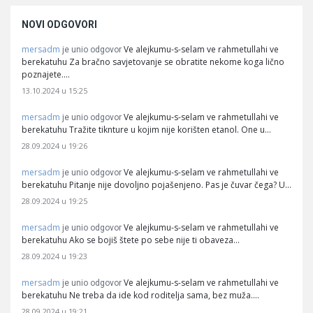
NOVI ODGOVORI
mersadm
Ve alejkumu-s-selam ve rahmetullahi ve
je unio odgovor
berekatuhu Za bračno savjetovanje se obratite nekome koga lično
poznajete.…
13.10.2024 u 15:25
mersadm
Ve alejkumu-s-selam ve rahmetullahi ve
je unio odgovor
berekatuhu Tražite tiknture u kojim nije korišten etanol. One u…
28.09.2024 u 19:26
mersadm
Ve alejkumu-s-selam ve rahmetullahi ve
je unio odgovor
berekatuhu Pitanje nije dovoljno pojašenjeno. Pas je čuvar čega? U…
28.09.2024 u 19:25
mersadm
Ve alejkumu-s-selam ve rahmetullahi ve
je unio odgovor
berekatuhu Ako se bojiš štete po sebe nije ti obaveza…
28.09.2024 u 19:23
mersadm
Ve alejkumu-s-selam ve rahmetullahi ve
je unio odgovor
berekatuhu Ne treba da ide kod roditelja sama, bez muža.…
28.09.2024 u 19:21