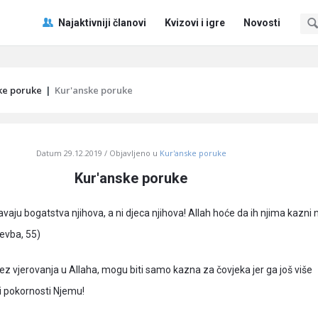
Pitaj
Pitaj
Najaktivniji članovi
Kvizovi i igre
Novosti
Učene
Učene
®
®
Navigacija
ke poruke
|
Kur'anske poruke
Datum
29.12.2019
Objavljeno u
Kur'anske poruke
Kur'anske poruke
vaju bogatstva njihova, a ni djeca njihova! Allah hoće da ih njima kazni 
Tevba, 55)
ez vjerovanja u Allaha, mogu biti samo kazna za čovjeka jer ga još više
 i pokornosti Njemu!