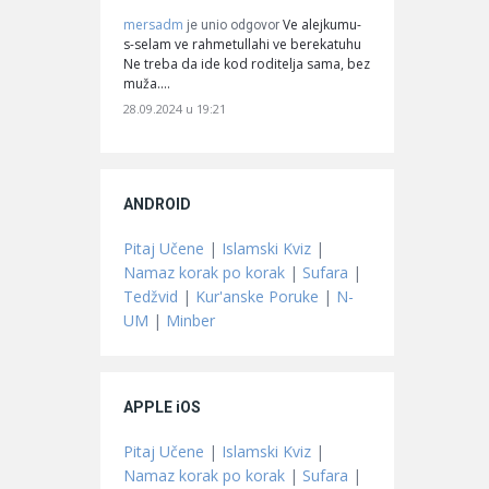
mersadm
Ve alejkumu-
je unio odgovor
s-selam ve rahmetullahi ve berekatuhu
Ne treba da ide kod roditelja sama, bez
muža.…
28.09.2024 u 19:21
ANDROID
Pitaj Učene
|
Islamski Kviz
|
Namaz korak po korak
|
Sufara
|
Tedžvid
|
Kur'anske Poruke
|
N-
UM
|
Minber
APPLE iOS
Pitaj Učene
|
Islamski Kviz
|
Namaz korak po korak
|
Sufara
|