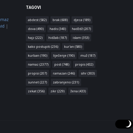
TAGOVI
amaz
abdest
(582)
brak
(608)
djeca
(189)
vid
|
dova
(490)
hadis
(340)
hadždž
(207)
hajz
(222)
hidžab
(187)
islam
(353)
kako postupiti
(236)
kur'an
(580)
kurban
(190)
liječenje
(190)
muž
(187)
namaz
(2377)
post
(748)
propis
(432)
propisi
(207)
ramazan
(246)
sihr
(303)
sunnet
(227)
zabranjeno
(231)
zekat
(356)
zikr
(229)
žena
(433)