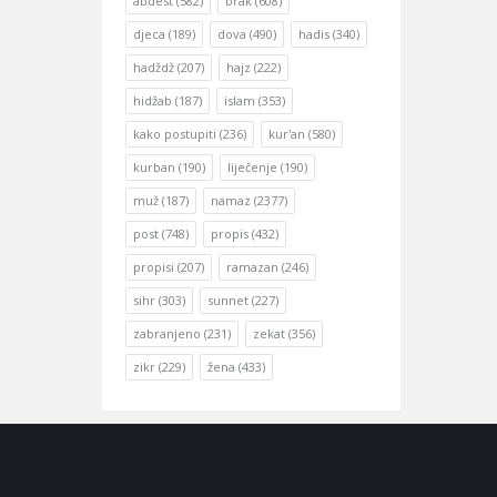
abdest
(582)
brak
(608)
djeca
(189)
dova
(490)
hadis
(340)
hadždž
(207)
hajz
(222)
hidžab
(187)
islam
(353)
kako postupiti
(236)
kur'an
(580)
kurban
(190)
liječenje
(190)
muž
(187)
namaz
(2377)
post
(748)
propis
(432)
propisi
(207)
ramazan
(246)
sihr
(303)
sunnet
(227)
zabranjeno
(231)
zekat
(356)
zikr
(229)
žena
(433)