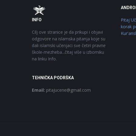
Footer
O
ANDRO
Pitaj U
INFO
korak p
Cilj ove stranice je da prikupi i objavi
Kur'ans
odgovore na islamska pitanja koje su
dali islamski učenjaci sve četiri pravne
škole-mezheba...čitaj više u izborniku
na linku Info.
TEHNIČKA PODRŠKA
Email:
pitajucene@gmail.com