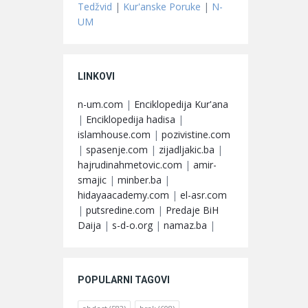
Tedžvid
|
Kur'anske Poruke
|
N-
UM
LINKOVI
n-um.com
|
Enciklopedija Kur'ana
|
Enciklopedija hadisa
|
islamhouse.com
|
pozivistine.com
|
spasenje.com
|
zijadljakic.ba
|
hajrudinahmetovic.com
|
amir-
smajic
|
minber.ba
|
hidayaacademy.com
|
el-asr.com
|
putsredine.com
|
Predaje BiH
Daija
|
s-d-o.org
|
namaz.ba
|
POPULARNI TAGOVI