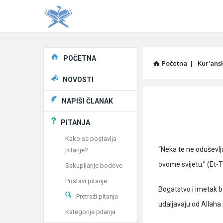
Explore
POČETNA
Početna
|
Kur'ans
NOVOSTI
Pitaj
NAPIŠI ČLANAK
Učene
PITANJA
®
Kako se postavlja
“Neka te ne oduševlja
pitanje?
Latest
ovome svijetu.” (Et-
Sakupljanje bodove
Articles
Postavi pitanje
Bogatstvo i imetak b
Pretraži pitanja
udaljavaju od Allaha
Kategorije pitanja