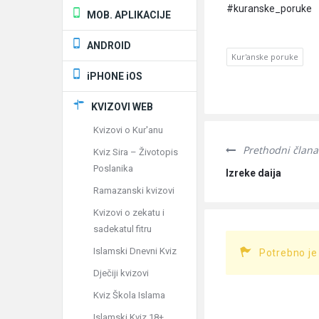
#kuranske_poruke
MOB. APLIKACIJE
ANDROID
Kur'anske poruke
iPHONE iOS
KVIZOVI WEB
Kvizovi o Kur'anu
Prethodni člana
Kviz Sira – Životopis
Poslanika
Izreke daija
Ramazanski kvizovi
Kvizovi o zekatu i
sadekatul fitru
Islamski Dnevni Kviz
Potrebno je
Dječiji kvizovi
Kviz Škola Islama
Islamski Kviz 18+