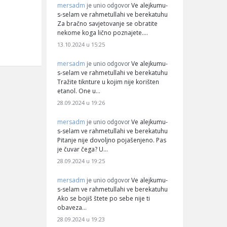
mersadm
Ve alejkumu-
je unio odgovor
s-selam ve rahmetullahi ve berekatuhu
Za bračno savjetovanje se obratite
nekome koga lično poznajete.…
13.10.2024 u 15:25
mersadm
Ve alejkumu-
je unio odgovor
s-selam ve rahmetullahi ve berekatuhu
Tražite tiknture u kojim nije korišten
etanol. One u…
28.09.2024 u 19:26
mersadm
Ve alejkumu-
je unio odgovor
s-selam ve rahmetullahi ve berekatuhu
Pitanje nije dovoljno pojašenjeno. Pas
je čuvar čega? U…
28.09.2024 u 19:25
mersadm
Ve alejkumu-
je unio odgovor
s-selam ve rahmetullahi ve berekatuhu
Ako se bojiš štete po sebe nije ti
obaveza…
28.09.2024 u 19:23