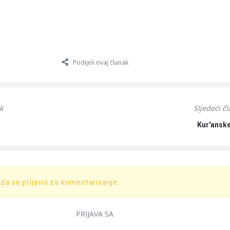
Podijeli ovaj članak
k
Sljedeći č
Kur'ansk
 da se prijaviš za komentarisanje.
PRIJAVA SA