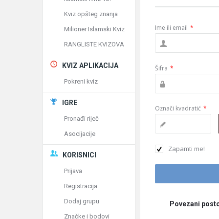
Kviz opšteg znanja
Ime ili email
*
Milioner Islamski Kviz
RANGLISTE KVIZOVA
KVIZ APLIKACIJA
Šifra
*
Pokreni kviz
IGRE
Označi kvadratić
*
Pronađi riječ
Asocijacije
Zapamti me!
KORISNICI
Prijava
Registracija
Dodaj grupu
Povezani posto
Značke i bodovi