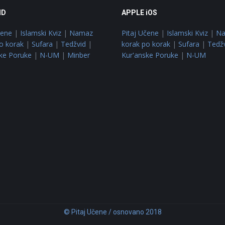
ID
APPLE iOS
čene
|
Islamski Kviz
|
Namaz
Pitaj Učene
|
Islamski Kviz
|
N
o korak
|
Sufara
|
Tedžvid
|
korak po korak
|
Sufara
|
Tedž
ke Poruke
|
N-UM
|
Minber
Kur'anske Poruke
|
N-UM
© Pitaj Učene / osnovano 2018