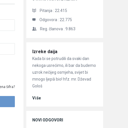
Pitanja :
22.415
Odgovora :
22.775
Reg. članova :
9.863
Članci
Izreke daija
Kada bi se potrudili da svaki dan
nekoga usrećimo, ili bar da budemo
uzrok nečijeg osmjeha, svijet bi
mnogo ljepši bio! hfz. mr. Dževad
Gološ
ena šifra?
Više
NOVI ODGOVORI