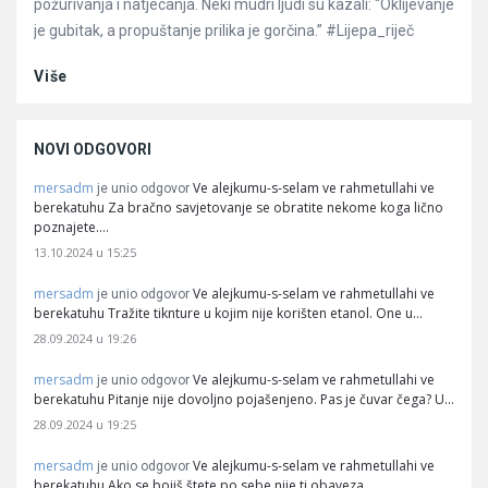
požurivanja i natjecanja. Neki mudri ljudi su kazali: “Oklijevanje
je gubitak, a propuštanje prilika je gorčina.” #Lijepa_riječ
Više
NOVI ODGOVORI
mersadm
Ve alejkumu-s-selam ve rahmetullahi ve
je unio odgovor
berekatuhu Za bračno savjetovanje se obratite nekome koga lično
poznajete.…
13.10.2024 u 15:25
mersadm
Ve alejkumu-s-selam ve rahmetullahi ve
je unio odgovor
berekatuhu Tražite tiknture u kojim nije korišten etanol. One u…
28.09.2024 u 19:26
mersadm
Ve alejkumu-s-selam ve rahmetullahi ve
je unio odgovor
berekatuhu Pitanje nije dovoljno pojašenjeno. Pas je čuvar čega? U…
28.09.2024 u 19:25
mersadm
Ve alejkumu-s-selam ve rahmetullahi ve
je unio odgovor
berekatuhu Ako se bojiš štete po sebe nije ti obaveza…