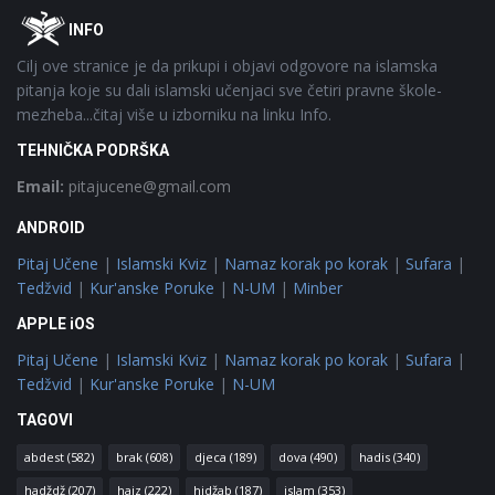
Footer
O
INFO
Cilj ove stranice je da prikupi i objavi odgovore na islamska
pitanja koje su dali islamski učenjaci sve četiri pravne škole-
mezheba...čitaj više u izborniku na linku Info.
TEHNIČKA PODRŠKA
Email:
pitajucene@gmail.com
ANDROID
Pitaj Učene
|
Islamski Kviz
|
Namaz korak po korak
|
Sufara
|
Tedžvid
|
Kur'anske Poruke
|
N-UM
|
Minber
APPLE iOS
Pitaj Učene
|
Islamski Kviz
|
Namaz korak po korak
|
Sufara
|
Tedžvid
|
Kur'anske Poruke
|
N-UM
TAGOVI
abdest
(582)
brak
(608)
djeca
(189)
dova
(490)
hadis
(340)
hadždž
(207)
hajz
(222)
hidžab
(187)
islam
(353)