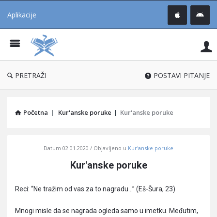
Aplikacije
Pit
Uč
®
PRETRAŽI
POSTAVI PITANJE
Početna
|
Kur'anske poruke
|
Kur'anske poruke
Pitaj
Datum
02.01.2020
Objavljeno u
Kur'anske poruke
Učene
Kur'anske poruke
®
Latest
Reci: “Ne tražim od vas za to nagradu…” (Eš-Šura, 23)
Articles
Mnogi misle da se nagrada ogleda samo u imetku. Međutim,