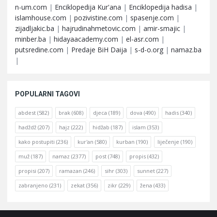
n-um.com
|
Enciklopedija Kur'ana
|
Enciklopedija hadisa
|
islamhouse.com
|
pozivistine.com
|
spasenje.com
|
zijadljakic.ba
|
hajrudinahmetovic.com
|
amir-smajic
|
minber.ba
|
hidayaacademy.com
|
el-asr.com
|
putsredine.com
|
Predaje BiH Daija
|
s-d-o.org
|
namaz.ba
|
POPULARNI TAGOVI
abdest
(582)
brak
(608)
djeca
(189)
dova
(490)
hadis
(340)
hadždž
(207)
hajz
(222)
hidžab
(187)
islam
(353)
kako postupiti
(236)
kur'an
(580)
kurban
(190)
liječenje
(190)
muž
(187)
namaz
(2377)
post
(748)
propis
(432)
propisi
(207)
ramazan
(246)
sihr
(303)
sunnet
(227)
zabranjeno
(231)
zekat
(356)
zikr
(229)
žena
(433)