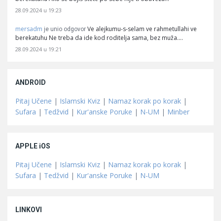
28.09.2024 u 19:23
mersadm
Ve alejkumu-s-selam ve rahmetullahi ve
je unio odgovor
berekatuhu Ne treba da ide kod roditelja sama, bez muža.…
28.09.2024 u 19:21
ANDROID
Pitaj Učene
|
Islamski Kviz
|
Namaz korak po korak
|
Sufara
|
Tedžvid
|
Kur'anske Poruke
|
N-UM
|
Minber
APPLE iOS
Pitaj Učene
|
Islamski Kviz
|
Namaz korak po korak
|
Sufara
|
Tedžvid
|
Kur'anske Poruke
|
N-UM
LINKOVI