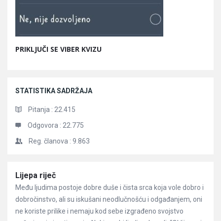
PRIKLJUČI SE VIBER KVIZU
STATISTIKA SADRŽAJA
Pitanja :
22.415
Odgovora :
22.775
Reg. članova :
9.863
Članci
Lijepa riječ
Među ljudima postoje dobre duše i čista srca koja vole dobro i
dobročinstvo, ali su iskušani neodlučnošću i odgađanjem, oni
ne koriste prilike i nemaju kod sebe izgrađeno svojstvo