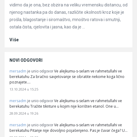
vidimo da je ona, bez obzira na veliku vremensku distancu, od
njenog nastanka pa do danas, različite okolnosti kroz koje je
prošla, blagostanje i siromaštvo, mnoštvo ratova i smutnji,
ostala čista, cjelovita i jasna, kao da je ...
Više
NOVI ODGOVORI
mersadm
Ve alejkumu-s-selam ve rahmetullahi ve
je unio odgovor
berekatuhu Za bračno savjetovanje se obratite nekome koga lično
poznajete.…
13.10.2024 u 15:25
mersadm
Ve alejkumu-s-selam ve rahmetullahi ve
je unio odgovor
berekatuhu Tražite tiknture u kojim nije korišten etanol. One u…
28.09.2024 u 19:26
mersadm
Ve alejkumu-s-selam ve rahmetullahi ve
je unio odgovor
berekatuhu Pitanje nije dovoljno pojašenjeno. Pas je čuvar čega? U…