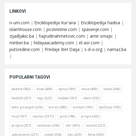
LINKOVI
n-um.com
|
Enciklopedija Kur'ana
|
Enciklopedija hadisa
|
islamhouse.com
|
pozivistine.com
|
spasenje.com
|
zijadljakic.ba
|
hajrudinahmetovic.com
|
amir-smajic
|
minber.ba
|
hidayaacademy.com
|
el-asr.com
|
putsredine.com
|
Predaje BiH Daija
|
s-d-o.org
|
namaz.ba
|
POPULARNI TAGOVI
abdest
(582)
brak
(608)
djeca
(189)
dova
(490)
hadis
(340)
hadždž
(207)
hajz
(222)
hidžab
(187)
islam
(353)
kako postupiti
(236)
kur'an
(580)
kurban
(190)
liječenje
(190)
muž
(187)
namaz
(2377)
post
(748)
propis
(432)
propisi
(207)
ramazan
(246)
sihr
(303)
sunnet
(227)
zabranjeno
(231)
zekat
(356)
zikr
(229)
žena
(433)