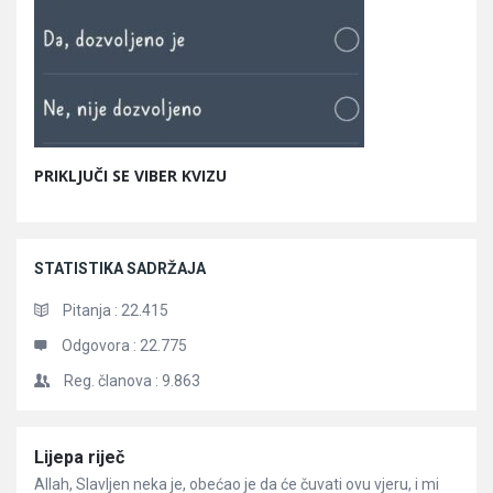
PRIKLJUČI SE VIBER KVIZU
STATISTIKA SADRŽAJA
Pitanja :
22.415
Odgovora :
22.775
Reg. članova :
9.863
Članci
Lijepa riječ
Allah, Slavljen neka je, obećao je da će čuvati ovu vjeru, i mi