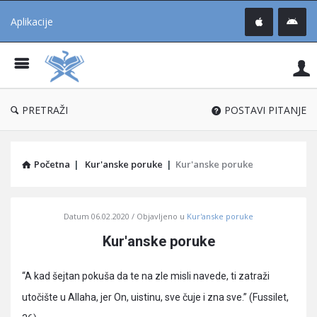
Aplikacije
Pit
Uč
®
PRETRAŽI
POSTAVI PITANJE
Početna
|
Kur'anske poruke
|
Kur'anske poruke
Pitaj
Datum
06.02.2020
Objavljeno u
Kur'anske poruke
Učene
Kur'anske poruke
®
Latest
“A kad šejtan pokuša da te na zle misli navede, ti zatraži
Articles
utočište u Allaha, jer On, uistinu, sve čuje i zna sve.” (Fussilet,