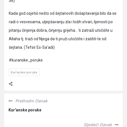
36)
Kada god osjetiš nešto od šejtanovih došaptavanja bilo da se
radi o vesvesama, uljepšavanju zla i loših stvari, lijenosti po
pitanju činjenja dobra, činjenju grijeha… ti zatraži utočište u
Allaha tj. traži od Njega da ti pruži utočište i zaštiti te od
šejtana. (Tefsir Es-Sa'adi)
#kuranske_poruke
Kur'anske poruke
Prethodni članak
Kur'anske poruke
Sljedeći članak