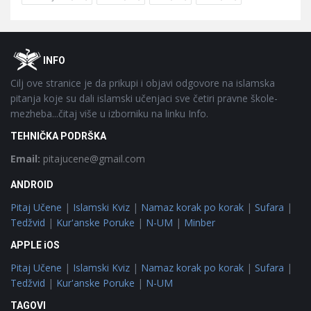
Footer
O
INFO
Cilj ove stranice je da prikupi i objavi odgovore na islamska
pitanja koje su dali islamski učenjaci sve četiri pravne škole-
mezheba...čitaj više u izborniku na linku Info.
TEHNIČKA PODRŠKA
Email:
pitajucene@gmail.com
ANDROID
Pitaj Učene
|
Islamski Kviz
|
Namaz korak po korak
|
Sufara
|
Tedžvid
|
Kur'anske Poruke
|
N-UM
|
Minber
APPLE iOS
Pitaj Učene
|
Islamski Kviz
|
Namaz korak po korak
|
Sufara
|
Tedžvid
|
Kur'anske Poruke
|
N-UM
TAGOVI