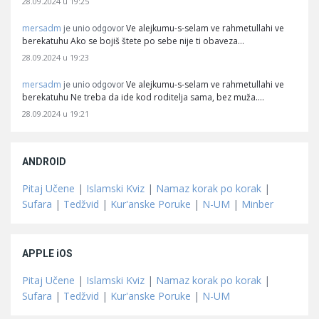
28.09.2024 u 19:25
mersadm
Ve alejkumu-s-selam ve rahmetullahi ve
je unio odgovor
berekatuhu Ako se bojiš štete po sebe nije ti obaveza…
28.09.2024 u 19:23
mersadm
Ve alejkumu-s-selam ve rahmetullahi ve
je unio odgovor
berekatuhu Ne treba da ide kod roditelja sama, bez muža.…
28.09.2024 u 19:21
ANDROID
Pitaj Učene
|
Islamski Kviz
|
Namaz korak po korak
|
Sufara
|
Tedžvid
|
Kur'anske Poruke
|
N-UM
|
Minber
APPLE iOS
Pitaj Učene
|
Islamski Kviz
|
Namaz korak po korak
|
Sufara
|
Tedžvid
|
Kur'anske Poruke
|
N-UM