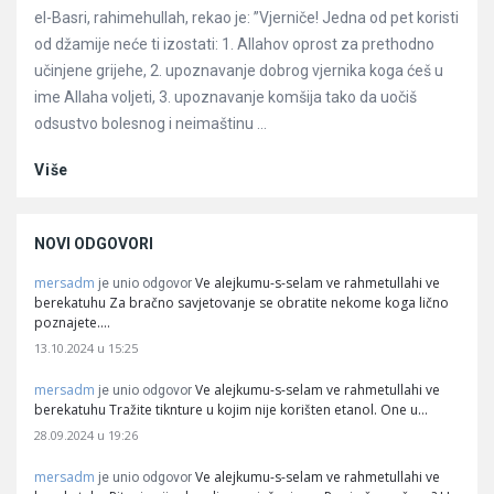
el-Basri, rahimehullah, rekao je: ”Vjerniče! Jedna od pet koristi
od džamije neće ti izostati: 1. Allahov oprost za prethodno
učinjene grijehe, 2. upoznavanje dobrog vjernika koga ćeš u
ime Allaha voljeti, 3. upoznavanje komšija tako da uočiš
odsustvo bolesnog i neimaštinu ...
Više
NOVI ODGOVORI
mersadm
Ve alejkumu-s-selam ve rahmetullahi ve
je unio odgovor
berekatuhu Za bračno savjetovanje se obratite nekome koga lično
poznajete.…
13.10.2024 u 15:25
mersadm
Ve alejkumu-s-selam ve rahmetullahi ve
je unio odgovor
berekatuhu Tražite tiknture u kojim nije korišten etanol. One u…
28.09.2024 u 19:26
mersadm
Ve alejkumu-s-selam ve rahmetullahi ve
je unio odgovor