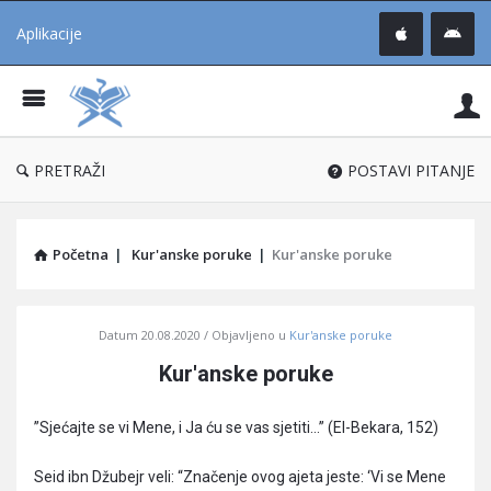
Aplikacije
Pit
Uč
®
PRETRAŽI
POSTAVI PITANJE
Početna
|
Kur'anske poruke
|
Kur'anske poruke
Pitaj
Datum
20.08.2020
Objavljeno u
Kur'anske poruke
Učene
Kur'anske poruke
®
Latest
”Sjećajte se vi Mene, i Ja ću se vas sjetiti…” (El-Bekara, 152)
Articles
Seid ibn Džubejr veli: “Značenje ovog ajeta jeste: ‘Vi se Mene