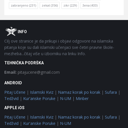
zabranjeno
(231)
zekat
(356)
zikr
(229)
žena
(433)
Footer
O
INFO
Cilj ove stranice je da prikupi i objavi odgovore na islamska
pitanja koje su dali islamski učenjaci sve četiri pravne škole-
mezheba...čitaj više u izborniku na linku Info.
TEHNIČKA PODRŠKA
Email:
pitajucene@gmail.com
ANDROID
Pitaj Učene
|
Islamski Kviz
|
Namaz korak po korak
|
Sufara
|
Tedžvid
|
Kur'anske Poruke
|
N-UM
|
Minber
APPLE iOS
Pitaj Učene
|
Islamski Kviz
|
Namaz korak po korak
|
Sufara
|
Tedžvid
|
Kur'anske Poruke
|
N-UM