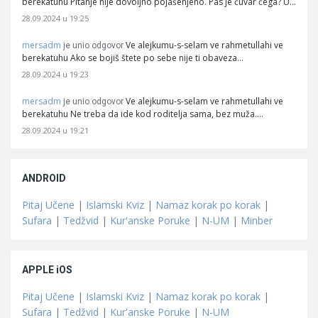
berekatuhu Pitanje nije dovoljno pojašenjeno. Pas je čuvar čega? U…
28.09.2024 u 19:25
mersadm
Ve alejkumu-s-selam ve rahmetullahi ve
je unio odgovor
berekatuhu Ako se bojiš štete po sebe nije ti obaveza…
28.09.2024 u 19:23
mersadm
Ve alejkumu-s-selam ve rahmetullahi ve
je unio odgovor
berekatuhu Ne treba da ide kod roditelja sama, bez muža.…
28.09.2024 u 19:21
ANDROID
Pitaj Učene
|
Islamski Kviz
|
Namaz korak po korak
|
Sufara
|
Tedžvid
|
Kur'anske Poruke
|
N-UM
|
Minber
APPLE iOS
Pitaj Učene
|
Islamski Kviz
|
Namaz korak po korak
|
Sufara
|
Tedžvid
|
Kur'anske Poruke
|
N-UM