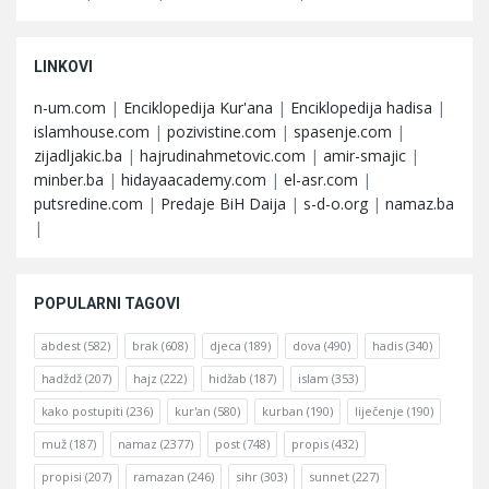
LINKOVI
n-um.com
|
Enciklopedija Kur'ana
|
Enciklopedija hadisa
|
islamhouse.com
|
pozivistine.com
|
spasenje.com
|
zijadljakic.ba
|
hajrudinahmetovic.com
|
amir-smajic
|
minber.ba
|
hidayaacademy.com
|
el-asr.com
|
putsredine.com
|
Predaje BiH Daija
|
s-d-o.org
|
namaz.ba
|
POPULARNI TAGOVI
abdest
(582)
brak
(608)
djeca
(189)
dova
(490)
hadis
(340)
hadždž
(207)
hajz
(222)
hidžab
(187)
islam
(353)
kako postupiti
(236)
kur'an
(580)
kurban
(190)
liječenje
(190)
muž
(187)
namaz
(2377)
post
(748)
propis
(432)
propisi
(207)
ramazan
(246)
sihr
(303)
sunnet
(227)