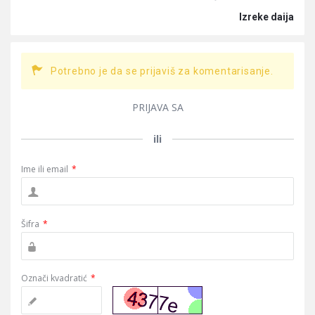
Izreke daija
Potrebno je da se prijaviš za komentarisanje.
PRIJAVA SA
ili
Ime ili email
*
Šifra
*
Označi kvadratić
*