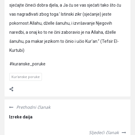
sjećajte čineći dobra djela, a Ja ću se vas sjećati tako što ću
vas nagrađivati zbog toga.’ Istinski zikr (sjećanje) jeste
pokornost Allahu, dželle šanuhu, i izvršavanje Njegovih
naredbi, a onaj ko to ne čini zaboravio je na Allaha, dželle
šanuhu, pa makar jezikom to činio i učio Kur'an.” (Tefsir El-
Kurtubi)
#kuranske_poruke
Kur'anske poruke
Prethodni članak
Izreke daija
Sljedeći članak