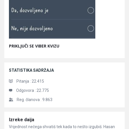
PRIKLJUČI SE VIBER KVIZU
STATISTIKA SADRŽAJA
Pitanja :
22.415
Odgovora :
22.775
Reg. članova :
9.863
Članci
Izreke daija
Vrijednost nečega shvatiš tek kada to nešto izgubiš. Hasan