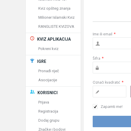
Kviz opšteg znanja
Milioner Islamski Kviz
RANGLISTE KVIZOVA
Ime ili email
*
KVIZ APLIKACIJA
Pokreni kviz
Šifra
*
IGRE
Pronađi riječ
Asocijacije
Označi kvadratić
*
KORISNICI
Prijava
Zapamti me!
Registracija
Dodaj grupu
Značke i bodovi