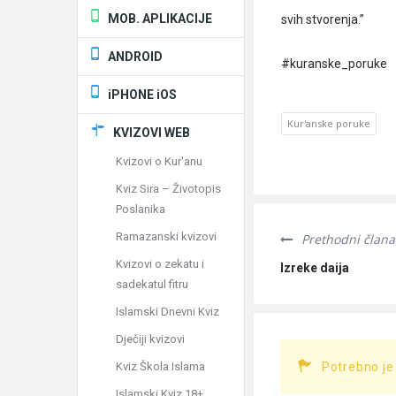
MOB. APLIKACIJE
svih stvorenja.”
ANDROID
#kuranske_poruke
iPHONE iOS
Kur'anske poruke
KVIZOVI WEB
Kvizovi o Kur'anu
Kviz Sira – Životopis
Poslanika
Ramazanski kvizovi
Prethodni člana
Kvizovi o zekatu i
Izreke daija
sadekatul fitru
Islamski Dnevni Kviz
Dječiji kvizovi
Kviz Škola Islama
Potrebno je
Islamski Kviz 18+