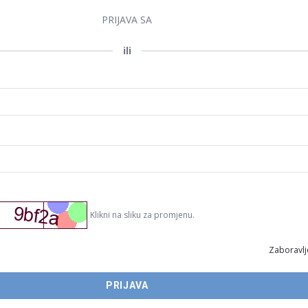
PRIJAVA SA
ili
Klikni na sliku za promjenu.
Zaboravlj