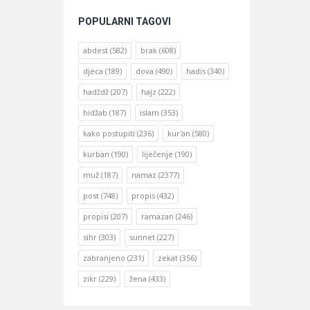
POPULARNI TAGOVI
abdest
(582)
brak
(608)
djeca
(189)
dova
(490)
hadis
(340)
hadždž
(207)
hajz
(222)
hidžab
(187)
islam
(353)
kako postupiti
(236)
kur'an
(580)
kurban
(190)
liječenje
(190)
muž
(187)
namaz
(2377)
post
(748)
propis
(432)
propisi
(207)
ramazan
(246)
sihr
(303)
sunnet
(227)
zabranjeno
(231)
zekat
(356)
zikr
(229)
žena
(433)