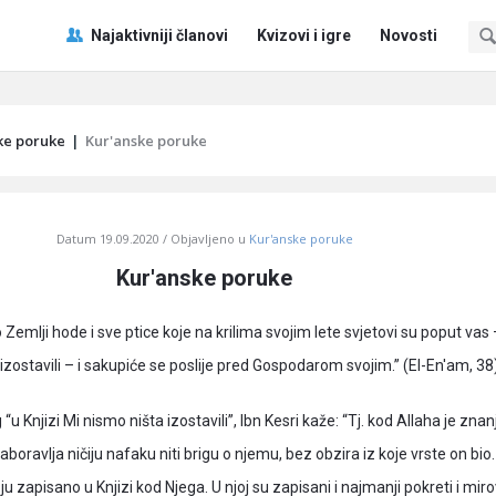
Pitaj
Pitaj
Najaktivniji članovi
Kvizovi i igre
Novosti
Učene
Učene
®
®
Navigacija
ke poruke
|
Kur'anske poruke
Datum
19.09.2020
Objavljeno u
Kur'anske poruke
Kur'anske poruke
o Zemlji hode i sve ptice koje na krilima svojim lete svjetovi su poput vas 
 izostavili – i sakupiće se poslije pred Gospodarom svojim.” (El-En'am, 38
u Knjizi Mi nismo ništa izostavili”, Ibn Kesri kaže: “Tj. kod Allaha je znan
boravlja ničiju nafaku niti brigu o njemu, bez obzira iz koje vrste on bio.
ju zapisano u Knjizi kod Njega. U njoj su zapisani i najmanji pokreti i mir