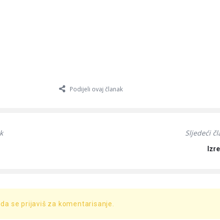
Podijeli ovaj članak
k
Sljedeći č
Izre
 da se prijaviš za komentarisanje.