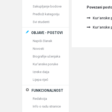
Sakupljanje bodove
Povezani posto
Predloži kategoriju
Kur'anske 
Svi studenti
Kur'anske 
OBJAVE - POSTOVI
Napiši članak
Novosti
Biografije učenjaka
Kur'anske poruke
Izreke daija
Lijepa riječ
FUNKCIONALNOST
Redakcija
Info o radu stranice