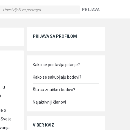
PRIJAVA
Sidebar
PRIJAVA SA PROFILOM
Kako se postavlja pitanje?
Kako se sakupljaju bodovi?
– u
Šta su značke i bodovi?
)
Najaktivniji članovi
je o
 Sve je
VIBER KVIZ
ovanja