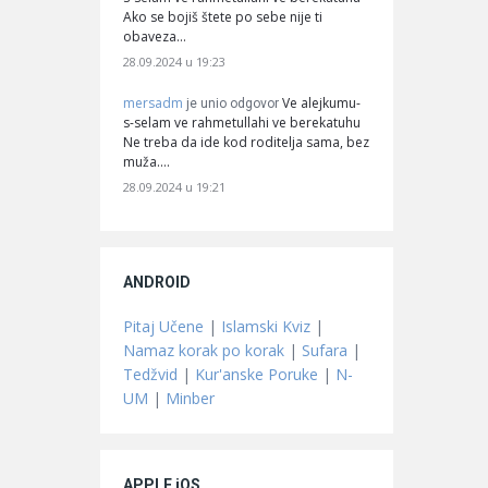
Ako se bojiš štete po sebe nije ti
obaveza…
28.09.2024 u 19:23
mersadm
Ve alejkumu-
je unio odgovor
s-selam ve rahmetullahi ve berekatuhu
Ne treba da ide kod roditelja sama, bez
muža.…
28.09.2024 u 19:21
ANDROID
Pitaj Učene
|
Islamski Kviz
|
Namaz korak po korak
|
Sufara
|
Tedžvid
|
Kur'anske Poruke
|
N-
UM
|
Minber
APPLE iOS