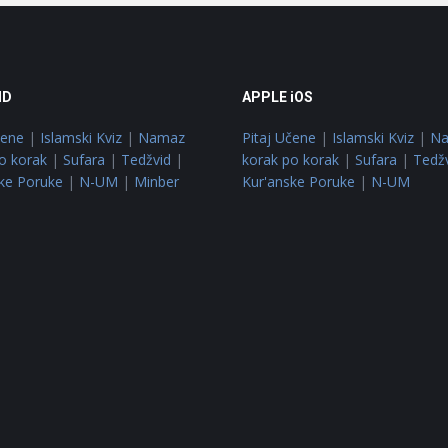
ID
APPLE iOS
čene
|
Islamski Kviz
|
Namaz
Pitaj Učene
|
Islamski Kviz
|
N
o korak
|
Sufara
|
Tedžvid
|
korak po korak
|
Sufara
|
Tedž
ke Poruke
|
N-UM
|
Minber
Kur'anske Poruke
|
N-UM