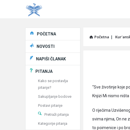
Explore
POČETNA
Početna
|
Kur'ans
NOVOSTI
Pitaj
NAPIŠI ČLANAK
Učene
PITANJA
®
Kako se postavlja
“Sve životinje koje p
pitanje?
Latest
Knjizi Mi nismo ništa
Sakupljanje bodove
Articles
Postavi pitanje
O riječima Uzvišenog “
Pretraži pitanja
svima njima, On ne za
Kategorije pitanja
to poimenice i po bro