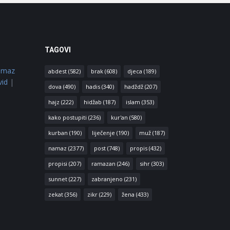
TAGOVI
amaz
abdest
(582)
brak
(608)
djeca
(189)
vid
|
dova
(490)
hadis
(340)
hadždž
(207)
hajz
(222)
hidžab
(187)
islam
(353)
kako postupiti
(236)
kur'an
(580)
kurban
(190)
liječenje
(190)
muž
(187)
namaz
(2377)
post
(748)
propis
(432)
propisi
(207)
ramazan
(246)
sihr
(303)
sunnet
(227)
zabranjeno
(231)
zekat
(356)
zikr
(229)
žena
(433)