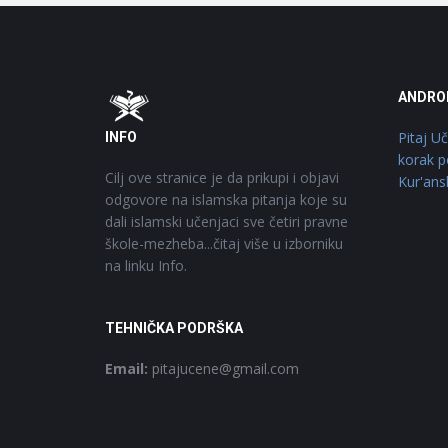
Footer
O
ANDRO
Pitaj U
INFO
korak p
Cilj ove stranice je da prikupi i objavi
Kur'ans
odgovore na islamska pitanja koje su
dali islamski učenjaci sve četiri pravne
škole-mezheba...čitaj više u izborniku
na linku Info.
TEHNIČKA PODRŠKA
Email:
pitajucene@gmail.com