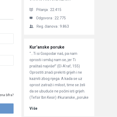
Pitanja :
22.415
Odgovora :
22.775
Reg. članova :
9.863
Članci
Kur'anske poruke
“…Ti si Gospodar naš, pa nam
oprosti i smiluj nam se, jer Ti
praštaš najviše!” (El-A'raf, 155)
Oprostiti znači prekriti grijeh i ne
kazniti zbog njega. A kada se uz
oprost zatraži i milost, time se želi
da se ubuduće ne počini isti grijeh.
ena šifra?
(Tefsir Ibn Kesir) #kuranske_poruke
Više