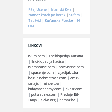
Pitaj Učene
|
Islamski Kviz
|
Namaz korak po korak
|
Sufara
|
Tedžvid
|
Kur'anske Poruke
|
N-
UM
LINKOVI
n-um.com
|
Enciklopedija Kur'ana
|
Enciklopedija hadisa
|
islamhouse.com
|
pozivistine.com
|
spasenje.com
|
zijadljakic.ba
|
hajrudinahmetovic.com
|
amir-
smajic
|
minber.ba
|
hidayaacademy.com
|
el-asr.com
|
putsredine.com
|
Predaje BiH
Daija
|
s-d-o.org
|
namaz.ba
|