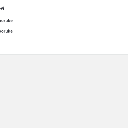
vi
poruke
poruke