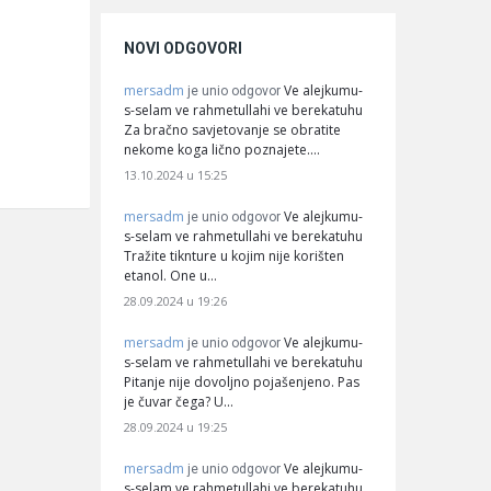
NOVI ODGOVORI
mersadm
Ve alejkumu-
je unio odgovor
s-selam ve rahmetullahi ve berekatuhu
Za bračno savjetovanje se obratite
nekome koga lično poznajete.…
13.10.2024 u 15:25
mersadm
Ve alejkumu-
je unio odgovor
s-selam ve rahmetullahi ve berekatuhu
Tražite tiknture u kojim nije korišten
etanol. One u…
28.09.2024 u 19:26
mersadm
Ve alejkumu-
je unio odgovor
s-selam ve rahmetullahi ve berekatuhu
Pitanje nije dovoljno pojašenjeno. Pas
je čuvar čega? U…
28.09.2024 u 19:25
mersadm
Ve alejkumu-
je unio odgovor
s-selam ve rahmetullahi ve berekatuhu