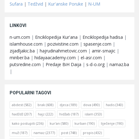
Sufara
|
Tedžvid
|
Kur'anske Poruke
|
N-UM
LINKOVI
n-um.com
|
Enciklopedija Kur'ana
|
Enciklopedija hadisa
|
islamhouse.com
|
pozivistine.com
|
spasenje.com
|
zijadljakic.ba
|
hajrudinahmetovic.com
|
amir-smajic
|
minber.ba
|
hidayaacademy.com
|
el-asr.com
|
putsredine.com
|
Predaje BiH Daija
|
s-d-o.org
|
namaz.ba
|
POPULARNI TAGOVI
abdest
(582)
brak
(608)
djeca
(189)
dova
(490)
hadis
(340)
hadždž
(207)
hajz
(222)
hidžab
(187)
islam
(353)
kako postupiti
(236)
kur'an
(580)
kurban
(190)
liječenje
(190)
muž
(187)
namaz
(2377)
post
(748)
propis
(432)