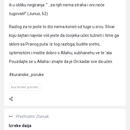
ili u obliku negiranja: ”…za njih nema straha i oni neće
tugovati!” (Junus, 62)
Razlog za to jeste to što nema koristi od tuge u srcu. Stvar
koju šejtan najviše voli jeste da čovjeka učini tužnim i time ga
skloni sa Pravog puta. Iz tog razloga, budite sretni,
optimistični i mislite dobro o Allahu, subhanehu ve te ‘ala.
Pouzdajte se u Allaha i znajte da je On kadar sve da učini.
#kuranske_poruke
Kur'anske poruke
Prethodni članak
Izreke daija