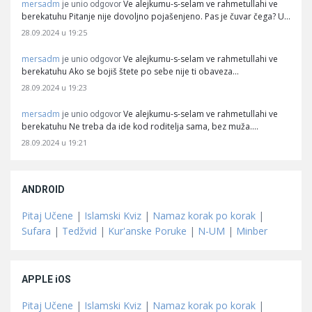
mersadm
Ve alejkumu-s-selam ve rahmetullahi ve
je unio odgovor
berekatuhu Pitanje nije dovoljno pojašenjeno. Pas je čuvar čega? U…
28.09.2024 u 19:25
mersadm
Ve alejkumu-s-selam ve rahmetullahi ve
je unio odgovor
berekatuhu Ako se bojiš štete po sebe nije ti obaveza…
28.09.2024 u 19:23
mersadm
Ve alejkumu-s-selam ve rahmetullahi ve
je unio odgovor
berekatuhu Ne treba da ide kod roditelja sama, bez muža.…
28.09.2024 u 19:21
ANDROID
Pitaj Učene
|
Islamski Kviz
|
Namaz korak po korak
|
Sufara
|
Tedžvid
|
Kur'anske Poruke
|
N-UM
|
Minber
APPLE iOS
Pitaj Učene
|
Islamski Kviz
|
Namaz korak po korak
|