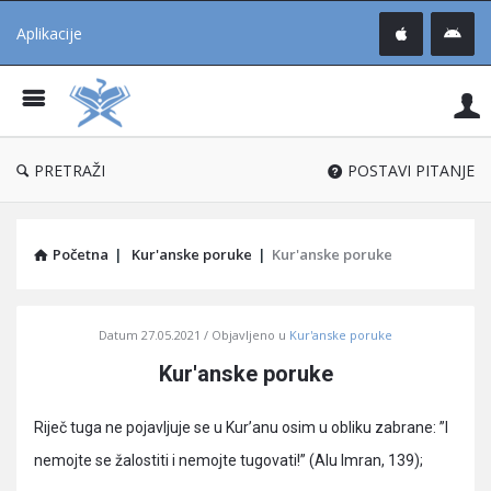
Aplikacije
Pit
Uč
®
PRETRAŽI
POSTAVI PITANJE
Početna
|
Kur'anske poruke
|
Kur'anske poruke
Pitaj
Datum
27.05.2021
Objavljeno u
Kur'anske poruke
Učene
Kur'anske poruke
®
Latest
Riječ tuga ne pojavljuje se u Kur’anu osim u obliku zabrane: ”I
Articles
nemojte se žalostiti i nemojte tugovati!” (Alu Imran, 139);