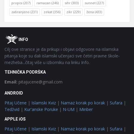
propisi
(207)
ramazan
(246)
sihr
(303)
sunnet
(227)
zabranjeno
(231)
zekat
(356)
zikr
(229)
žena
(433)
Footer
O
INFO
Cilj ove stranice je da prikupi i objavi odgovore na islamska
pitanja koje su dali islamski učenjaci sve četiri pravne škole-
mezheba...čitaj više u izborniku na linku Info.
TEHNIČKA PODRŠKA
Email:
pitajucene@gmail.com
ANDROID
Pitaj Učene
|
Islamski Kviz
|
Namaz korak po korak
|
Sufara
|
Tedžvid
|
Kur'anske Poruke
|
N-UM
|
Minber
APPLE iOS
Pitaj Učene
|
Islamski Kviz
|
Namaz korak po korak
|
Sufara
|