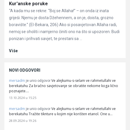
Članci
Kur'anske poruke
“A kada mu se rekne: “Boj se Allaha!” – on onda iz inata
griješi. Njemu je dosta Džehennem, a on je, doista, grozno
boravište.” (El-Bekara, 206) Ako si posavjetovan Allaha radi,
nemoj se oholiti i namjerno činiti ono na što si upozoren. Budi
ponizan i prihvati savjet, te prestani sa ...
Više
NOVI ODGOVORI
mersadm
Ve alejkumu-s-selam ve rahmetullahi ve
je unio odgovor
berekatuhu Za bračno savjetovanje se obratite nekome koga lično
poznajete.…
13.10.2024 u 15:25
mersadm
Ve alejkumu-s-selam ve rahmetullahi ve
je unio odgovor
berekatuhu Tražite tiknture u kojim nije korišten etanol. One u…
28.09.2024 u 19:26