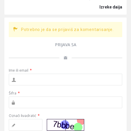
Izreke daija
Potrebno je da se prijaviš za komentarisanje.
PRIJAVA SA
ili
Ime ili email
*
Šifra
*
Označi kvadratić
*