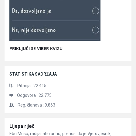
PRIKLJUČI SE VIBER KVIZU
STATISTIKA SADRŽAJA
Pitanja :
22.415
Odgovora :
22.775
Reg. članova :
9.863
Članci
Lijepa riječ
Ebu Musa, radijallahu anhu, prenosi da je Vjerovjesnik,