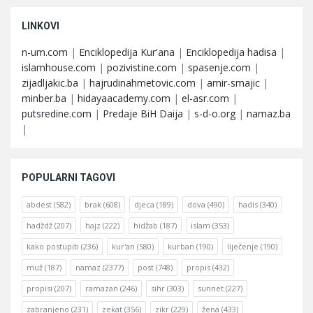
LINKOVI
n-um.com
|
Enciklopedija Kur'ana
|
Enciklopedija hadisa
|
islamhouse.com
|
pozivistine.com
|
spasenje.com
|
zijadljakic.ba
|
hajrudinahmetovic.com
|
amir-smajic
|
minber.ba
|
hidayaacademy.com
|
el-asr.com
|
putsredine.com
|
Predaje BiH Daija
|
s-d-o.org
|
namaz.ba
|
POPULARNI TAGOVI
abdest
(582)
brak
(608)
djeca
(189)
dova
(490)
hadis
(340)
hadždž
(207)
hajz
(222)
hidžab
(187)
islam
(353)
kako postupiti
(236)
kur'an
(580)
kurban
(190)
liječenje
(190)
muž
(187)
namaz
(2377)
post
(748)
propis
(432)
propisi
(207)
ramazan
(246)
sihr
(303)
sunnet
(227)
zabranjeno
(231)
zekat
(356)
zikr
(229)
žena
(433)