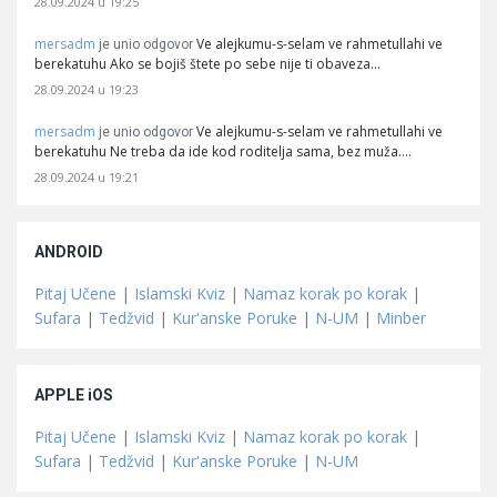
28.09.2024 u 19:25
mersadm
Ve alejkumu-s-selam ve rahmetullahi ve
je unio odgovor
berekatuhu Ako se bojiš štete po sebe nije ti obaveza…
28.09.2024 u 19:23
mersadm
Ve alejkumu-s-selam ve rahmetullahi ve
je unio odgovor
berekatuhu Ne treba da ide kod roditelja sama, bez muža.…
28.09.2024 u 19:21
ANDROID
Pitaj Učene
|
Islamski Kviz
|
Namaz korak po korak
|
Sufara
|
Tedžvid
|
Kur'anske Poruke
|
N-UM
|
Minber
APPLE iOS
Pitaj Učene
|
Islamski Kviz
|
Namaz korak po korak
|
Sufara
|
Tedžvid
|
Kur'anske Poruke
|
N-UM