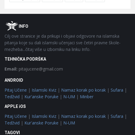
Footer
O
INFO
Cilj ove stranice je da prikupi i objavi odgovore na islamska
pitanja koje su dali islamski učenjaci sve četiri pravne škole-
mezheba...čitaj više u izborniku na linku Info.
TEHNIČKA PODRŠKA
Email:
pitajucene@gmail.com
ANDROID
Pitaj Učene
|
Islamski Kviz
|
Namaz korak po korak
|
Sufara
|
Tedžvid
|
Kur'anske Poruke
|
N-UM
|
Minber
APPLE iOS
Pitaj Učene
|
Islamski Kviz
|
Namaz korak po korak
|
Sufara
|
Tedžvid
|
Kur'anske Poruke
|
N-UM
TAGOVI