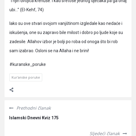
“I njih dvojica krenuše. I kad sretoše jednog dječaka pa ga onaj
ubi…” (El-Kehf, 74)
Iako su ove stvari svojom vanjštinom izgledale kao nedaće i
iskušenja, one su zapravo bile milost i dobro po ljude koje su
zadesile. Allahov izbor je bolji po roba od onoga što bi rob
sam izabrao. Osloni se na Allaha i ne brini!
#kuranske_poruke
Kur'anske poruke
Prethodni članak
Islamski Dnevni Kviz 175
Sljedeći članak