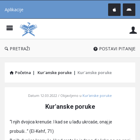
Aplikacije
Pit
Uč
®
PRETRAŽI
POSTAVI PITANJE
Početna
|
Kur'anske poruke
|
Kur'anske poruke
Pitaj
Datum
12.03.2022
Objavljeno u
Kur'anske poruke
Učene
Kur'anske poruke
®
Latest
“I njih dvojica krenuše. I kad se u lađu ukrcaše, onaj je
Articles
probuši…” (El-Kehf, 71)