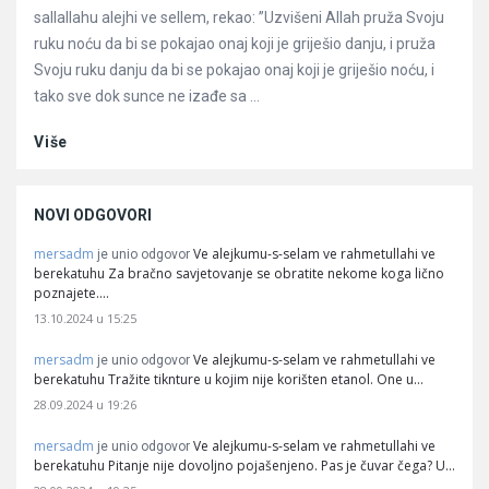
sallallahu alejhi ve sellem, rekao: ”Uzvišeni Allah pruža Svoju
ruku noću da bi se pokajao onaj koji je griješio danju, i pruža
Svoju ruku danju da bi se pokajao onaj koji je griješio noću, i
tako sve dok sunce ne izađe sa ...
Više
NOVI ODGOVORI
mersadm
Ve alejkumu-s-selam ve rahmetullahi ve
je unio odgovor
berekatuhu Za bračno savjetovanje se obratite nekome koga lično
poznajete.…
13.10.2024 u 15:25
mersadm
Ve alejkumu-s-selam ve rahmetullahi ve
je unio odgovor
berekatuhu Tražite tiknture u kojim nije korišten etanol. One u…
28.09.2024 u 19:26
mersadm
Ve alejkumu-s-selam ve rahmetullahi ve
je unio odgovor
berekatuhu Pitanje nije dovoljno pojašenjeno. Pas je čuvar čega? U…