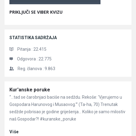
PRIKLJUČI SE VIBER KVIZU
STATISTIKA SADRŽAJA
Pitanja :
22.415
Odgovora :
22.775
Reg. članova :
9.863
Članci
Kur'anske poruke
“…tad se čarobnjaci baciše na sedždu. Rekoše: ‘Vjerujemo u
Gospodara Harunovog i Musaovog.'” (Ta-ha, 70) Trenutak
sedžde pobrisao je godine griješenja… Koliko je samo milostiv
naš Gospodar?! #kuranske_poruke
Više