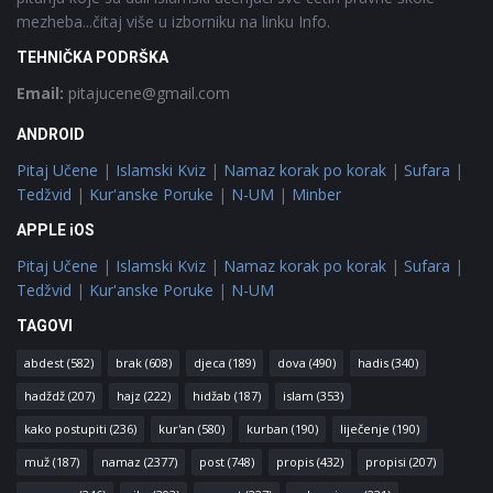
mezheba...čitaj više u izborniku na linku Info.
TEHNIČKA PODRŠKA
Email:
pitajucene@gmail.com
ANDROID
Pitaj Učene
|
Islamski Kviz
|
Namaz korak po korak
|
Sufara
|
Tedžvid
|
Kur'anske Poruke
|
N-UM
|
Minber
APPLE iOS
Pitaj Učene
|
Islamski Kviz
|
Namaz korak po korak
|
Sufara
|
Tedžvid
|
Kur'anske Poruke
|
N-UM
TAGOVI
abdest
(582)
brak
(608)
djeca
(189)
dova
(490)
hadis
(340)
hadždž
(207)
hajz
(222)
hidžab
(187)
islam
(353)
kako postupiti
(236)
kur'an
(580)
kurban
(190)
liječenje
(190)
muž
(187)
namaz
(2377)
post
(748)
propis
(432)
propisi
(207)