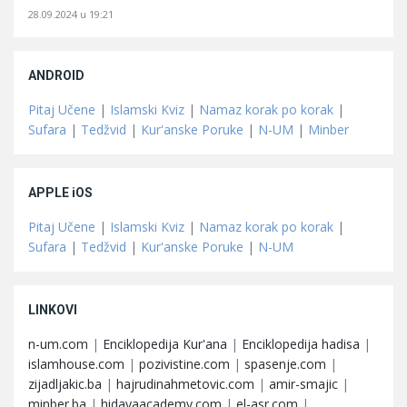
28.09.2024 u 19:21
ANDROID
Pitaj Učene
|
Islamski Kviz
|
Namaz korak po korak
|
Sufara
|
Tedžvid
|
Kur'anske Poruke
|
N-UM
|
Minber
APPLE iOS
Pitaj Učene
|
Islamski Kviz
|
Namaz korak po korak
|
Sufara
|
Tedžvid
|
Kur'anske Poruke
|
N-UM
LINKOVI
n-um.com
|
Enciklopedija Kur'ana
|
Enciklopedija hadisa
|
islamhouse.com
|
pozivistine.com
|
spasenje.com
|
zijadljakic.ba
|
hajrudinahmetovic.com
|
amir-smajic
|
minber.ba
|
hidayaacademy.com
|
el-asr.com
|