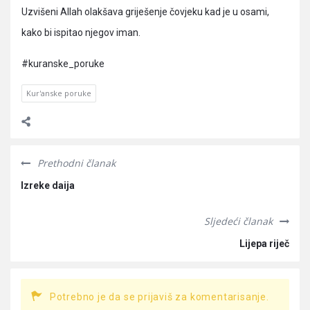
Uzvišeni Allah olakšava griješenje čovjeku kad je u osami,
kako bi ispitao njegov iman.
#kuranske_poruke
Kur'anske poruke
Prethodni članak
Izreke daija
Sljedeći članak
Lijepa riječ
Potrebno je da se prijaviš za komentarisanje.