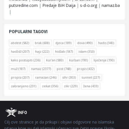
putsredine.com
|
Predaje BiH Daija
|
s-d-o.org
|
namaz.ba
|
POPULARNI TAGOVI
abdest
(582)
brak
(608)
djeca
(189)
dova
(490)
hadis
(340)
hadždž
(207)
hajz
(222)
hidžab
(187)
islam
(353)
kako postupiti
(236)
kur'an
(580)
kurban
(190)
liječenje
(190)
muž
(187)
namaz
(2377)
post
(748)
propis
(432)
propisi
(207)
ramazan
(246)
sihr
(303)
sunnet
(227)
zabranjeno
(231)
zekat
(356)
zikr
(229)
žena
(433)
Footer
O
INFO
Cilj ove stranice je da prikupi i objavi odgovore na islamska
pitanja koje su dali islamski učenjaci sve četiri pravne škole-