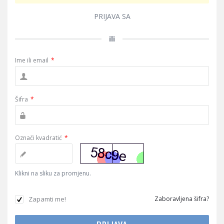
PRIJAVA SA
ili
Ime ili email
*
Šifra
*
Označi kvadratić
*
Klikni na sliku za promjenu.
Zapamti me!
Zaboravljena šifra?