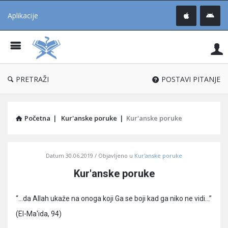
Aplikacije
Pit
Uč
®
PRETRAŽI
POSTAVI PITANJE
Početna
|
Kur'anske poruke
|
Kur'anske poruke
Pitaj
Datum
30.06.2019
Objavljeno u
Kur'anske poruke
Učene
Kur'anske poruke
®
Latest
“…da Allah ukaže na onoga koji Ga se boji kad ga niko ne vidi…”
Articles
(El-Ma'ida, 94)