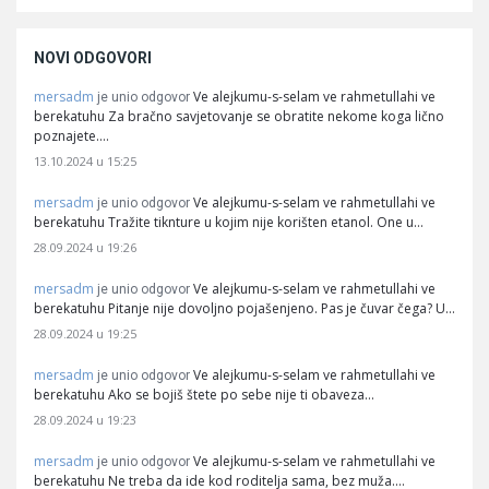
NOVI ODGOVORI
mersadm
Ve alejkumu-s-selam ve rahmetullahi ve
je unio odgovor
berekatuhu Za bračno savjetovanje se obratite nekome koga lično
poznajete.…
13.10.2024 u 15:25
mersadm
Ve alejkumu-s-selam ve rahmetullahi ve
je unio odgovor
berekatuhu Tražite tiknture u kojim nije korišten etanol. One u…
28.09.2024 u 19:26
mersadm
Ve alejkumu-s-selam ve rahmetullahi ve
je unio odgovor
berekatuhu Pitanje nije dovoljno pojašenjeno. Pas je čuvar čega? U…
28.09.2024 u 19:25
mersadm
Ve alejkumu-s-selam ve rahmetullahi ve
je unio odgovor
berekatuhu Ako se bojiš štete po sebe nije ti obaveza…
28.09.2024 u 19:23
mersadm
Ve alejkumu-s-selam ve rahmetullahi ve
je unio odgovor
berekatuhu Ne treba da ide kod roditelja sama, bez muža.…