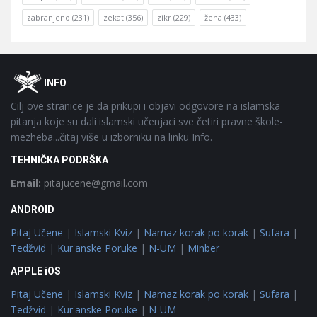
zabranjeno
(231)
zekat
(356)
zikr
(229)
žena
(433)
Footer
O
INFO
Cilj ove stranice je da prikupi i objavi odgovore na islamska
pitanja koje su dali islamski učenjaci sve četiri pravne škole-
mezheba...čitaj više u izborniku na linku Info.
TEHNIČKA PODRŠKA
Email:
pitajucene@gmail.com
ANDROID
Pitaj Učene
|
Islamski Kviz
|
Namaz korak po korak
|
Sufara
|
Tedžvid
|
Kur'anske Poruke
|
N-UM
|
Minber
APPLE iOS
Pitaj Učene
|
Islamski Kviz
|
Namaz korak po korak
|
Sufara
|
Tedžvid
|
Kur'anske Poruke
|
N-UM