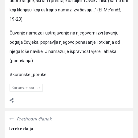
dobro stigne, škrtari i prestaje da dijeli. (Ovakvi nisu) samo oni
koji klanjaju, koji ustrajno namaz izvršavaju…” (El-Me'aridž,
19-23)
Čuvanje namaza i ustrajavanje na njegovom izvršavanju
odgaja čovjeka, popravlja njegovo ponašanje i otklanja od
njega loše navike. U namazu je ispravnost vjere i ahlaka
(ponašanja).
#kuranske_poruke
Kur'anske poruke
Prethodni članak
Izreke daija