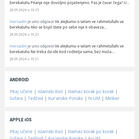
berekatuhu Pitanje nije dovoljno pojašenjeno. Pas je čuvar čega? U…
28.09.2024 u 19:25
mersadm
Ve alejkumu-s-selam ve rahmetullahi ve
je unio odgovor
berekatuhu Ako se bojiš štete po sebe nije ti obaveza…
28.09.2024 u 19:23
mersadm
Ve alejkumu-s-selam ve rahmetullahi ve
je unio odgovor
berekatuhu Ne treba da ide kod roditelja sama, bez muža.…
28.09.2024 u 19:21
ANDROID
Pitaj Učene
|
Islamski Kviz
|
Namaz korak po korak
|
Sufara
|
Tedžvid
|
Kur'anske Poruke
|
N-UM
|
Minber
APPLE iOS
Pitaj Učene
|
Islamski Kviz
|
Namaz korak po korak
|
Sufara
|
Tedžvid
|
Kur'anske Poruke
|
N-UM