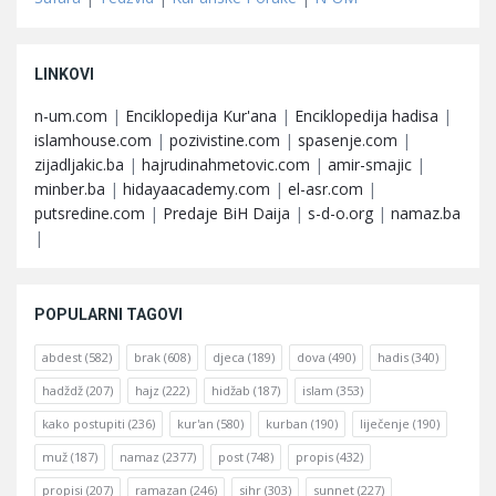
LINKOVI
n-um.com
|
Enciklopedija Kur'ana
|
Enciklopedija hadisa
|
islamhouse.com
|
pozivistine.com
|
spasenje.com
|
zijadljakic.ba
|
hajrudinahmetovic.com
|
amir-smajic
|
minber.ba
|
hidayaacademy.com
|
el-asr.com
|
putsredine.com
|
Predaje BiH Daija
|
s-d-o.org
|
namaz.ba
|
POPULARNI TAGOVI
abdest
(582)
brak
(608)
djeca
(189)
dova
(490)
hadis
(340)
hadždž
(207)
hajz
(222)
hidžab
(187)
islam
(353)
kako postupiti
(236)
kur'an
(580)
kurban
(190)
liječenje
(190)
muž
(187)
namaz
(2377)
post
(748)
propis
(432)
propisi
(207)
ramazan
(246)
sihr
(303)
sunnet
(227)