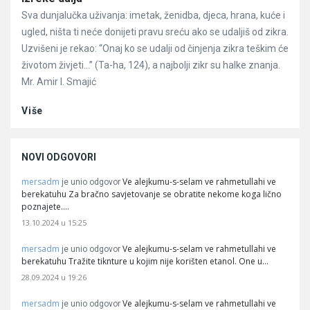
Sva dunjalučka uživanja: imetak, ženidba, djeca, hrana, kuće i
ugled, ništa ti neće donijeti pravu sreću ako se udaljiš od zikra.
Uzvišeni je rekao: “Onaj ko se udalji od činjenja zikra teškim će
životom živjeti…” (Ta-ha, 124), a najbolji zikr su halke znanja.
Mr. Amir I. Smajić
Više
NOVI ODGOVORI
mersadm
Ve alejkumu-s-selam ve rahmetullahi ve
je unio odgovor
berekatuhu Za bračno savjetovanje se obratite nekome koga lično
poznajete.…
13.10.2024 u 15:25
mersadm
Ve alejkumu-s-selam ve rahmetullahi ve
je unio odgovor
berekatuhu Tražite tiknture u kojim nije korišten etanol. One u…
28.09.2024 u 19:26
mersadm
Ve alejkumu-s-selam ve rahmetullahi ve
je unio odgovor