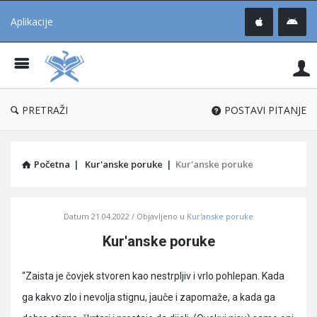
Aplikacije
Pit
Uč
®
PRETRAŽI
POSTAVI PITANJE
Početna
|
Kur'anske poruke
|
Kur'anske poruke
Pitaj
Datum
21.04.2022
Objavljeno u
Kur'anske poruke
Učene
Kur'anske poruke
®
Latest
“Zaista je čovjek stvoren kao nestrpljiv i vrlo pohlepan. Kada
Articles
ga kakvo zlo i nevolja stignu, jauče i zapomaže, a kada ga