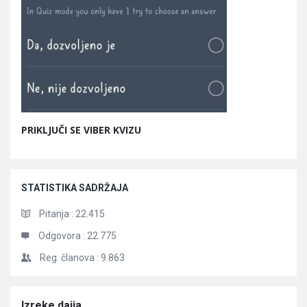
PRIKLJUČI SE VIBER KVIZU
STATISTIKA SADRŽAJA
Pitanja :
22.415
Odgovora :
22.775
Reg. članova :
9.863
Članci
Izreke daija