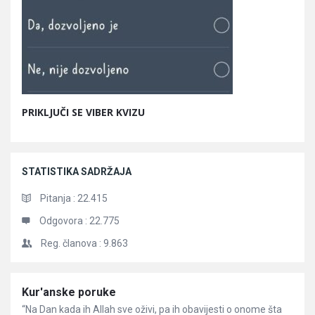
PRIKLJUČI SE VIBER KVIZU
STATISTIKA SADRŽAJA
Pitanja :
22.415
Odgovora :
22.775
Reg. članova :
9.863
Članci
Kur'anske poruke
“Na Dan kada ih Allah sve oživi, pa ih obavijesti o onome šta