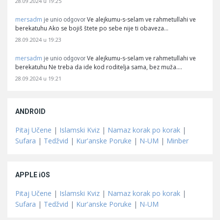
28.09.2024 u 19:25
mersadm
Ve alejkumu-s-selam ve rahmetullahi ve
je unio odgovor
berekatuhu Ako se bojiš štete po sebe nije ti obaveza…
28.09.2024 u 19:23
mersadm
Ve alejkumu-s-selam ve rahmetullahi ve
je unio odgovor
berekatuhu Ne treba da ide kod roditelja sama, bez muža.…
28.09.2024 u 19:21
ANDROID
Pitaj Učene
|
Islamski Kviz
|
Namaz korak po korak
|
Sufara
|
Tedžvid
|
Kur'anske Poruke
|
N-UM
|
Minber
APPLE iOS
Pitaj Učene
|
Islamski Kviz
|
Namaz korak po korak
|
Sufara
|
Tedžvid
|
Kur'anske Poruke
|
N-UM