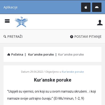
Aplikacije
Pit
Uč
®
PRETRAŽI
POSTAVI PITANJE
Početna
|
Kur'anske poruke
|
Kur'anske poruke
Pitaj
Datum
29.06.2022
Objavljeno u
Kur'anske poruke
Učene
Kur'anske poruke
®
Latest
”Uspjeli su vjernici, oni koji su u svom namazu skrušeni… i koji
Articles
namaze svoje ustrajno čuvaju.” (El-Mu'minun, 1-2, 9)