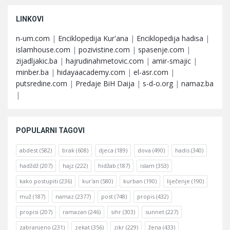
LINKOVI
n-um.com
|
Enciklopedija Kur'ana
|
Enciklopedija hadisa
|
islamhouse.com
|
pozivistine.com
|
spasenje.com
|
zijadljakic.ba
|
hajrudinahmetovic.com
|
amir-smajic
|
minber.ba
|
hidayaacademy.com
|
el-asr.com
|
putsredine.com
|
Predaje BiH Daija
|
s-d-o.org
|
namaz.ba
|
POPULARNI TAGOVI
abdest
(582)
brak
(608)
djeca
(189)
dova
(490)
hadis
(340)
hadždž
(207)
hajz
(222)
hidžab
(187)
islam
(353)
kako postupiti
(236)
kur'an
(580)
kurban
(190)
liječenje
(190)
muž
(187)
namaz
(2377)
post
(748)
propis
(432)
propisi
(207)
ramazan
(246)
sihr
(303)
sunnet
(227)
zabranjeno
(231)
zekat
(356)
zikr
(229)
žena
(433)