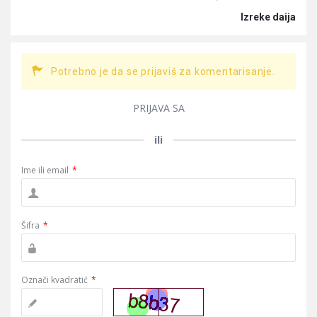
Izreke daija
Potrebno je da se prijaviš za komentarisanje.
PRIJAVA SA
ili
Ime ili email
*
Šifra
*
Označi kvadratić
*