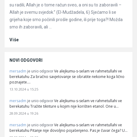
su radili; Allah je o tome račun sveo, a oni su to zaboravili –
Allah je svemu svjedok.” (El-Mudžadela, 6) Sjećamo li se
grijeha koje smo počinili prošle godine, ili prije toga?! Možda
smo ih zaboravili, ali ...
Više
NOVI ODGOVORI
mersadm
Ve alejkumu-s-selam ve rahmetullahi ve
je unio odgovor
berekatuhu Za bračno savjetovanje se obratite nekome koga lično
poznajete.…
13.10.2024 u 15:25
mersadm
Ve alejkumu-s-selam ve rahmetullahi ve
je unio odgovor
berekatuhu Tražite tiknture u kojim nije korišten etanol. One u…
28.09.2024 u 19:26
mersadm
Ve alejkumu-s-selam ve rahmetullahi ve
je unio odgovor
berekatuhu Pitanje nije dovoljno pojašenjeno. Pas je čuvar čega? U…