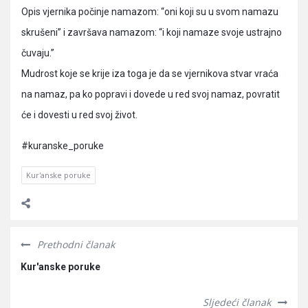
Opis vjernika počinje namazom: “oni koji su u svom namazu
skrušeni” i završava namazom: “i koji namaze svoje ustrajno
čuvaju.”
Mudrost koje se krije iza toga je da se vjernikova stvar vraća
na namaz, pa ko popravi i dovede u red svoj namaz, povratit
će i dovesti u red svoj život.
#kuranske_poruke
Kur'anske poruke
Prethodni članak
Kur'anske poruke
Sljedeći članak