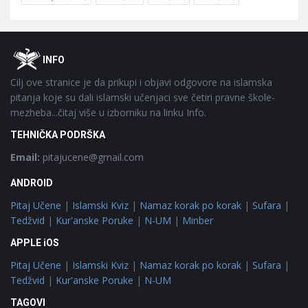
Footer
O
INFO
Cilj ove stranice je da prikupi i objavi odgovore na islamska
pitanja koje su dali islamski učenjaci sve četiri pravne škole-
mezheba...čitaj više u izborniku na linku Info.
TEHNIČKA PODRŠKA
Email:
pitajucene@gmail.com
ANDROID
Pitaj Učene
|
Islamski Kviz
|
Namaz korak po korak
|
Sufara
|
Tedžvid
|
Kur'anske Poruke
|
N-UM
|
Minber
APPLE iOS
Pitaj Učene
|
Islamski Kviz
|
Namaz korak po korak
|
Sufara
|
Tedžvid
|
Kur'anske Poruke
|
N-UM
TAGOVI