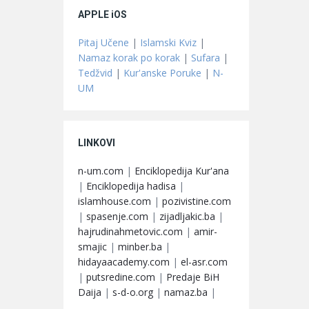
APPLE iOS
Pitaj Učene
|
Islamski Kviz
|
Namaz korak po korak
|
Sufara
|
Tedžvid
|
Kur'anske Poruke
|
N-
UM
LINKOVI
n-um.com
|
Enciklopedija Kur'ana
|
Enciklopedija hadisa
|
islamhouse.com
|
pozivistine.com
|
spasenje.com
|
zijadljakic.ba
|
hajrudinahmetovic.com
|
amir-
smajic
|
minber.ba
|
hidayaacademy.com
|
el-asr.com
|
putsredine.com
|
Predaje BiH
Daija
|
s-d-o.org
|
namaz.ba
|