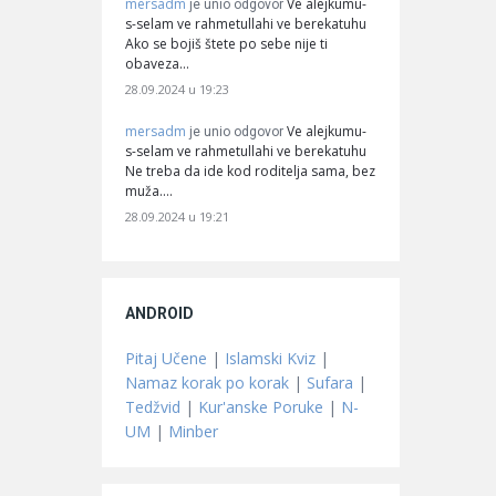
mersadm
Ve alejkumu-
je unio odgovor
s-selam ve rahmetullahi ve berekatuhu
Ako se bojiš štete po sebe nije ti
obaveza…
28.09.2024 u 19:23
mersadm
Ve alejkumu-
je unio odgovor
s-selam ve rahmetullahi ve berekatuhu
Ne treba da ide kod roditelja sama, bez
muža.…
28.09.2024 u 19:21
ANDROID
Pitaj Učene
|
Islamski Kviz
|
Namaz korak po korak
|
Sufara
|
Tedžvid
|
Kur'anske Poruke
|
N-
UM
|
Minber