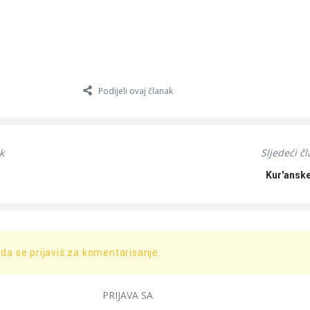
Podijeli ovaj članak
k
Sljedeći č
Kur'ansk
 da se prijaviš za komentarisanje.
PRIJAVA SA