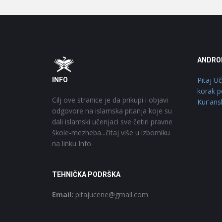
Footer
O
ANDRO
Pitaj U
INFO
korak p
Cilj ove stranice je da prikupi i objavi
Kur'ans
odgovore na islamska pitanja koje su
dali islamski učenjaci sve četiri pravne
škole-mezheba...čitaj više u izborniku
na linku Info.
TEHNIČKA PODRŠKA
Email:
pitajucene@gmail.com