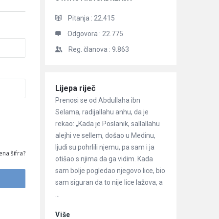
Pitanja :
22.415
Odgovora :
22.775
Reg. članova :
9.863
Članci
Lijepa riječ
Prenosi se od Abdullaha ibn
Selama, radijallahu anhu, da je
rekao: „Kada je Poslanik, sallallahu
alejhi ve sellem, došao u Medinu,
ljudi su pohrlili njemu, pa sam i ja
ena šifra?
otišao s njima da ga vidim. Kada
sam bolje pogledao njegovo lice, bio
sam siguran da to nije lice lažova, a
...
Više