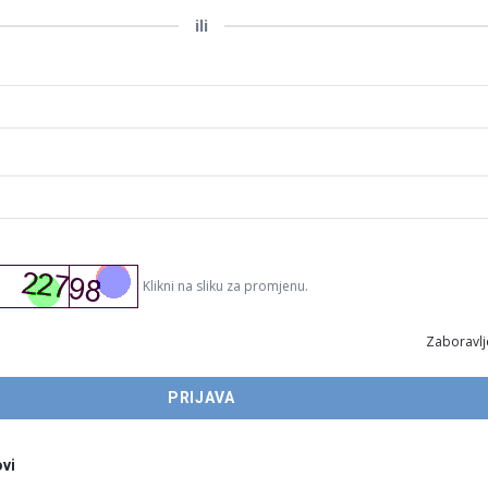
ili
Klikni na sliku za promjenu.
Zaboravlj
vi