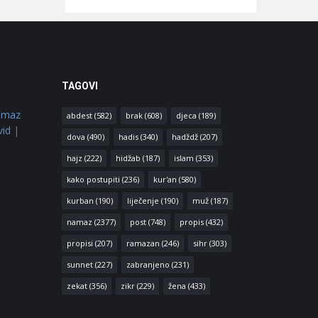
TAGOVI
amaz
abdest
(582)
brak
(608)
djeca
(189)
vid
|
dova
(490)
hadis
(340)
hadždž
(207)
hajz
(222)
hidžab
(187)
islam
(353)
kako postupiti
(236)
kur'an
(580)
kurban
(190)
liječenje
(190)
muž
(187)
namaz
(2377)
post
(748)
propis
(432)
propisi
(207)
ramazan
(246)
sihr
(303)
sunnet
(227)
zabranjeno
(231)
zekat
(356)
zikr
(229)
žena
(433)