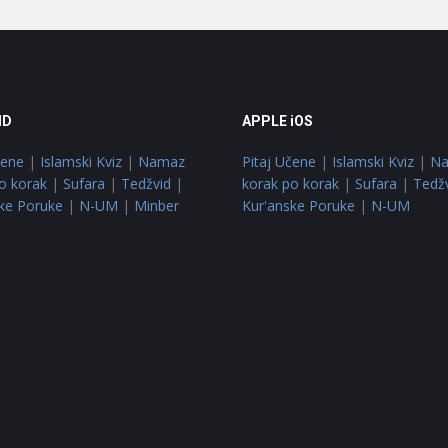
ID
APPLE iOS
čene
|
Islamski Kviz
|
Namaz
Pitaj Učene
|
Islamski Kviz
|
N
o korak
|
Sufara
|
Tedžvid
|
korak po korak
|
Sufara
|
Tedž
ke Poruke
|
N-UM
|
Minber
Kur'anske Poruke
|
N-UM