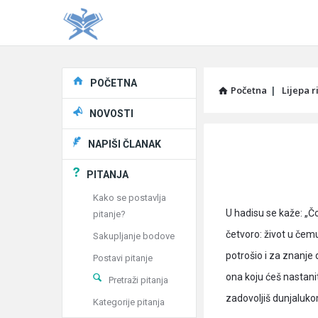
Explore
POČETNA
Početna
|
Lijepa r
NOVOSTI
Pitaj
NAPIŠI ČLANAK
Učene
PITANJA
®
Kako se postavlja
U hadisu se kaže: „Č
pitanje?
Latest
četvoro: život u čem
Sakupljanje bodove
Articles
potrošio i za znanje 
Postavi pitanje
ona koju ćeš nastanit
Pretraži pitanja
zadovoljiš dunjaluko
Kategorije pitanja