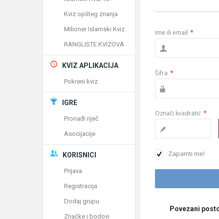
Kviz opšteg znanja
Milioner Islamski Kviz
Ime ili email
*
RANGLISTE KVIZOVA
KVIZ APLIKACIJA
Šifra
*
Pokreni kviz
IGRE
Označi kvadratić
*
Pronađi riječ
Asocijacije
Zapamti me!
KORISNICI
Prijava
Registracija
Dodaj grupu
Povezani posto
Značke i bodovi