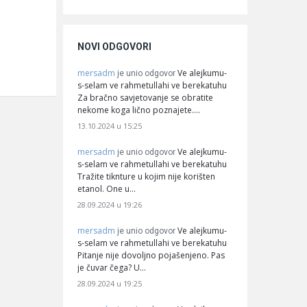
NOVI ODGOVORI
mersadm
Ve alejkumu-
je unio odgovor
s-selam ve rahmetullahi ve berekatuhu
Za bračno savjetovanje se obratite
nekome koga lično poznajete.…
13.10.2024 u 15:25
mersadm
Ve alejkumu-
je unio odgovor
s-selam ve rahmetullahi ve berekatuhu
Tražite tiknture u kojim nije korišten
etanol. One u…
28.09.2024 u 19:26
mersadm
Ve alejkumu-
je unio odgovor
s-selam ve rahmetullahi ve berekatuhu
Pitanje nije dovoljno pojašenjeno. Pas
je čuvar čega? U…
28.09.2024 u 19:25