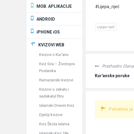
MOB. APLIKACIJE
#Lijepa_riječ
ANDROID
Lijepa riječ
iPHONE iOS
KVIZOVI WEB
Kvizovi o Kur'anu
Kviz Sira – Životopis
Prethodni člana
Poslanika
Kur'anske poruke
Ramazanski kvizovi
Kvizovi o zekatu i
sadekatul fitru
Islamski Dnevni Kviz
Potrebno je
Dječiji kvizovi
Kviz Škola Islama
Islamski Kviz 18+