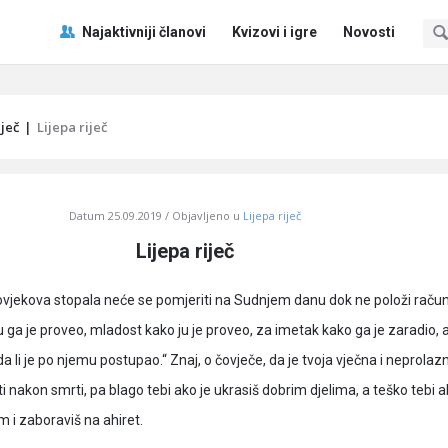
Pitaj
Pitaj
Najaktivniji članovi
Kvizovi i igre
Novosti
Učene
Učene
®
®
Navigacija
iječ
|
Lijepa riječ
Datum
25.09.2019
Objavljeno u
Lijepa riječ
Lijepa riječ
ovjekova stopala neće se pomjeriti na Sudnjem danu dok ne položi raču
u ga je proveo, mladost kako ju je proveo, za imetak kako ga je zaradio, 
da li je po njemu postupao.“ Znaj, o čovječe, da je tvoja vječna i neprola
i nakon smrti, pa blago tebi ako je ukrasiš dobrim djelima, a teško tebi 
m i zaboraviš na ahiret.