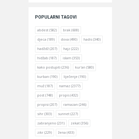
POPULARNI TAGOVI
abdest
(582)
brak
(608)
djeca
(189)
dova
(490)
hadis
(340)
hadždž
(207)
hajz
(222)
hidžab
(187)
islam
(353)
kako postupiti
(236)
kur'an
(580)
kurban
(190)
liječenje
(190)
muž
(187)
namaz
(2377)
post
(748)
propis
(432)
propisi
(207)
ramazan
(246)
sihr
(303)
sunnet
(227)
zabranjeno
(231)
zekat
(356)
zikr
(229)
žena
(433)