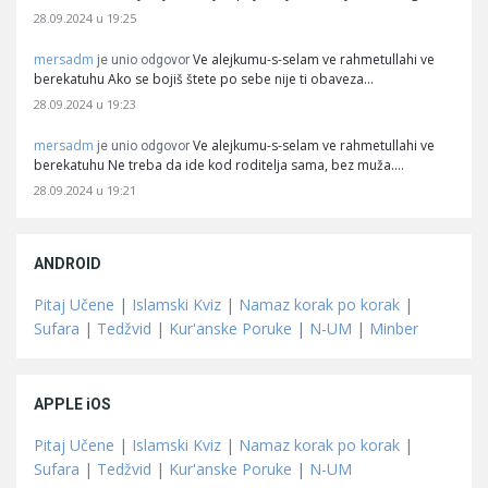
28.09.2024 u 19:25
mersadm
Ve alejkumu-s-selam ve rahmetullahi ve
je unio odgovor
berekatuhu Ako se bojiš štete po sebe nije ti obaveza…
28.09.2024 u 19:23
mersadm
Ve alejkumu-s-selam ve rahmetullahi ve
je unio odgovor
berekatuhu Ne treba da ide kod roditelja sama, bez muža.…
28.09.2024 u 19:21
ANDROID
Pitaj Učene
|
Islamski Kviz
|
Namaz korak po korak
|
Sufara
|
Tedžvid
|
Kur'anske Poruke
|
N-UM
|
Minber
APPLE iOS
Pitaj Učene
|
Islamski Kviz
|
Namaz korak po korak
|
Sufara
|
Tedžvid
|
Kur'anske Poruke
|
N-UM