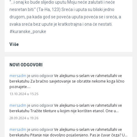
“…i onaj ko bude slijedio uputu Moju neće zalutati i neće
nesretan biti.” (Ta-Ha, 123) Sreća i uputa su bliski jedno
drugom, pa kada god se poveća uputa poveća se i sreća, a
svaka sreća bez upute je kratkotrajna i ona će nestati.
#kuranske_poruke
Više
NOVI ODGOVORI
mersadm
Ve alejkumu-s-selam ve rahmetullahi ve
je unio odgovor
berekatuhu Za bračno savjetovanje se obratite nekome koga lično
poznajete.…
13.10.2024 u 15:25
mersadm
Ve alejkumu-s-selam ve rahmetullahi ve
je unio odgovor
berekatuhu Tražite tiknture u kojim nije korišten etanol. One u…
28.09.2024 u 19:26
mersadm
Ve alejkumu-s-selam ve rahmetullahi ve
je unio odgovor
berekatuhu Pitanje nije dovoljno pojašenjeno. Pas je čuvar čega? U…