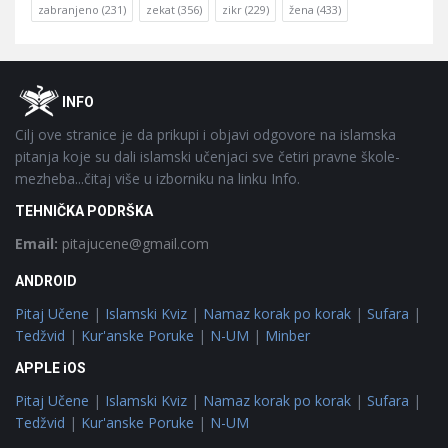
zabranjeno
(231)
zekat
(356)
zikr
(229)
žena
(433)
Footer
O
INFO
Cilj ove stranice je da prikupi i objavi odgovore na islamska
pitanja koje su dali islamski učenjaci sve četiri pravne škole-
mezheba...čitaj više u izborniku na linku Info.
TEHNIČKA PODRŠKA
Email:
pitajucene@gmail.com
ANDROID
Pitaj Učene
|
Islamski Kviz
|
Namaz korak po korak
|
Sufara
|
Tedžvid
|
Kur'anske Poruke
|
N-UM
|
Minber
APPLE iOS
Pitaj Učene
|
Islamski Kviz
|
Namaz korak po korak
|
Sufara
|
Tedžvid
|
Kur'anske Poruke
|
N-UM