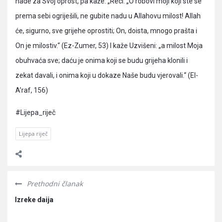
nade za Svoj oprost, pa kaže: „Reci: „O robovi moji koji ste se
prema sebi ogriješili, ne gubite nadu u Allahovu milost! Allah
će, sigurno, sve grijehe oprostiti; On, doista, mnogo prašta i
On je milostiv.“ (Ez-Zumer, 53) I kaže Uzvišeni: „a milost Moja
obuhvaća sve; daću je onima koji se budu grijeha klonili i
zekat davali, i onima koji u dokaze Naše budu vjerovali.“ (El-
A’raf, 156)
#Lijepa_riječ
Lijepa riječ
Prethodni članak
Izreke daija