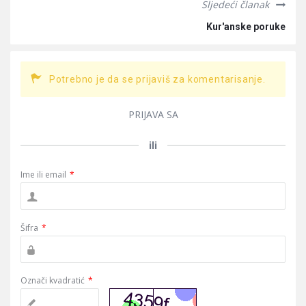
Sljedeći članak
Kur'anske poruke
Potrebno je da se prijaviš za komentarisanje.
PRIJAVA SA
ili
Ime ili email
*
Šifra
*
Označi kvadratić
*