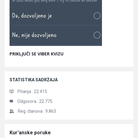
PRIKLJUČI SE VIBER KVIZU
STATISTIKA SADRŽAJA
Pitanja :
22.415
Odgovora :
22.775
Reg. članova :
9.863
Članci
Kur'anske poruke