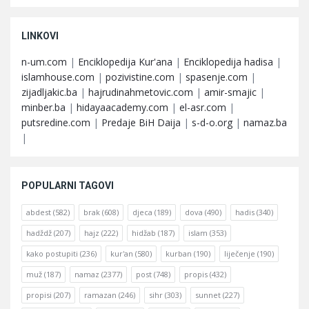
LINKOVI
n-um.com
|
Enciklopedija Kur'ana
|
Enciklopedija hadisa
|
islamhouse.com
|
pozivistine.com
|
spasenje.com
|
zijadljakic.ba
|
hajrudinahmetovic.com
|
amir-smajic
|
minber.ba
|
hidayaacademy.com
|
el-asr.com
|
putsredine.com
|
Predaje BiH Daija
|
s-d-o.org
|
namaz.ba
|
POPULARNI TAGOVI
abdest
(582)
brak
(608)
djeca
(189)
dova
(490)
hadis
(340)
hadždž
(207)
hajz
(222)
hidžab
(187)
islam
(353)
kako postupiti
(236)
kur'an
(580)
kurban
(190)
liječenje
(190)
muž
(187)
namaz
(2377)
post
(748)
propis
(432)
propisi
(207)
ramazan
(246)
sihr
(303)
sunnet
(227)