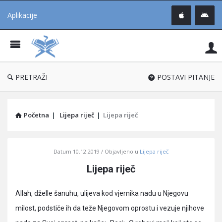
Aplikacije
Pit
Uč
®
PRETRAŽI
POSTAVI PITANJE
Početna
|
Lijepa riječ
|
Lijepa riječ
Pitaj
Datum
10.12.2019
Objavljeno u
Lijepa riječ
Učene
Lijepa riječ
®
Latest
Allah, dželle šanuhu, ulijeva kod vjernika nadu u Njegovu
Articles
milost, podstiče ih da teže Njegovom oprostu i vezuje njihove