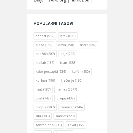
POPULARNI TAGOVI
abdest
(582)
brak
(608)
djeca
(189)
dova
(490)
hadis
(340)
hadždž
(207)
hajz
(222)
hidžab
(187)
islam
(353)
kako postupiti
(236)
kur'an
(580)
kurban
(190)
liječenje
(190)
muž
(187)
namaz
(2377)
post
(748)
propis
(432)
propisi
(207)
ramazan
(246)
sihr
(303)
sunnet
(227)
zabranjeno
(231)
zekat
(356)