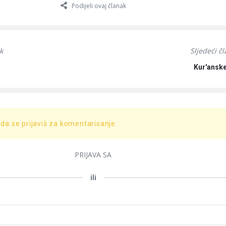
Podijeli ovaj članak
k
Sljedeći č
Kur'ansk
 da se prijaviš za komentarisanje.
PRIJAVA SA
ili