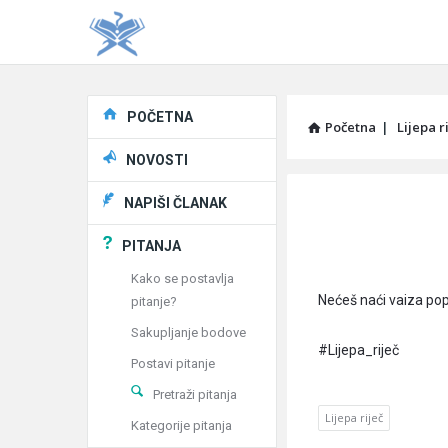
Explore
POČETNA
Početna
|
Lijepa r
NOVOSTI
Pitaj
NAPIŠI ČLANAK
Učene
PITANJA
®
Kako se postavlja
Nećeš naći vaiza pop
pitanje?
Latest
Sakupljanje bodove
Articles
#Lijepa_riječ
Postavi pitanje
Pretraži pitanja
Lijepa riječ
Kategorije pitanja