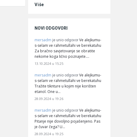
Više
NOVI ODGOVORI
mersadm
Ve alejkumu-
je unio odgovor
s-selam ve rahmetullahi ve berekatuhu
Za bračno savjetovanje se obratite
nekome koga lično poznajete.…
13.10.2024 u 15:25
mersadm
Ve alejkumu-
je unio odgovor
s-selam ve rahmetullahi ve berekatuhu
Tražite tiknture u kojim nije korišten
etanol. One u…
28.09.2024 u 19:26
mersadm
Ve alejkumu-
je unio odgovor
s-selam ve rahmetullahi ve berekatuhu
Pitanje nije dovoljno pojašenjeno. Pas
je čuvar čega? U…
28.09.2024 u 19:25