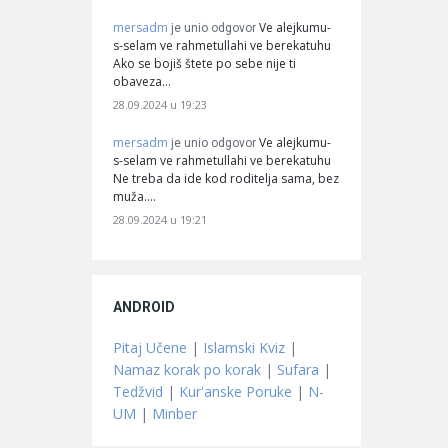
mersadm
Ve alejkumu-
je unio odgovor
s-selam ve rahmetullahi ve berekatuhu
Ako se bojiš štete po sebe nije ti
obaveza…
28.09.2024 u 19:23
mersadm
Ve alejkumu-
je unio odgovor
s-selam ve rahmetullahi ve berekatuhu
Ne treba da ide kod roditelja sama, bez
muža.…
28.09.2024 u 19:21
ANDROID
Pitaj Učene
|
Islamski Kviz
|
Namaz korak po korak
|
Sufara
|
Tedžvid
|
Kur'anske Poruke
|
N-
UM
|
Minber