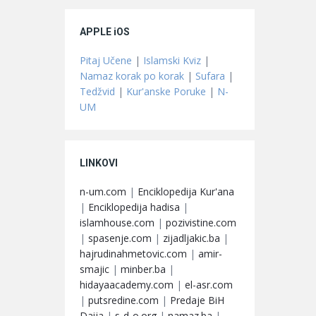
APPLE iOS
Pitaj Učene
|
Islamski Kviz
|
Namaz korak po korak
|
Sufara
|
Tedžvid
|
Kur'anske Poruke
|
N-
UM
LINKOVI
n-um.com
|
Enciklopedija Kur'ana
|
Enciklopedija hadisa
|
islamhouse.com
|
pozivistine.com
|
spasenje.com
|
zijadljakic.ba
|
hajrudinahmetovic.com
|
amir-
smajic
|
minber.ba
|
hidayaacademy.com
|
el-asr.com
|
putsredine.com
|
Predaje BiH
Daija
|
s-d-o.org
|
namaz.ba
|