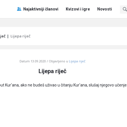
Pitaj
Pitaj
Najaktivniji članovi
Kvizovi i igre
Novosti
Učene
Učene
®
®
Navigacija
iječ
|
Lijepa riječ
Datum
13.09.2020
Objavljeno u
Lijepa riječ
Lijepa riječ
ut Kur'ana, ako ne budeš uživao u čitanju Kur'ana, slušaj njegovo učenje