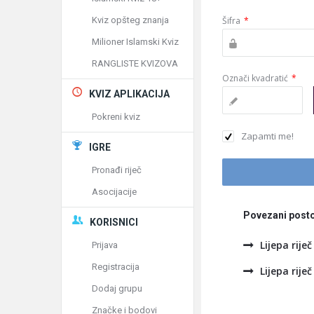
Kviz opšteg znanja
Šifra
*
Milioner Islamski Kviz
RANGLISTE KVIZOVA
Označi kvadratić
*
KVIZ APLIKACIJA
Pokreni kviz
Zapamti me!
IGRE
Pronađi riječ
Asocijacije
Povezani posto
KORISNICI
Lijepa riječ
Prijava
Registracija
Lijepa riječ
Dodaj grupu
Značke i bodovi