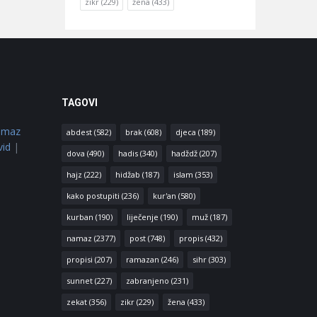
zikr
(229)
žena
(433)
TAGOVI
amaz
abdest
(582)
brak
(608)
djeca
(189)
vid
|
dova
(490)
hadis
(340)
hadždž
(207)
hajz
(222)
hidžab
(187)
islam
(353)
kako postupiti
(236)
kur'an
(580)
kurban
(190)
liječenje
(190)
muž
(187)
namaz
(2377)
post
(748)
propis
(432)
propisi
(207)
ramazan
(246)
sihr
(303)
sunnet
(227)
zabranjeno
(231)
zekat
(356)
zikr
(229)
žena
(433)