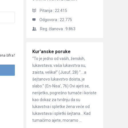
Pitanja :
22.415
Odgovora :
22.775
Reg. članova :
9.863
Članci
Kur'anske poruke
ena šifra?
“To je jedno od vaših, ženskih,
lukavstava; vaša lukavstva su,
zaista, velika!” (Jusuf, 28) “….a
šejtanovo lukavstvo doista, je
slabo.” (En-Nisa’, 76) Ovi ajeti se,
nerijetko, pogrešno tumače i koriste
kao dokaz za tvrdnju da su
lukavstva i spletke žena veće od
lukavstava i spletki šejtana… Kad
tumačimo ajete, moramo ...