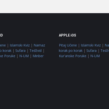
ID
APPLE iOS
čene
|
Islamski Kviz
|
Namaz
Pitaj Učene
|
Islamski Kviz
|
N
o korak
|
Sufara
|
Tedžvid
|
korak po korak
|
Sufara
|
Tedž
ke Poruke
|
N-UM
|
Minber
Kur'anske Poruke
|
N-UM