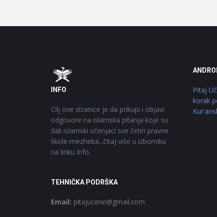
Footer
O
ANDRO
Pitaj U
INFO
korak p
Cilj ove stranice je da prikupi i objavi
Kur'ans
odgovore na islamska pitanja koje su
dali islamski učenjaci sve četiri pravne
škole-mezheba...čitaj više u izborniku
na linku Info.
TEHNIČKA PODRŠKA
Email:
pitajucene@gmail.com