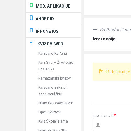
MOB. APLIKACIJE
ANDROID
Prethodni člana
iPHONE iOS
Izreke daija
KVIZOVI WEB
Kvizovi o Kur'anu
Kviz Sira – Životopis
Poslanika
Potrebno je
Ramazanski kvizovi
Kvizovi o zekatu i
sadekatul fitru
Islamski Dnevni Kviz
Dječiji kvizovi
Ime ili email
*
Kviz Škola Islama
Islamski Kviz 18+