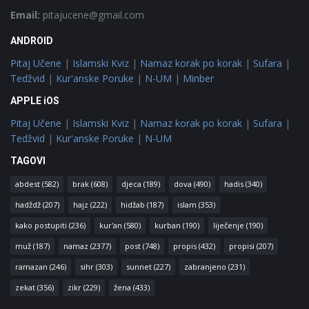
Email:
pitajucene@gmail.com
ANDROID
Pitaj Učene
|
Islamski Kviz
|
Namaz korak po korak
|
Sufara
|
Tedžvid
|
Kur'anske Poruke
|
N-UM
|
Minber
APPLE iOS
Pitaj Učene
|
Islamski Kviz
|
Namaz korak po korak
|
Sufara
|
Tedžvid
|
Kur'anske Poruke
|
N-UM
TAGOVI
abdest
(582)
brak
(608)
djeca
(189)
dova
(490)
hadis
(340)
hadždž
(207)
hajz
(222)
hidžab
(187)
islam
(353)
kako postupiti
(236)
kur'an
(580)
kurban
(190)
liječenje
(190)
muž
(187)
namaz
(2377)
post
(748)
propis
(432)
propisi
(207)
ramazan
(246)
sihr
(303)
sunnet
(227)
zabranjeno
(231)
zekat
(356)
zikr
(229)
žena
(433)