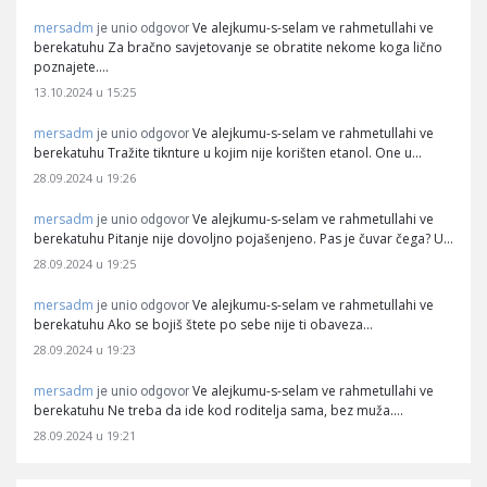
mersadm
Ve alejkumu-s-selam ve rahmetullahi ve
je unio odgovor
berekatuhu Za bračno savjetovanje se obratite nekome koga lično
poznajete.…
13.10.2024 u 15:25
mersadm
Ve alejkumu-s-selam ve rahmetullahi ve
je unio odgovor
berekatuhu Tražite tiknture u kojim nije korišten etanol. One u…
28.09.2024 u 19:26
mersadm
Ve alejkumu-s-selam ve rahmetullahi ve
je unio odgovor
berekatuhu Pitanje nije dovoljno pojašenjeno. Pas je čuvar čega? U…
28.09.2024 u 19:25
mersadm
Ve alejkumu-s-selam ve rahmetullahi ve
je unio odgovor
berekatuhu Ako se bojiš štete po sebe nije ti obaveza…
28.09.2024 u 19:23
mersadm
Ve alejkumu-s-selam ve rahmetullahi ve
je unio odgovor
berekatuhu Ne treba da ide kod roditelja sama, bez muža.…
28.09.2024 u 19:21