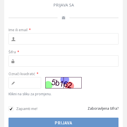
PRIJAVA SA
ili
Ime ili email
*
Šifra
*
Označi kvadratić
*
Klikni na sliku za promjenu.
Zapamti me!
Zaboravljena šifra?