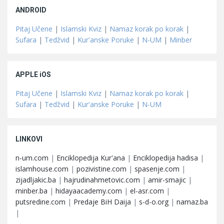
ANDROID
Pitaj Učene
|
Islamski Kviz
|
Namaz korak po korak
|
Sufara
|
Tedžvid
|
Kur'anske Poruke
|
N-UM
|
Minber
APPLE iOS
Pitaj Učene
|
Islamski Kviz
|
Namaz korak po korak
|
Sufara
|
Tedžvid
|
Kur'anske Poruke
|
N-UM
LINKOVI
n-um.com
|
Enciklopedija Kur'ana
|
Enciklopedija hadisa
|
islamhouse.com
|
pozivistine.com
|
spasenje.com
|
zijadljakic.ba
|
hajrudinahmetovic.com
|
amir-smajic
|
minber.ba
|
hidayaacademy.com
|
el-asr.com
|
putsredine.com
|
Predaje BiH Daija
|
s-d-o.org
|
namaz.ba
|