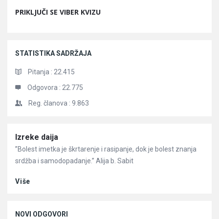
PRIKLJUČI SE VIBER KVIZU
STATISTIKA SADRŽAJA
Pitanja :
22.415
Odgovora :
22.775
Reg. članova :
9.863
Članci
Izreke daija
”Bolest imetka je škrtarenje i rasipanje, dok je bolest znanja
srdžba i samodopadanje.” Alija b. Sabit
Više
NOVI ODGOVORI