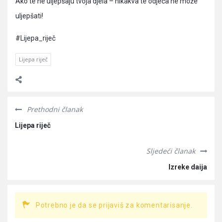
Ako te ne uljepšaju tvoja djela – nikakva te odjeća ne može
uljepšati!
#Lijepa_riječ
Lijepa riječ
Prethodni članak
Lijepa riječ
Sljedeći članak
Izreke daija
Potrebno je da se prijaviš za komentarisanje.