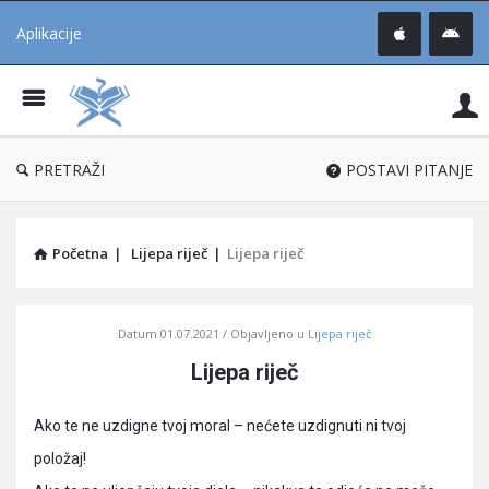
Aplikacije
Pit
Uč
®
PRETRAŽI
POSTAVI PITANJE
Početna
|
Lijepa riječ
|
Lijepa riječ
Pitaj
Datum
01.07.2021
Objavljeno u
Lijepa riječ
Učene
Lijepa riječ
®
Latest
Ako te ne uzdigne tvoj moral – nećete uzdignuti ni tvoj
Articles
položaj!