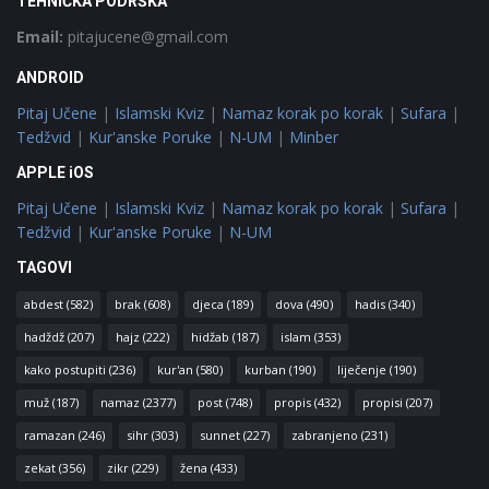
TEHNIČKA PODRŠKA
Email:
pitajucene@gmail.com
ANDROID
Pitaj Učene
|
Islamski Kviz
|
Namaz korak po korak
|
Sufara
|
Tedžvid
|
Kur'anske Poruke
|
N-UM
|
Minber
APPLE iOS
Pitaj Učene
|
Islamski Kviz
|
Namaz korak po korak
|
Sufara
|
Tedžvid
|
Kur'anske Poruke
|
N-UM
TAGOVI
abdest
(582)
brak
(608)
djeca
(189)
dova
(490)
hadis
(340)
hadždž
(207)
hajz
(222)
hidžab
(187)
islam
(353)
kako postupiti
(236)
kur'an
(580)
kurban
(190)
liječenje
(190)
muž
(187)
namaz
(2377)
post
(748)
propis
(432)
propisi
(207)
ramazan
(246)
sihr
(303)
sunnet
(227)
zabranjeno
(231)
zekat
(356)
zikr
(229)
žena
(433)