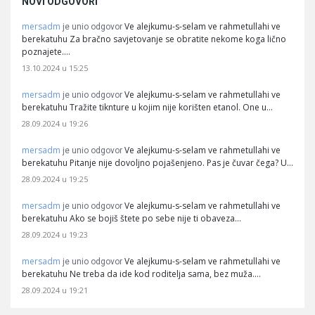
NOVI ODGOVORI
mersadm
Ve alejkumu-s-selam ve rahmetullahi ve
je unio odgovor
berekatuhu Za bračno savjetovanje se obratite nekome koga lično
poznajete.…
13.10.2024 u 15:25
mersadm
Ve alejkumu-s-selam ve rahmetullahi ve
je unio odgovor
berekatuhu Tražite tiknture u kojim nije korišten etanol. One u…
28.09.2024 u 19:26
mersadm
Ve alejkumu-s-selam ve rahmetullahi ve
je unio odgovor
berekatuhu Pitanje nije dovoljno pojašenjeno. Pas je čuvar čega? U…
28.09.2024 u 19:25
mersadm
Ve alejkumu-s-selam ve rahmetullahi ve
je unio odgovor
berekatuhu Ako se bojiš štete po sebe nije ti obaveza…
28.09.2024 u 19:23
mersadm
Ve alejkumu-s-selam ve rahmetullahi ve
je unio odgovor
berekatuhu Ne treba da ide kod roditelja sama, bez muža.…
28.09.2024 u 19:21