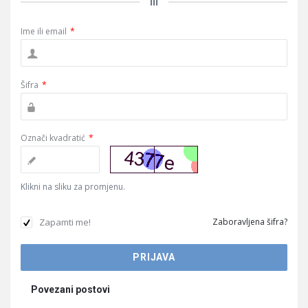
ili
Ime ili email
*
Šifra
*
Označi kvadratić
*
Klikni na sliku za promjenu.
Zapamti me!
Zaboravljena šifra?
Povezani postovi