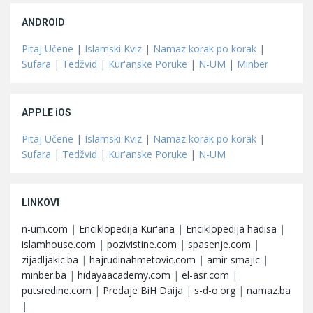
ANDROID
Pitaj Učene
|
Islamski Kviz
|
Namaz korak po korak
|
Sufara
|
Tedžvid
|
Kur'anske Poruke
|
N-UM
|
Minber
APPLE iOS
Pitaj Učene
|
Islamski Kviz
|
Namaz korak po korak
|
Sufara
|
Tedžvid
|
Kur'anske Poruke
|
N-UM
LINKOVI
n-um.com
|
Enciklopedija Kur'ana
|
Enciklopedija hadisa
|
islamhouse.com
|
pozivistine.com
|
spasenje.com
|
zijadljakic.ba
|
hajrudinahmetovic.com
|
amir-smajic
|
minber.ba
|
hidayaacademy.com
|
el-asr.com
|
putsredine.com
|
Predaje BiH Daija
|
s-d-o.org
|
namaz.ba
|