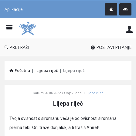
Aplikacije
Pit
Uč
®
PRETRAŽI
POSTAVI PITANJE
Početna
|
Lijepa riječ
|
Lijepa riječ
Pitaj
Datum
20.06.2022
Objavljeno u
Lijepa riječ
Učene
Lijepa riječ
®
Latest
Tvoja ovisnost o siromahu veća je od ovisnosti siromaha
Articles
prema tebi. Oni traže dunjaluk, a ti tražiš Ahiret!