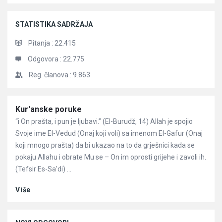
STATISTIKA SADRŽAJA
Pitanja :
22.415
Odgovora :
22.775
Reg. članova :
9.863
Članci
Kur'anske poruke
“i On prašta, i pun je ljubavi.” (El-Burudž, 14) Allah je spojio
Svoje ime El-Vedud (Onaj koji voli) sa imenom El-Gafur (Onaj
koji mnogo prašta) da bi ukazao na to da grješnici kada se
pokaju Allahu i obrate Mu se – On im oprosti grijehe i zavoli ih.
(Tefsir Es-Sa'di) ...
Više