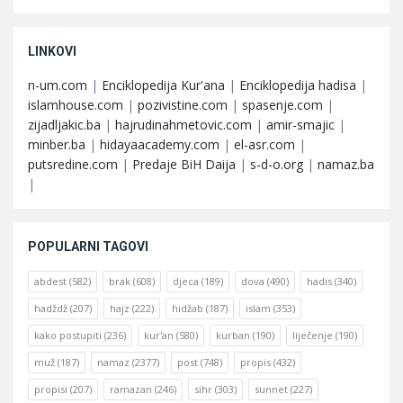
LINKOVI
n-um.com
|
Enciklopedija Kur'ana
|
Enciklopedija hadisa
|
islamhouse.com
|
pozivistine.com
|
spasenje.com
|
zijadljakic.ba
|
hajrudinahmetovic.com
|
amir-smajic
|
minber.ba
|
hidayaacademy.com
|
el-asr.com
|
putsredine.com
|
Predaje BiH Daija
|
s-d-o.org
|
namaz.ba
|
POPULARNI TAGOVI
abdest
(582)
brak
(608)
djeca
(189)
dova
(490)
hadis
(340)
hadždž
(207)
hajz
(222)
hidžab
(187)
islam
(353)
kako postupiti
(236)
kur'an
(580)
kurban
(190)
liječenje
(190)
muž
(187)
namaz
(2377)
post
(748)
propis
(432)
propisi
(207)
ramazan
(246)
sihr
(303)
sunnet
(227)