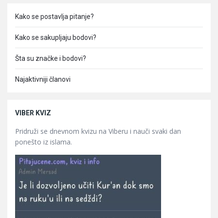
Kako se postavlja pitanje?
Kako se sakupljaju bodovi?
Šta su značke i bodovi?
Najaktivniji članovi
VIBER KVIZ
Pridruži se dnevnom kvizu na Viberu i nauči svaki dan
ponešto iz islama.