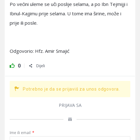
Po većini uleme se uči poslije selama, a po Ibn Tejmijji i
Ibnul-Kajjimu prije selama. U tome ima širine, može i
prije ili posle.
Odgovorio: Hfz. Amir Smajić
0
Dijeli
Potrebno je da se prijaviš za unos odgovora.
PRIJAVA SA
ili
Ime ili email
*