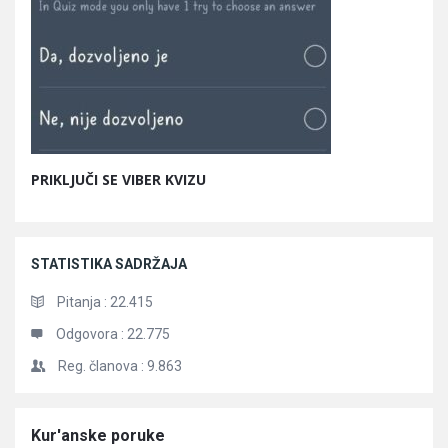
PRIKLJUČI SE VIBER KVIZU
STATISTIKA SADRŽAJA
Pitanja :
22.415
Odgovora :
22.775
Reg. članova :
9.863
Članci
Kur'anske poruke