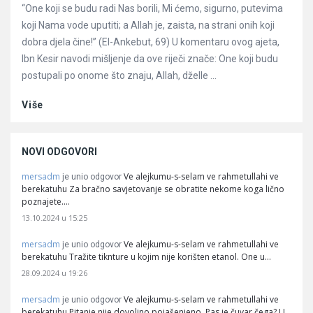
“One koji se budu radi Nas borili, Mi ćemo, sigurno, putevima
koji Nama vode uputiti; a Allah je, zaista, na strani onih koji
dobra djela čine!” (El-Ankebut, 69) U komentaru ovog ajeta,
Ibn Kesir navodi mišljenje da ove riječi znače: One koji budu
postupali po onome što znaju, Allah, dželle ...
Više
NOVI ODGOVORI
mersadm
Ve alejkumu-s-selam ve rahmetullahi ve
je unio odgovor
berekatuhu Za bračno savjetovanje se obratite nekome koga lično
poznajete.…
13.10.2024 u 15:25
mersadm
Ve alejkumu-s-selam ve rahmetullahi ve
je unio odgovor
berekatuhu Tražite tiknture u kojim nije korišten etanol. One u…
28.09.2024 u 19:26
mersadm
Ve alejkumu-s-selam ve rahmetullahi ve
je unio odgovor
berekatuhu Pitanje nije dovoljno pojašenjeno. Pas je čuvar čega? U…