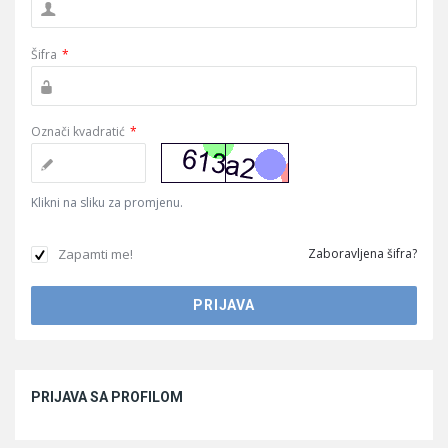
Šifra
*
Označi kvadratić
*
Klikni na sliku za promjenu.
Zapamti me!
Zaboravljena šifra?
Sidebar
PRIJAVA SA PROFILOM