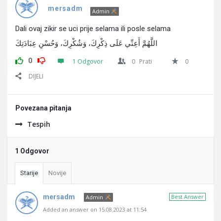
Pitanja
mersadm
Admin
Dali ovaj zikir se uci prije selama ili posle selama
اللَّهُمَّ أَعِنِّي عَلَى ذِكْرِكَ، وَشُكْرِكَ، وَحُسْنِ عِبَادَتِكَ
0
1 Odgovor
0
Prati
0
DIJELI
Povezana pitanja
Tespih
1 Odgovor
Starije
Novije
mersadm
Best Answer
Admin
Added an answer on 15.08.2023 at 11:54