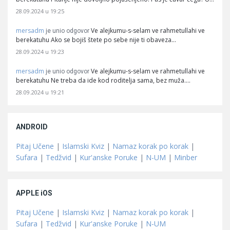
28.09.2024 u 19:25
mersadm
Ve alejkumu-s-selam ve rahmetullahi ve
je unio odgovor
berekatuhu Ako se bojiš štete po sebe nije ti obaveza…
28.09.2024 u 19:23
mersadm
Ve alejkumu-s-selam ve rahmetullahi ve
je unio odgovor
berekatuhu Ne treba da ide kod roditelja sama, bez muža.…
28.09.2024 u 19:21
ANDROID
Pitaj Učene
|
Islamski Kviz
|
Namaz korak po korak
|
Sufara
|
Tedžvid
|
Kur'anske Poruke
|
N-UM
|
Minber
APPLE iOS
Pitaj Učene
|
Islamski Kviz
|
Namaz korak po korak
|
Sufara
|
Tedžvid
|
Kur'anske Poruke
|
N-UM