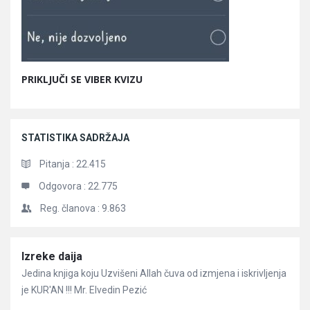
PRIKLJUČI SE VIBER KVIZU
STATISTIKA SADRŽAJA
Pitanja :
22.415
Odgovora :
22.775
Reg. članova :
9.863
Članci
Izreke daija
Jedina knjiga koju Uzvišeni Allah čuva od izmjena i iskrivljenja
je KUR'AN !!! Mr. Elvedin Pezić