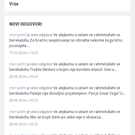
Više
NOVI ODGOVORI
mersadm
Ve alejkumu-s-selam ve rahmetullahi ve
je unio odgovor
berekatuhu Za bračno savjetovanje se obratite nekome koga lično
poznajete.…
13.10.2024 u 15:25
mersadm
Ve alejkumu-s-selam ve rahmetullahi ve
je unio odgovor
berekatuhu Tražite tiknture u kojim nije korišten etanol. One u…
28.09.2024 u 19:26
mersadm
Ve alejkumu-s-selam ve rahmetullahi ve
je unio odgovor
berekatuhu Pitanje nije dovoljno pojašenjeno. Pas je čuvar čega? U…
28.09.2024 u 19:25
mersadm
Ve alejkumu-s-selam ve rahmetullahi ve
je unio odgovor
berekatuhu Ako se bojiš štete po sebe nije ti obaveza…
28.09.2024 u 19:23