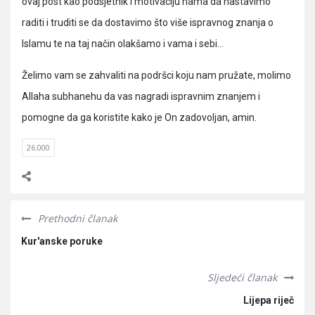
ovaj post kao podsjetnik i motivaciju nama da nastavimo
raditi i truditi se da dostavimo što više ispravnog znanja o
Islamu te na taj način olakšamo i vama i sebi…
Želimo vam se zahvaliti na podršci koju nam pružate, molimo
Allaha subhanehu da vas nagradi ispravnim znanjem i
pomogne da ga koristite kako je On zadovoljan, amin.
26.000
Prethodni članak
Kur'anske poruke
Sljedeći članak
Lijepa riječ