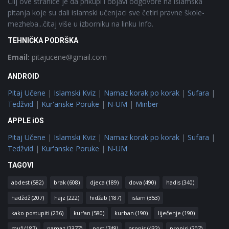
Cilj ove stranice je da prikupi i objavi odgovore na islamska
pitanja koje su dali islamski učenjaci sve četiri pravne škole-
mezheba...čitaj više u izborniku na linku Info.
TEHNIČKA PODRŠKA
Email:
pitajucene@gmail.com
ANDROID
Pitaj Učene
|
Islamski Kviz
|
Namaz korak po korak
|
Sufara
|
Tedžvid
|
Kur'anske Poruke
|
N-UM
|
Minber
APPLE iOS
Pitaj Učene
|
Islamski Kviz
|
Namaz korak po korak
|
Sufara
|
Tedžvid
|
Kur'anske Poruke
|
N-UM
TAGOVI
abdest
(582)
brak
(608)
djeca
(189)
dova
(490)
hadis
(340)
hadždž
(207)
hajz
(222)
hidžab
(187)
islam
(353)
kako postupiti
(236)
kur'an
(580)
kurban
(190)
liječenje
(190)
muž
(187)
namaz
(2377)
post
(748)
propis
(432)
propisi
(207)