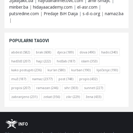
zijadljakic.ba
|
hajrudinahmetovic.com
|
amir-smajic
|
minber.ba
|
hidayaacademy.com
|
el-asr.com
|
putsredine.com
|
Predaje BiH Daija
|
s-d-o.org
|
namaz.ba
|
POPULARNI TAGOVI
abdest
(582)
brak
(608)
djeca
(189)
dova
(490)
hadis
(340)
hadždž
(207)
hajz
(222)
hidžab
(187)
islam
(353)
kako postupiti
(236)
kur'an
(580)
kurban
(190)
liječenje
(190)
muž
(187)
namaz
(2377)
post
(748)
propis
(432)
propisi
(207)
ramazan
(246)
sihr
(303)
sunnet
(227)
zabranjeno
(231)
zekat
(356)
zikr
(229)
žena
(433)
Footer
O
INFO