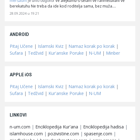
mersadm
Ve alejkumu-s-selam ve rahmetullahi ve
je unio odgovor
berekatuhu Ne treba da ide kod roditelja sama, bez muža.…
28.09.2024 u 19:21
ANDROID
Pitaj Učene
|
Islamski Kviz
|
Namaz korak po korak
|
Sufara
|
Tedžvid
|
Kur'anske Poruke
|
N-UM
|
Minber
APPLE iOS
Pitaj Učene
|
Islamski Kviz
|
Namaz korak po korak
|
Sufara
|
Tedžvid
|
Kur'anske Poruke
|
N-UM
LINKOVI
n-um.com
|
Enciklopedija Kur'ana
|
Enciklopedija hadisa
|
islamhouse.com
|
pozivistine.com
|
spasenje.com
|