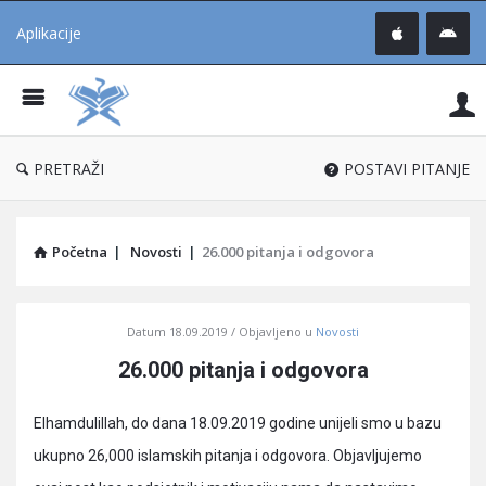
Aplikacije
Pit
Uč
®
PRETRAŽI
POSTAVI PITANJE
Početna
|
Novosti
|
26.000 pitanja i odgovora
Pitaj
Datum
18.09.2019
Objavljeno u
Novosti
Učene
26.000 pitanja i odgovora
®
Latest
Elhamdulillah, do dana 18.09.2019 godine unijeli smo u bazu
Articles
ukupno 26,000 islamskih pitanja i odgovora. Objavljujemo