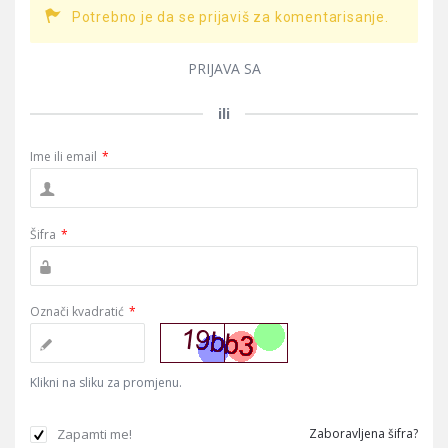
Potrebno je da se prijaviš za komentarisanje.
PRIJAVA SA
ili
Ime ili email
*
Šifra
*
Označi kvadratić
*
Klikni na sliku za promjenu.
Zapamti me!
Zaboravljena šifra?