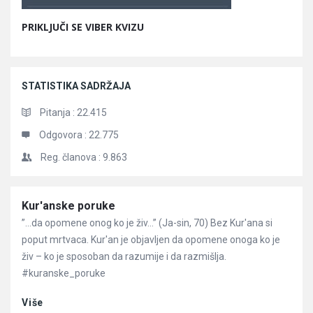
PRIKLJUČI SE VIBER KVIZU
STATISTIKA SADRŽAJA
Pitanja :
22.415
Odgovora :
22.775
Reg. članova :
9.863
Članci
Kur'anske poruke
”…da opomene onog ko je živ…” (Ja-sin, 70) Bez Kur'ana si
poput mrtvaca. Kur'an je objavljen da opomene onoga ko je
živ – ko je sposoban da razumije i da razmišlja.
#kuranske_poruke
Više