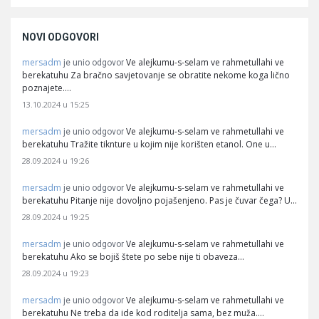
NOVI ODGOVORI
mersadm
Ve alejkumu-s-selam ve rahmetullahi ve
je unio odgovor
berekatuhu Za bračno savjetovanje se obratite nekome koga lično
poznajete.…
13.10.2024 u 15:25
mersadm
Ve alejkumu-s-selam ve rahmetullahi ve
je unio odgovor
berekatuhu Tražite tiknture u kojim nije korišten etanol. One u…
28.09.2024 u 19:26
mersadm
Ve alejkumu-s-selam ve rahmetullahi ve
je unio odgovor
berekatuhu Pitanje nije dovoljno pojašenjeno. Pas je čuvar čega? U…
28.09.2024 u 19:25
mersadm
Ve alejkumu-s-selam ve rahmetullahi ve
je unio odgovor
berekatuhu Ako se bojiš štete po sebe nije ti obaveza…
28.09.2024 u 19:23
mersadm
Ve alejkumu-s-selam ve rahmetullahi ve
je unio odgovor
berekatuhu Ne treba da ide kod roditelja sama, bez muža.…