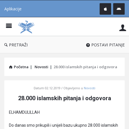
Aplikacije
Pit
Uč
®
PRETRAŽI
POSTAVI PITANJE
Početna
|
Novosti
|
28.000 islamskih pitanja i odgovora
Pitaj
Datum
02.12.2019
Objavljeno u
Novosti
Učene
28.000 islamskih pitanja i odgovora
®
Latest
ELHAMDULILLAH
Articles
Do danas smo prikupili i unijeli bazu ukupno 28.000 islamskih