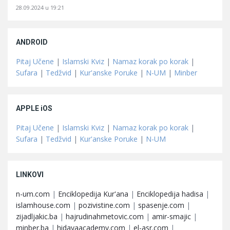
28.09.2024 u 19:21
ANDROID
Pitaj Učene
|
Islamski Kviz
|
Namaz korak po korak
|
Sufara
|
Tedžvid
|
Kur'anske Poruke
|
N-UM
|
Minber
APPLE iOS
Pitaj Učene
|
Islamski Kviz
|
Namaz korak po korak
|
Sufara
|
Tedžvid
|
Kur'anske Poruke
|
N-UM
LINKOVI
n-um.com
|
Enciklopedija Kur'ana
|
Enciklopedija hadisa
|
islamhouse.com
|
pozivistine.com
|
spasenje.com
|
zijadljakic.ba
|
hajrudinahmetovic.com
|
amir-smajic
|
minber.ba
|
hidayaacademy.com
|
el-asr.com
|