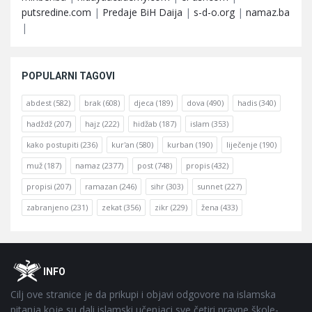
putsredine.com
|
Predaje BiH Daija
|
s-d-o.org
|
namaz.ba
|
POPULARNI TAGOVI
abdest
(582)
brak
(608)
djeca
(189)
dova
(490)
hadis
(340)
hadždž
(207)
hajz
(222)
hidžab
(187)
islam
(353)
kako postupiti
(236)
kur'an
(580)
kurban
(190)
liječenje
(190)
muž
(187)
namaz
(2377)
post
(748)
propis
(432)
propisi
(207)
ramazan
(246)
sihr
(303)
sunnet
(227)
zabranjeno
(231)
zekat
(356)
zikr
(229)
žena
(433)
Footer
O
INFO
Cilj ove stranice je da prikupi i objavi odgovore na islamska
pitanja koje su dali islamski učenjaci sve četiri pravne škole-