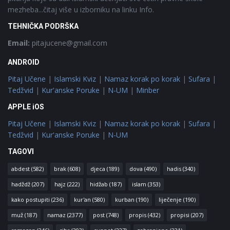
mezheba...čitaj više u izborniku na linku Info.
TEHNIČKA PODRŠKA
Email:
pitajucene@gmail.com
ANDROID
Pitaj Učene
|
Islamski Kviz
|
Namaz korak po korak
|
Sufara
|
Tedžvid
|
Kur'anske Poruke
|
N-UM
|
Minber
APPLE iOS
Pitaj Učene
|
Islamski Kviz
|
Namaz korak po korak
|
Sufara
|
Tedžvid
|
Kur'anske Poruke
|
N-UM
TAGOVI
abdest
(582)
brak
(608)
djeca
(189)
dova
(490)
hadis
(340)
hadždž
(207)
hajz
(222)
hidžab
(187)
islam
(353)
kako postupiti
(236)
kur'an
(580)
kurban
(190)
liječenje
(190)
muž
(187)
namaz
(2377)
post
(748)
propis
(432)
propisi
(207)