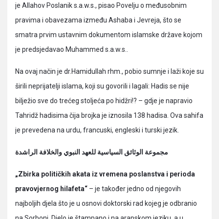
je Allahov Poslanik s.a.w.s., pisao Povelju o međusobnim
pravima i obavezama između Ashaba i Jevreja, što se
smatra prvim ustavnim dokumentom islamske države kojom
je predsjedavao Muhammed s.a.w.s..
Na ovaj način je dr.Hamidullah rhm., pobio sumnje i laži koje su
širili neprijatelji islama, koji su govorili i lagali: Hadis se nije
bilježio sve do trećeg stoljeća po hidžri!? – gdje je napravio
Tahridž hadisima čija brojka je iznosila 138 hadisa. Ova sahifa
je prevedena na urdu, francuski, engleski i turski jezik.
مجموعة الوثائق السياسية للعهد النبوي والخلافة الراشدة
„Zbirka političkih akata iz vremena poslanstva i perioda
pravovjernog hilafeta“
– je također jedno od njegovih
najboljih djela što je u osnovi doktorski rad kojeg je odbranio
na Sorboni. Djelo je štampano i na arapskom jeziku, a u