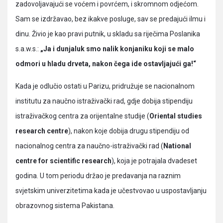
zadovoljavajući se voćem i povrćem, i skromnom odjećom.
Sam se izdržavao, bez ikakve posluge, sav se predajući ilmu i
dinu. Živio je kao pravi putnik, u skladu sa riječima Poslanika
s.a.w.s.:
„Ja i dunjaluk smo nalik konjaniku koji se malo
odmori u hladu drveta, nakon čega ide ostavljajući ga!“
Kada je odlučio ostati u Parizu, pridružuje se nacionalnom
institutu za naučno istraživački rad, gdje dobija stipendiju
istraživačkog centra za orijentalne studije (
Oriental studies
research centre
), nakon koje dobija drugu stipendiju od
nacionalnog centra za naučno-istraživački rad (
National
centre for scientific research
), koja je potrajala dvadeset
godina. U tom periodu držao je predavanja na raznim
svjetskim univerzitetima kada je učestvovao u uspostavljanju
obrazovnog sistema Pakistana.