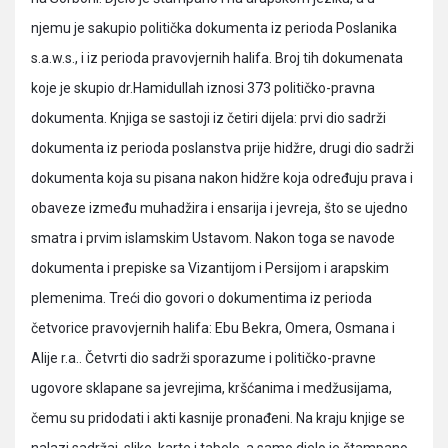
njemu je sakupio politička dokumenta iz perioda Poslanika
s.a.w.s., i iz perioda pravovjernih halifa. Broj tih dokumenata
koje je skupio dr.Hamidullah iznosi 373 političko-pravna
dokumenta. Knjiga se sastoji iz četiri dijela: prvi dio sadrži
dokumenta iz perioda poslanstva prije hidžre, drugi dio sadrži
dokumenta koja su pisana nakon hidžre koja određuju prava i
obaveze između muhadžira i ensarija i jevreja, što se ujedno
smatra i prvim islamskim Ustavom. Nakon toga se navode
dokumenta i prepiske sa Vizantijom i Persijom i arapskim
plemenima. Treći dio govori o dokumentima iz perioda
četvorice pravovjernih halifa: Ebu Bekra, Omera, Osmana i
Alije r.a.. Četvrti dio sadrži sporazume i političko-pravne
ugovore sklapane sa jevrejima, kršćanima i medžusijama,
čemu su pridodati i akti kasnije pronađeni. Na kraju knjige se