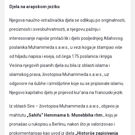
Djela na arapskom jeziku
Njegova naučno-istraživačka djela se odlikuju po originalnosti,
preciznosti i sveobuhvatnosti, a njegovu pažnju i
interesovanje najviše privlači lik i djelo posljednjeg Allahovog
poslanika Muhammeda s.a.w.s., u vezi koga je štampao više
od hiljadu napisa i eseja, od čega 175 poslanica i knjiga.
Većina njegovih pisanih djela su bila iz oblasti islama i
islamskog prava, životopisa Muhammeda s.a.w.s., uz
odgovore na šubhe i izmišljotine koje su se pripisivale islamu.
Njegovo kapitalno djelo je prijevod kur’ana na francuski jezik.
Iz oblasti Sire – životopisa Muhammeda s.a.w.s., objavio je
mahtutu
„Sahifu“ Hemmama b. Munebbiha rhm.
, koju je
pronašao u rukopisu u Berlinu, nakon što je valorizovao i
prokomentarisao kao uvod iz djela
„Historije zapisivanja