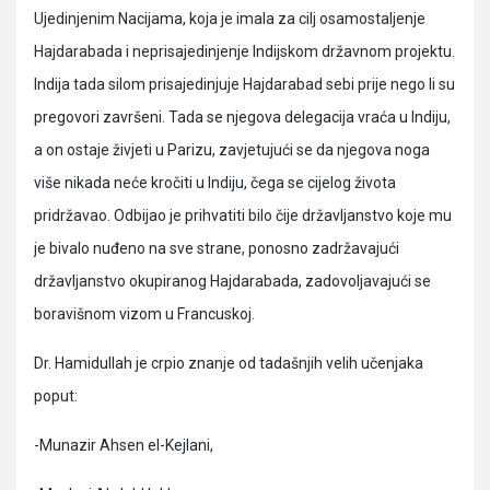
Ujedinjenim Nacijama, koja je imala za cilj osamostaljenje
Hajdarabada i neprisajedinjenje Indijskom državnom projektu.
Indija tada silom prisajedinjuje Hajdarabad sebi prije nego li su
pregovori završeni. Tada se njegova delegacija vraća u Indiju,
a on ostaje živjeti u Parizu, zavjetujući se da njegova noga
više nikada neće kročiti u Indiju, čega se cijelog života
pridržavao. Odbijao je prihvatiti bilo čije državljanstvo koje mu
je bivalo nuđeno na sve strane, ponosno zadržavajući
državljanstvo okupiranog Hajdarabada, zadovoljavajući se
boravišnom vizom u Francuskoj.
Dr. Hamidullah je crpio znanje od tadašnjih velih učenjaka
poput:
-Munazir Ahsen el-Kejlani,