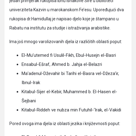
jedan primjerak rukopisa Ibnu Ishakove Sire u biblioteci
univerziteta Kazvin u marokanskom Fe’esu. Upoređujući dva
rukopisa dr.Hamidullaj je napisao djelo koje je štampano u
Rabatu na institutu za studije i istraživanja arabistike.
Ima još mnogo varolizovanih djela iz različitih oblasti poput:
El-Mu’utemed fi Usulil-Fikh, Ebul-Husejn el-Basri
Ensabul-Ešraf, Ahmed b. Jahja el-Belazri
Ma’adenul-Dževahir bi Tarihi el-Basra vel-Džeza’ir,
Ibnul-Irak
Kitabul-Sijer el-Kebir, Muhammed b. El-Hasen el-
Šejbani
Kitabul-Riddeh ve nubza min Futuhil-‘Irak, el-Vakidi
Pored ovoga ima djela iz oblasti jezika i književnosti poput: