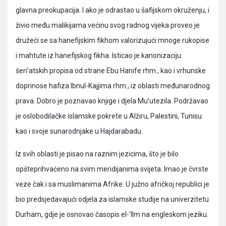
glavna preokupacija. I ako je odrastao u šafijskom okruženju, i
živio među malikijama većinu svog radnog vijeka proveo je
družeći se sa hanefijskim fikhom valorizujući mnoge rukopise
i mahtute iz hanefijskog fikha. Isticao je kanonizaciju
šeri’atskih propisa od strane Ebu Hanife rhm., kao i vrhunske
doprinose hafiza Ibnul-Kajjima rhm., iz oblasti međunarodnog
prava. Dobro je poznavao knjige i djela Mu’utezila. Podržavao
je oslobodilačke islamske pokrete u Alžiru, Palestini, Tunisu
kao i svoje sunarodnjake u Hajdarabadu.
Iz svih oblasti je pisao na raznim jezicima, što je bilo
opšteprihvaćeno na svim meridijanima svijeta. Imao je čvrste
veze čak i sa muslimanima Afrike. U južno afričkoj republici je
bio predsjedavajući odjela za islamske studije na univerzitetu
Durham, gdje je osnovao časopis el-‘Ilm na engleskom jeziku.