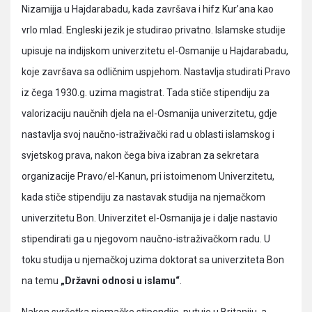
Nizamijja u Hajdarabadu, kada završava i hifz Kur’ana kao
vrlo mlad. Engleski jezik je studirao privatno. Islamske studije
upisuje na indijskom univerzitetu el-Osmanije u Hajdarabadu,
koje završava sa odličnim uspjehom. Nastavlja studirati Pravo
iz čega 1930.g. uzima magistrat. Tada stiče stipendiju za
valorizaciju naučnih djela na el-Osmanija univerzitetu, gdje
nastavlja svoj naučno-istraživački rad u oblasti islamskog i
svjetskog prava, nakon čega biva izabran za sekretara
organizacije Pravo/el-Kanun, pri istoimenom Univerzitetu,
kada stiče stipendiju za nastavak studija na njemačkom
univerzitetu Bon. Univerzitet el-Osmanija je i dalje nastavio
stipendirati ga u njegovom naučno-istraživačkom radu. U
toku studija u njemačkoj uzima doktorat sa univerziteta Bon
na temu
„Državni odnosi u islamu“
.