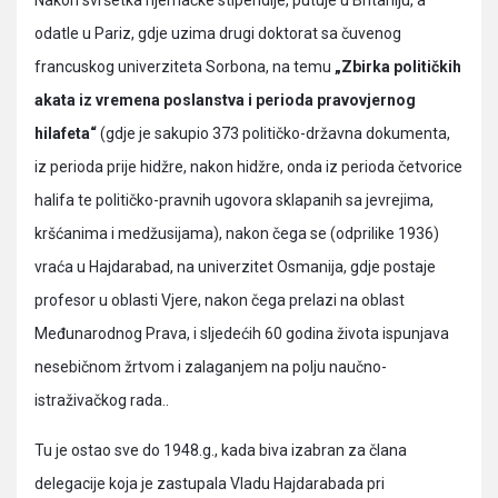
Nakon svršetka njemačke stipendije, putuje u Britaniju, a
odatle u Pariz, gdje uzima drugi doktorat sa čuvenog
francuskog univerziteta Sorbona, na temu
„Zbirka političkih
akata iz vremena poslanstva i perioda pravovjernog
hilafeta“
(gdje je sakupio 373 političko-državna dokumenta,
iz perioda prije hidžre, nakon hidžre, onda iz perioda četvorice
halifa te političko-pravnih ugovora sklapanih sa jevrejima,
kršćanima i medžusijama), nakon čega se (odprilike 1936)
vraća u Hajdarabad, na univerzitet Osmanija, gdje postaje
profesor u oblasti Vjere, nakon čega prelazi na oblast
Međunarodnog Prava, i sljedećih 60 godina života ispunjava
nesebičnom žrtvom i zalaganjem na polju naučno-
istraživačkog rada..
Tu je ostao sve do 1948.g., kada biva izabran za člana
delegacije koja je zastupala Vladu Hajdarabada pri