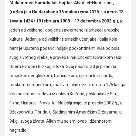
Muhammed Hamidullah Hajdar-Abadi el-Hindi rhm.,
(rođen je u Hajdarabadu 16 muharrema 1326 – a umro 13
ševala 1424 / 19 februara 1908 – 17 decembra 2002.g.),
je
jedan od velikana i doajena savremene islamske i arapske
kulture. Jedan je od velikih islamskih učenjaka i daija koje
nam je upšteno podario indijski podkontinent. Više od pola
svog životnog vijeka je proveo u naučno-istraživačkom radu
diljem Evrope i Bliskog Istoka. Svoj naučni rad je pisao na
arapskom, engleskom, francuskom, njemačkom, urdu,
turskom-osmanskom, i na svim ovim jezicima ima 175 knjiga.
Ima na stotine radova iz oblasti Kur’ana, poslanikove Sire,
Fikha, Historije, Prava itd.. Na bolji svijet je preselio 2002.g., u
Džeksonvillu-Florida, u Sjedinjenim Američkim Državama, u
94.g., svoga života, Allah mu se smilovao i džennetom
nagradio.