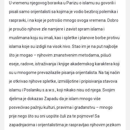
U vremenu njegovog boravka u Parizu o islamu su govorili i
pisali samo orijentalisti sa kojima je vodio bezbroj polemika i
raspravki, i na koje je potrošio mnogo svoga vremena. Dobro
je proučio njihove zle namjere i zavist spram islama i
muslimana koju su imali, kao i spletke i planove borbe protivu
islama koje su izdigli na visok nivo. Stao im je na put najbolje
što je mogao – njihovim znanstvenim metodama, pišući
eseje, radove, istraživanja i knjige akademskog karaktera koji
su u mnogome prevazilazile pisanja orijentalista. Na taj način
je otkrivao njihove spletke, izmišljotine i pripisivanja stavova
islamu i Poslaniku s.a.w.s., koji nikako nisu od njega. Svojim
djelima je dokazao Zapadu da je islam mnogo više
posvećivao pažnju kulturi, pravima i građanstvu – mnogo
prije nego što su oni uopšte čuli za te pojmove! Sa
zapadnjacima i orijentalistima je raspravljao njihovim jezikom