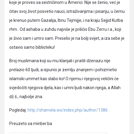
koje je proveo sa sestričinom u Americi. Nije se ženio, već je
čitav svoj život posvetio nauci, istraživanjima i pisanju, u čemu
je krenuo putem Gazalija, Ibnu Tejmijje, i na kraju Sejjid Kutba
rhm.. Od ashaba u zuhdu najviše je priličio Ebu Zerru r.a., koji
je živio sam i umro sam. Preselio je na bolji svijet, a iza sebe je
ostavio samo biblioteku!
Broj muslimana koji su mu klanjali i pratili dženazu nije
prelazio 60 ljudi, a ispunio je zemlju znanjem i pohizmetio
islamski ummet kao slabo ko! O njemu i njegovoj veličini će
svjedočiti njegova djela, kao i umni ljudi nakon njega, a Allah
dž.š., najbolje zna.
Pogledaj:
http://shamela.ws/index.php/author/1386
Preuzeto sa minber.ba