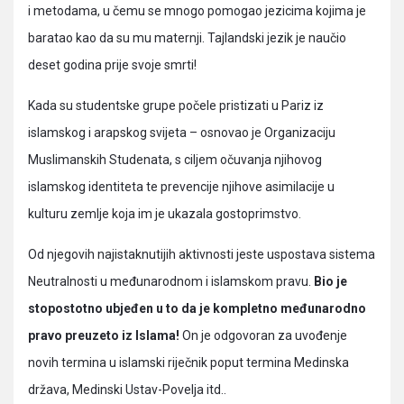
i metodama, u čemu se mnogo pomogao jezicima kojima je
baratao kao da su mu maternji. Tajlandski jezik je naučio
deset godina prije svoje smrti!
Kada su studentske grupe počele pristizati u Pariz iz
islamskog i arapskog svijeta – osnovao je Organizaciju
Muslimanskih Studenata, s ciljem očuvanja njihovog
islamskog identiteta te prevencije njihove asimilacije u
kulturu zemlje koja im je ukazala gostoprimstvo.
Od njegovih najistaknutijih aktivnosti jeste uspostava sistema
Neutralnosti u međunarodnom i islamskom pravu.
Bio je
stopostotno ubjeđen u to da je kompletno međunarodno
pravo preuzeto iz Islama!
On je odgovoran za uvođenje
novih termina u islamski riječnik poput termina Medinska
država, Medinski Ustav-Povelja itd..