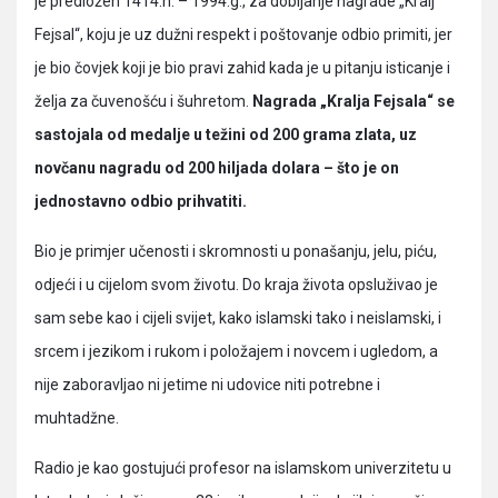
je predložen 1414.h. – 1994.g., za dobijanje nagrade „Kralj
Fejsal“, koju je uz dužni respekt i poštovanje odbio primiti, jer
je bio čovjek koji je bio pravi zahid kada je u pitanju isticanje i
želja za čuvenošću i šuhretom.
Nagrada „Kralja Fejsala“ se
sastojala od medalje u težini od 200 grama zlata, uz
novčanu nagradu od 200 hiljada dolara – što je on
jednostavno odbio prihvatiti.
Bio je primjer učenosti i skromnosti u ponašanju, jelu, piću,
odjeći i u cijelom svom životu. Do kraja života opsluživao je
sam sebe kao i cijeli svijet, kako islamski tako i neislamski, i
srcem i jezikom i rukom i položajem i novcem i ugledom, a
nije zaboravljao ni jetime ni udovice niti potrebne i
muhtadžne.
Radio je kao gostujući profesor na islamskom univerzitetu u