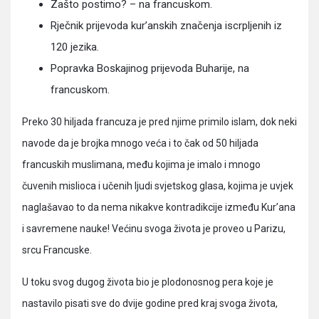
Zašto postimo? – na francuskom.
Rječnik prijevoda kur’anskih značenja iscrpljenih iz
120 jezika.
Popravka Boskajinog prijevoda Buharije, na
francuskom.
Preko 30 hiljada francuza je pred njime primilo islam, dok neki
navode da je brojka mnogo veća i to čak od 50 hiljada
francuskih muslimana, među kojima je imalo i mnogo
čuvenih mislioca i učenih ljudi svjetskog glasa, kojima je uvjek
naglašavao to da nema nikakve kontradikcije između Kur’ana
i savremene nauke! Većinu svoga života je proveo u Parizu,
srcu Francuske.
U toku svog dugog života bio je plodonosnog pera koje je
nastavilo pisati sve do dvije godine pred kraj svoga života,