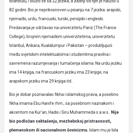
Istanbulu, i služio se sa 22 jezika, a zadnji od njih je naučio u
82 godini. Bio je neprikosnoven u pisanju na 7 jezika: arapski,
njemački, urdu, francuski, turski, persijski i engleski.
Predavanja je održavao na univerzitetu Pariz (The France
College), brojnim njemačkim univerzitetima, univerzitetu
Istanbul, Ankara, Kualalumpur i Pakistan – produbljujući
među svjetskim intelektualcima i studentima pravilna i
savremena razumjevanja i tumačenja islama. Na urdu jeziku
ima 14 knjiga, na francuskom jeziku ima 23 knjige, na
arapskom jeziku ima 29 knjiga itd..
Bio je dobar poznavalac fikha i islamskog prava, a posebno
fikha imama Ebu Hanife rhm., sa posebnom naznakom i
akcentom na Kur’an, Hadis i Siru Muhammeda s.a.w.s..
Nije
bio podložan sektašenju, mezhebskoj pristrasnosti,
plemenskom ili nacionalnom šovinizmu.
Islam mu je bila