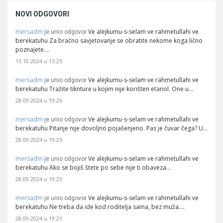
NOVI ODGOVORI
mersadm
Ve alejkumu-s-selam ve rahmetullahi ve
je unio odgovor
berekatuhu Za bračno savjetovanje se obratite nekome koga lično
poznajete.…
13.10.2024 u 15:25
mersadm
Ve alejkumu-s-selam ve rahmetullahi ve
je unio odgovor
berekatuhu Tražite tiknture u kojim nije korišten etanol. One u…
28.09.2024 u 19:26
mersadm
Ve alejkumu-s-selam ve rahmetullahi ve
je unio odgovor
berekatuhu Pitanje nije dovoljno pojašenjeno. Pas je čuvar čega? U…
28.09.2024 u 19:25
mersadm
Ve alejkumu-s-selam ve rahmetullahi ve
je unio odgovor
berekatuhu Ako se bojiš štete po sebe nije ti obaveza…
28.09.2024 u 19:23
mersadm
Ve alejkumu-s-selam ve rahmetullahi ve
je unio odgovor
berekatuhu Ne treba da ide kod roditelja sama, bez muža.…
28.09.2024 u 19:21