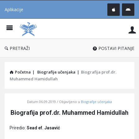
Aplikacije
Pit
Uč
®
PRETRAŽI
POSTAVI PITANJE
Početna
|
Biografije učenjaka
|
Biografija prof.dr.
Muhammed Hamidullah
Pitaj
Datum
06.09.2019
Objavljeno u
Biografije učenjaka
Učene
Biografija prof.dr. Muhammed Hamidullah
®
Latest
Priredio:
Sead ef. Jasavić
Articles