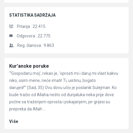
STATISTIKA SADRŽAJA
Pitanja :
22.415
Odgovora :
22.775
Reg. članova :
9.863
Članci
Kur'anske poruke
“‘Gospodaru moj’, rekao je, ‘oprosti mi i daruj mi vlast kakvu
niko, osim mene, neće imati! Ti, uistinu, bogato
daruješ!'” (Sad, 35) Ovu dovu učio je poslanik Sulejman. Ko
bude tražio od Allaha nešto od dunjaluka neka prije dove
počne sa traženjem oprosta i pokajanjem, jer grijesi su
prepreka da Allah ...
Više