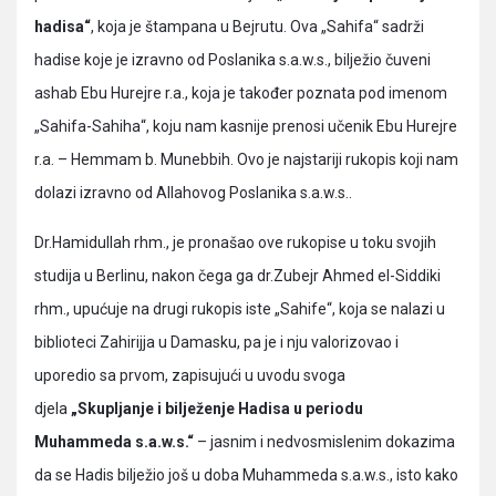
hadisa“
, koja je štampana u Bejrutu. Ova „Sahifa“ sadrži
hadise koje je izravno od Poslanika s.a.w.s., bilježio čuveni
ashab Ebu Hurejre r.a., koja je također poznata pod imenom
„Sahifa-Sahiha“, koju nam kasnije prenosi učenik Ebu Hurejre
r.a. – Hemmam b. Munebbih. Ovo je najstariji rukopis koji nam
dolazi izravno od Allahovog Poslanika s.a.w.s..
Dr.Hamidullah rhm., je pronašao ove rukopise u toku svojih
studija u Berlinu, nakon čega ga dr.Zubejr Ahmed el-Siddiki
rhm., upućuje na drugi rukopis iste „Sahife“, koja se nalazi u
biblioteci Zahirijja u Damasku, pa je i nju valorizovao i
uporedio sa prvom, zapisujući u uvodu svoga
djela
„Skupljanje i bilježenje Hadisa u periodu
Muhammeda s.a.w.s.“
– jasnim i nedvosmislenim dokazima
da se Hadis bilježio još u doba Muhammeda s.a.w.s., isto kako