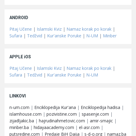
ANDROID
Pitaj Učene
|
Islamski Kviz
|
Namaz korak po korak
|
Sufara
|
Tedžvid
|
Kur'anske Poruke
|
N-UM
|
Minber
APPLE iOS
Pitaj Učene
|
Islamski Kviz
|
Namaz korak po korak
|
Sufara
|
Tedžvid
|
Kur'anske Poruke
|
N-UM
LINKOVI
n-um.com
|
Enciklopedija Kur'ana
|
Enciklopedija hadisa
|
islamhouse.com
|
pozivistine.com
|
spasenje.com
|
zijadljakic.ba
|
hajrudinahmetovic.com
|
amir-smajic
|
minber.ba
|
hidayaacademy.com
|
el-asr.com
|
putsredine.com
|
Predaje BiH Daija
|
s-d-o.org
|
namaz.ba