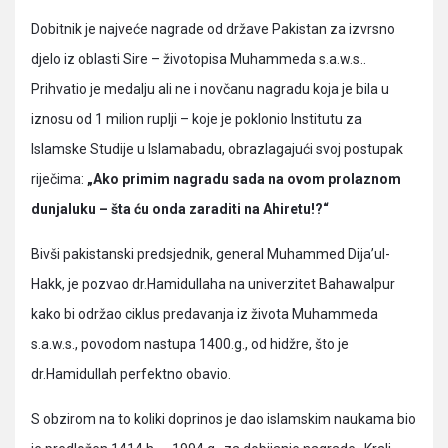
Dobitnik je najveće nagrade od države Pakistan za izvrsno
djelo iz oblasti Sire – životopisa Muhammeda s.a.w.s..
Prihvatio je medalju ali ne i novčanu nagradu koja je bila u
iznosu od 1 milion ruplji – koje je poklonio Institutu za
Islamske Studije u Islamabadu, obrazlagajući svoj postupak
riječima:
„Ako primim nagradu sada na ovom prolaznom
dunjaluku – šta ću onda zaraditi na Ahiretu!?“
Bivši pakistanski predsjednik, general Muhammed Dija’ul-
Hakk, je pozvao dr.Hamidullaha na univerzitet Bahawalpur
kako bi održao ciklus predavanja iz života Muhammeda
s.a.w.s., povodom nastupa 1400.g., od hidžre, što je
dr.Hamidullah perfektno obavio.
S obzirom na to koliki doprinos je dao islamskim naukama bio