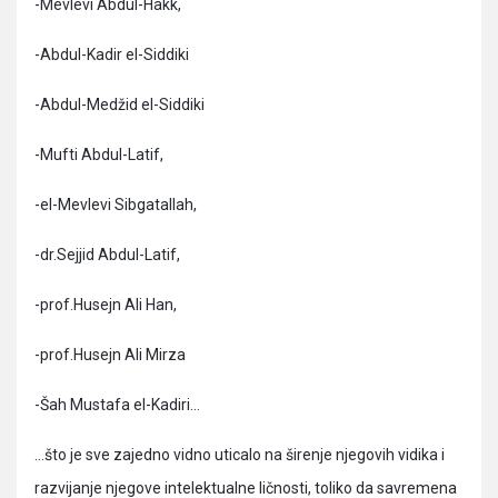
-Mevlevi Abdul-Hakk,
-Abdul-Kadir el-Siddiki
-Abdul-Medžid el-Siddiki
-Mufti Abdul-Latif,
-el-Mevlevi Sibgatallah,
-dr.Sejjid Abdul-Latif,
-prof.Husejn Ali Han,
-prof.Husejn Ali Mirza
-Šah Mustafa el-Kadiri…
…što je sve zajedno vidno uticalo na širenje njegovih vidika i
razvijanje njegove intelektualne ličnosti, toliko da savremena