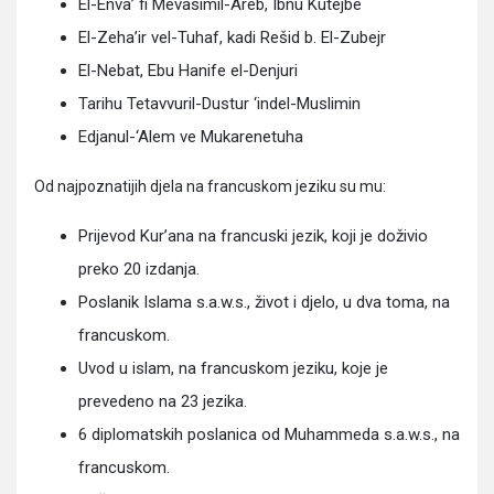
El-Enva’ fi Mevasimil-Areb, Ibnu Kutejbe
El-Zeha’ir vel-Tuhaf, kadi Rešid b. El-Zubejr
El-Nebat, Ebu Hanife el-Denjuri
Tarihu Tetavvuril-Dustur ‘indel-Muslimin
Edjanul-‘Alem ve Mukarenetuha
Od najpoznatijih djela na francuskom jeziku su mu:
Prijevod Kur’ana na francuski jezik, koji je doživio
preko 20 izdanja.
Poslanik Islama s.a.w.s., život i djelo, u dva toma, na
francuskom.
Uvod u islam, na francuskom jeziku, koje je
prevedeno na 23 jezika.
6 diplomatskih poslanica od Muhammeda s.a.w.s., na
francuskom.