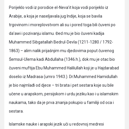
Porijeklo vodi iz porodice el-Neva’it koja vodi porijeklo iz
Arabije, a koja je naseljavala jug Indije, koja se bavila
trgovinom i moreplovstvom ali su i pored toga bili čuveni po
da’awi i pozivanju islamu. Đed mu je bio čuveni kadija
Muhammed Sibgatallah Bedrul-Devla (1211-1280 / 1792-
1863) – alim nalik prijašnjim mu djedovima poput čuvenog
Šemsul-Ulema kadi Abdullaha (1346.h.), dok mu je otac bio
čuveni muftija Ebu Muhammed Halilullah koji je u Hajdarabad
doselio iz Madrasa (umro 1943.). Dr.Muhammed Hamidullah
je bio najmlađi od djece – tri brata i pet sestara koje su bile
učene u arapskom, persijskom i urdu jeziku kao i u islamskim
naukama, tako da je prva znanja pokupio u familiji od oca i
sestara.
Islamske nauke i arapski jezik uči u redovnoj medresi