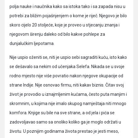
polja nauke i naučnika kako sa istoka tako i sa zapada nisu u
potrebi za bližim pojašnjenjem o kome je riječ. Njegovo je bilo
skoro cijelo 20 stoljeće, koje je proveo u stjecanju znanja i
njegovom širenju daleko od bilo kakve pohlepe za
dunjalučkim ljepotama.
Nije uspio oženiti se, niti je uspio sebi sagraditi kuću, isto kako
se dešavalo sa nekim od učenjaka Selefa. Nikada se u svoje
rodno mjesto nije više povratio nakon njegove okupacije od
strane Indije. Nije osnovao firmu, niti kakav biznis. Čitav svoj
život je provodio u iznajmljenim kućama, često puta manjim i
skromnim, u kojima nije imalo skupog namještaja niti mnogo
komfora. Knjige su bile na sve strane, a od jela i pića se
zadovoljavao samo sa onoliko koliko ga je moglo održati u
životu. U poznijim godinama života prestao je jesti meso,