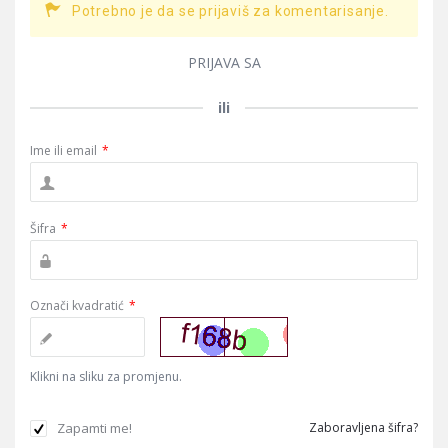
Potrebno je da se prijaviš za komentarisanje.
PRIJAVA SA
ili
Ime ili email
*
Šifra
*
Označi kvadratić
*
Klikni na sliku za promjenu.
Zapamti me!
Zaboravljena šifra?