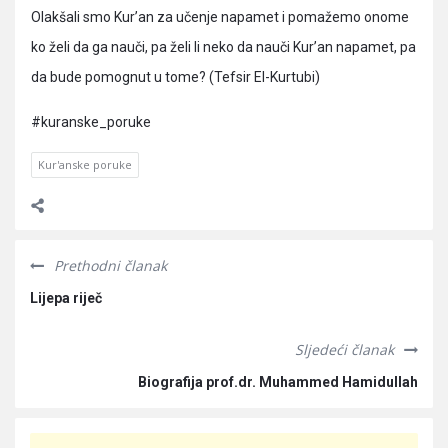
Olakšali smo Kur’an za učenje napamet i pomažemo onome
ko želi da ga nauči, pa želi li neko da nauči Kur’an napamet, pa
da bude pomognut u tome? (Tefsir El-Kurtubi)
#kuranske_poruke
Kur'anske poruke
Prethodni članak
Lijepa riječ
Sljedeći članak
Biografija prof.dr. Muhammed Hamidullah