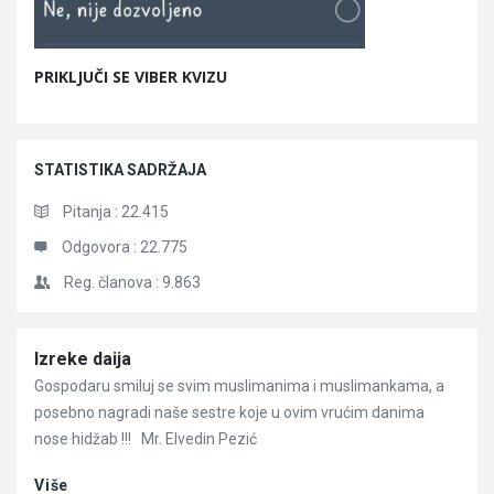
PRIKLJUČI SE VIBER KVIZU
STATISTIKA SADRŽAJA
Pitanja :
22.415
Odgovora :
22.775
Reg. članova :
9.863
Članci
Izreke daija
Gospodaru smiluj se svim muslimanima i muslimankama, a
posebno nagradi naše sestre koje u ovim vrućim danima
nose hidžab !!! Mr. Elvedin Pezić
Više