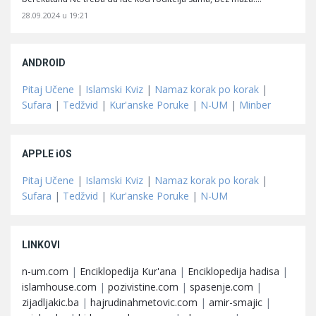
28.09.2024 u 19:21
ANDROID
Pitaj Učene
|
Islamski Kviz
|
Namaz korak po korak
|
Sufara
|
Tedžvid
|
Kur'anske Poruke
|
N-UM
|
Minber
APPLE iOS
Pitaj Učene
|
Islamski Kviz
|
Namaz korak po korak
|
Sufara
|
Tedžvid
|
Kur'anske Poruke
|
N-UM
LINKOVI
n-um.com
|
Enciklopedija Kur'ana
|
Enciklopedija hadisa
|
islamhouse.com
|
pozivistine.com
|
spasenje.com
|
zijadljakic.ba
|
hajrudinahmetovic.com
|
amir-smajic
|