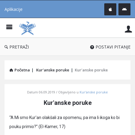
Aplikacije
Pit
Uč
®
PRETRAŽI
POSTAVI PITANJE
Početna
|
Kur'anske poruke
|
Kur'anske poruke
Pitaj
Datum
06.09.2019
Objavljeno u
Kur'anske poruke
Učene
Kur'anske poruke
®
Latest
“A Mi smo Kur'an olakšali za opomenu, pa ima li ikoga ko bi
Articles
pouku primio?” (El-Kamer, 17)