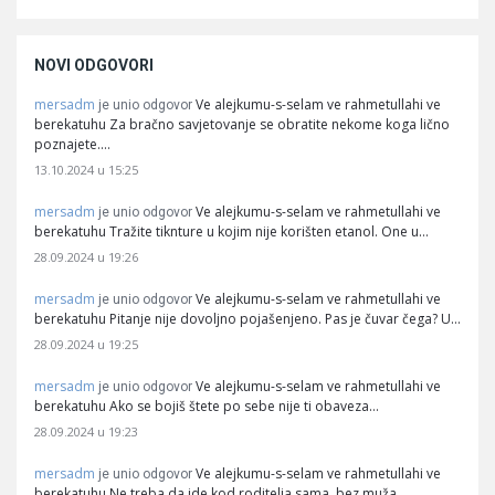
NOVI ODGOVORI
mersadm
Ve alejkumu-s-selam ve rahmetullahi ve
je unio odgovor
berekatuhu Za bračno savjetovanje se obratite nekome koga lično
poznajete.…
13.10.2024 u 15:25
mersadm
Ve alejkumu-s-selam ve rahmetullahi ve
je unio odgovor
berekatuhu Tražite tiknture u kojim nije korišten etanol. One u…
28.09.2024 u 19:26
mersadm
Ve alejkumu-s-selam ve rahmetullahi ve
je unio odgovor
berekatuhu Pitanje nije dovoljno pojašenjeno. Pas je čuvar čega? U…
28.09.2024 u 19:25
mersadm
Ve alejkumu-s-selam ve rahmetullahi ve
je unio odgovor
berekatuhu Ako se bojiš štete po sebe nije ti obaveza…
28.09.2024 u 19:23
mersadm
Ve alejkumu-s-selam ve rahmetullahi ve
je unio odgovor
berekatuhu Ne treba da ide kod roditelja sama, bez muža.…