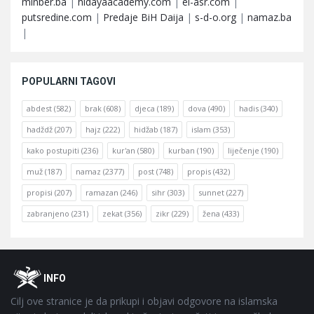
minber.ba
|
hidayaacademy.com
|
el-asr.com
|
putsredine.com
|
Predaje BiH Daija
|
s-d-o.org
|
namaz.ba
|
POPULARNI TAGOVI
abdest
(582)
brak
(608)
djeca
(189)
dova
(490)
hadis
(340)
hadždž
(207)
hajz
(222)
hidžab
(187)
islam
(353)
kako postupiti
(236)
kur'an
(580)
kurban
(190)
liječenje
(190)
muž
(187)
namaz
(2377)
post
(748)
propis
(432)
propisi
(207)
ramazan
(246)
sihr
(303)
sunnet
(227)
zabranjeno
(231)
zekat
(356)
zikr
(229)
žena
(433)
Footer
O
INFO
Cilj ove stranice je da prikupi i objavi odgovore na islamska