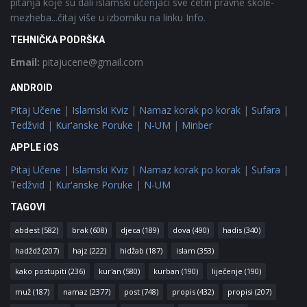
pitanja koje su dali islamski učenjaci sve četiri pravne škole-
mezheba...čitaj više u izborniku na linku Info.
TEHNIČKA PODRŠKA
Email:
pitajucene@gmail.com
ANDROID
Pitaj Učene
|
Islamski Kviz
|
Namaz korak po korak
|
Sufara
|
Tedžvid
|
Kur'anske Poruke
|
N-UM
|
Minber
APPLE iOS
Pitaj Učene
|
Islamski Kviz
|
Namaz korak po korak
|
Sufara
|
Tedžvid
|
Kur'anske Poruke
|
N-UM
TAGOVI
abdest
(582)
brak
(608)
djeca
(189)
dova
(490)
hadis
(340)
hadždž
(207)
hajz
(222)
hidžab
(187)
islam
(353)
kako postupiti
(236)
kur'an
(580)
kurban
(190)
liječenje
(190)
muž
(187)
namaz
(2377)
post
(748)
propis
(432)
propisi
(207)