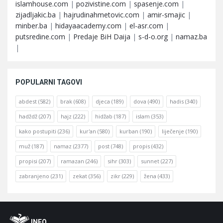
islamhouse.com
|
pozivistine.com
|
spasenje.com
|
zijadljakic.ba
|
hajrudinahmetovic.com
|
amir-smajic
|
minber.ba
|
hidayaacademy.com
|
el-asr.com
|
putsredine.com
|
Predaje BiH Daija
|
s-d-o.org
|
namaz.ba
|
POPULARNI TAGOVI
abdest
(582)
brak
(608)
djeca
(189)
dova
(490)
hadis
(340)
hadždž
(207)
hajz
(222)
hidžab
(187)
islam
(353)
kako postupiti
(236)
kur'an
(580)
kurban
(190)
liječenje
(190)
muž
(187)
namaz
(2377)
post
(748)
propis
(432)
propisi
(207)
ramazan
(246)
sihr
(303)
sunnet
(227)
zabranjeno
(231)
zekat
(356)
zikr
(229)
žena
(433)
Footer
O
INFO