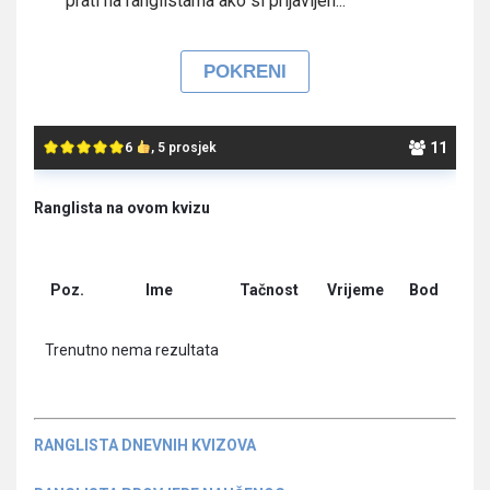
prati na ranglistama ako si prijavljen...
11
6
, 5 prosjek
Ranglista na ovom kvizu
Poz.
Ime
Tačnost
Vrijeme
Bod
Trenutno nema rezultata
RANGLISTA DNEVNIH KVIZOVA