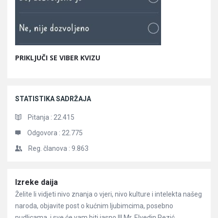
PRIKLJUČI SE VIBER KVIZU
STATISTIKA SADRŽAJA
Pitanja :
22.415
Odgovora :
22.775
Reg. članova :
9.863
Članci
Izreke daija
Želite li vidjeti nivo znanja o vjeri, nivo kulture i intelekta našeg
naroda, objavite post o kućnim ljubimcima, posebno
pudlicama, i sve će vam biti jasno !!! Mr. Elvedin Pezić