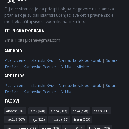
Cilj ove stranice je da prikupi i objavi odgovore na islamska
pitanja koje su dali islamski učenjaci sve četiri pravne škole-
mezheba...čitaj više u izborniku na linku Info.
TEHNIČKA PODRŠKA
Email:
pitajucene@gmail.com
ANDROID
Pitaj Učene
|
Islamski Kviz
|
Namaz korak po korak
|
Sufara
|
Tedžvid
|
Kur'anske Poruke
|
N-UM
|
Minber
APPLE iOS
Pitaj Učene
|
Islamski Kviz
|
Namaz korak po korak
|
Sufara
|
Tedžvid
|
Kur'anske Poruke
|
N-UM
TAGOVI
abdest
(582)
brak
(608)
djeca
(189)
dova
(490)
hadis
(340)
hadždž
(207)
hajz
(222)
hidžab
(187)
islam
(353)
kako postupiti
(236)
kur'an
(580)
kurban
(190)
liječenje
(190)