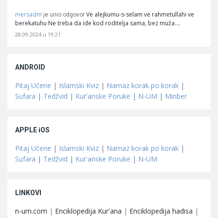
mersadm
Ve alejkumu-s-selam ve rahmetullahi ve
je unio odgovor
berekatuhu Ne treba da ide kod roditelja sama, bez muža.…
28.09.2024 u 19:21
ANDROID
Pitaj Učene
|
Islamski Kviz
|
Namaz korak po korak
|
Sufara
|
Tedžvid
|
Kur'anske Poruke
|
N-UM
|
Minber
APPLE iOS
Pitaj Učene
|
Islamski Kviz
|
Namaz korak po korak
|
Sufara
|
Tedžvid
|
Kur'anske Poruke
|
N-UM
LINKOVI
n-um.com
|
Enciklopedija Kur'ana
|
Enciklopedija hadisa
|