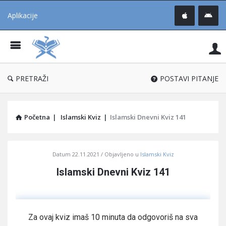
Aplikacije
Pit
Uč
®
PRETRAŽI
POSTAVI PITANJE
Početna
|
Islamski Kviz
|
Islamski Dnevni Kviz 141
Pitaj
Datum
22.11.2021
Objavljeno u
Islamski Kviz
Učene
Islamski Dnevni Kviz 141
®
Latest
Articles
Za ovaj kviz imaš 10 minuta da odgovoriš na sva