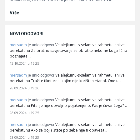
Više
NOVI ODGOVORI
mersadm
Ve alejkumu-s-selam ve rahmetullahi ve
je unio odgovor
berekatuhu Za bračno savjetovanje se obratite nekome koga lično
poznajete.…
13.10.2024 u 15:25
mersadm
Ve alejkumu-s-selam ve rahmetullahi ve
je unio odgovor
berekatuhu Tražite tiknture u kojim nije korišten etanol. One u…
28.09.2024 u 19:26
mersadm
Ve alejkumu-s-selam ve rahmetullahi ve
je unio odgovor
berekatuhu Pitanje nije dovoljno pojašenjeno. Pas je čuvar čega? U…
28.09.2024 u 19:25
mersadm
Ve alejkumu-s-selam ve rahmetullahi ve
je unio odgovor
berekatuhu Ako se bojiš štete po sebe nije ti obaveza…
28.09.2024 u 19:23