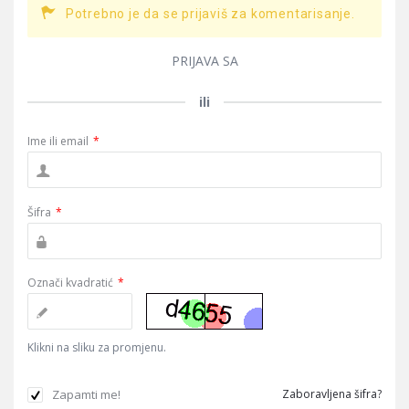
Potrebno je da se prijaviš za komentarisanje.
PRIJAVA SA
ili
Ime ili email
*
Šifra
*
Označi kvadratić
*
Klikni na sliku za promjenu.
Zapamti me!
Zaboravljena šifra?