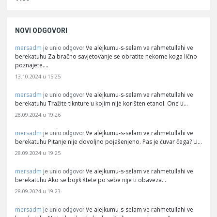
NOVI ODGOVORI
mersadm
Ve alejkumu-s-selam ve rahmetullahi ve
je unio odgovor
berekatuhu Za bračno savjetovanje se obratite nekome koga lično
poznajete.…
13.10.2024 u 15:25
mersadm
Ve alejkumu-s-selam ve rahmetullahi ve
je unio odgovor
berekatuhu Tražite tiknture u kojim nije korišten etanol. One u…
28.09.2024 u 19:26
mersadm
Ve alejkumu-s-selam ve rahmetullahi ve
je unio odgovor
berekatuhu Pitanje nije dovoljno pojašenjeno. Pas je čuvar čega? U…
28.09.2024 u 19:25
mersadm
Ve alejkumu-s-selam ve rahmetullahi ve
je unio odgovor
berekatuhu Ako se bojiš štete po sebe nije ti obaveza…
28.09.2024 u 19:23
mersadm
Ve alejkumu-s-selam ve rahmetullahi ve
je unio odgovor