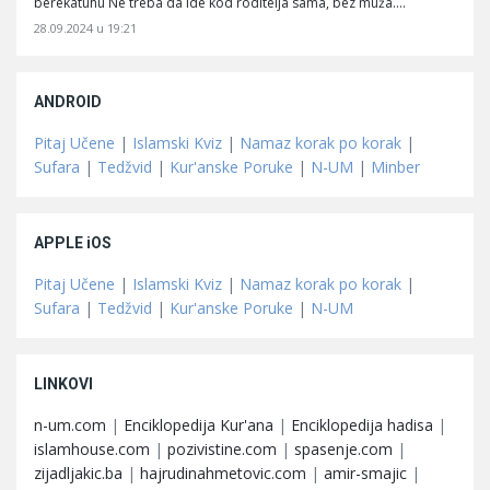
berekatuhu Ne treba da ide kod roditelja sama, bez muža.…
28.09.2024 u 19:21
ANDROID
Pitaj Učene
|
Islamski Kviz
|
Namaz korak po korak
|
Sufara
|
Tedžvid
|
Kur'anske Poruke
|
N-UM
|
Minber
APPLE iOS
Pitaj Učene
|
Islamski Kviz
|
Namaz korak po korak
|
Sufara
|
Tedžvid
|
Kur'anske Poruke
|
N-UM
LINKOVI
n-um.com
|
Enciklopedija Kur'ana
|
Enciklopedija hadisa
|
islamhouse.com
|
pozivistine.com
|
spasenje.com
|
zijadljakic.ba
|
hajrudinahmetovic.com
|
amir-smajic
|