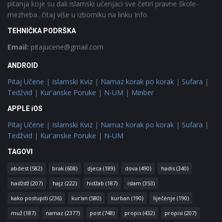
pitanja koje su dali islamski učenjaci sve četiri pravne škole-
mezheba...čitaj više u izborniku na linku Info.
TEHNIČKA PODRŠKA
Email:
pitajucene@gmail.com
ANDROID
Pitaj Učene
|
Islamski Kviz
|
Namaz korak po korak
|
Sufara
|
Tedžvid
|
Kur'anske Poruke
|
N-UM
|
Minber
APPLE iOS
Pitaj Učene
|
Islamski Kviz
|
Namaz korak po korak
|
Sufara
|
Tedžvid
|
Kur'anske Poruke
|
N-UM
TAGOVI
abdest
(582)
brak
(608)
djeca
(189)
dova
(490)
hadis
(340)
hadždž
(207)
hajz
(222)
hidžab
(187)
islam
(353)
kako postupiti
(236)
kur'an
(580)
kurban
(190)
liječenje
(190)
muž
(187)
namaz
(2377)
post
(748)
propis
(432)
propisi
(207)