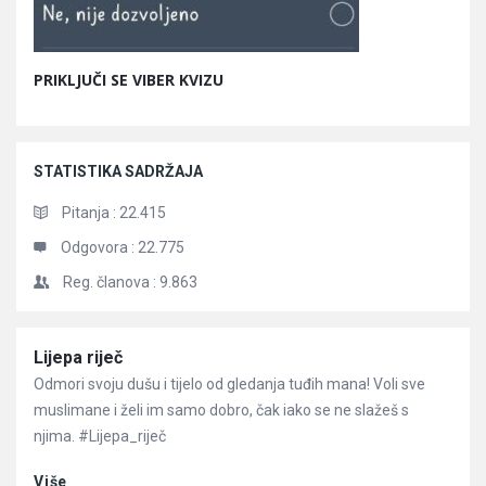
PRIKLJUČI SE VIBER KVIZU
STATISTIKA SADRŽAJA
Pitanja :
22.415
Odgovora :
22.775
Reg. članova :
9.863
Članci
Lijepa riječ
Odmori svoju dušu i tijelo od gledanja tuđih mana! Voli sve
muslimane i želi im samo dobro, čak iako se ne slažeš s
njima. #Lijepa_riječ
Više