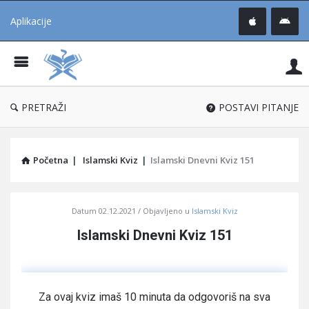
Aplikacije
Pit
Uč
®
PRETRAŽI
POSTAVI PITANJE
Početna
|
Islamski Kviz
|
Islamski Dnevni Kviz 151
Pitaj
Datum
02.12.2021
Objavljeno u
Islamski Kviz
Učene
Islamski Dnevni Kviz 151
®
Latest
Articles
Za ovaj kviz imaš 10 minuta da odgovoriš na sva