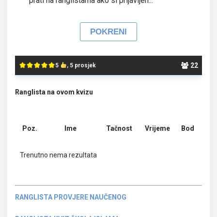
prati na ranglistama ako si prijavljen...
22
5
, 5 prosjek
Ranglista na ovom kvizu
Poz.
Ime
Tačnost
Vrijeme
Bod
Trenutno nema rezultata
RANGLISTA PROVJERE NAUČENOG