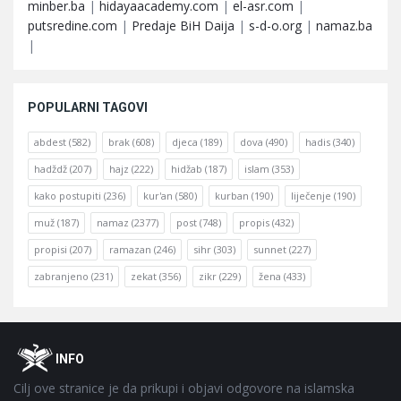
minber.ba
|
hidayaacademy.com
|
el-asr.com
|
putsredine.com
|
Predaje BiH Daija
|
s-d-o.org
|
namaz.ba
|
POPULARNI TAGOVI
abdest
(582)
brak
(608)
djeca
(189)
dova
(490)
hadis
(340)
hadždž
(207)
hajz
(222)
hidžab
(187)
islam
(353)
kako postupiti
(236)
kur'an
(580)
kurban
(190)
liječenje
(190)
muž
(187)
namaz
(2377)
post
(748)
propis
(432)
propisi
(207)
ramazan
(246)
sihr
(303)
sunnet
(227)
zabranjeno
(231)
zekat
(356)
zikr
(229)
žena
(433)
Footer
O
INFO
Cilj ove stranice je da prikupi i objavi odgovore na islamska