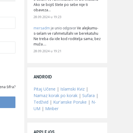
Ako se bojiš štete po sebe nije ti
obaveza…
28.09.2024 u 19:23
mersadm
Ve alejkumu-
je unio odgovor
s-selam ve rahmetullahi ve berekatuhu
Ne treba da ide kod roditelja sama, bez
muža.…
28.09.2024 u 19:21
ANDROID
ena šifra?
Pitaj Učene
|
Islamski Kviz
|
Namaz korak po korak
|
Sufara
|
Tedžvid
|
Kur'anske Poruke
|
N-
UM
|
Minber
APPLE iOS