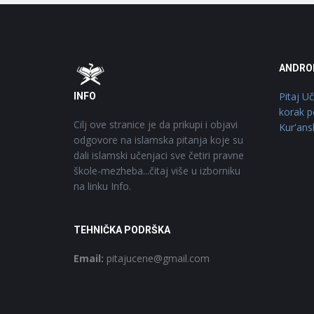
Footer
O
ANDRO
Pitaj U
INFO
korak p
Cilj ove stranice je da prikupi i objavi
Kur'ans
odgovore na islamska pitanja koje su
dali islamski učenjaci sve četiri pravne
škole-mezheba...čitaj više u izborniku
na linku Info.
TEHNIČKA PODRŠKA
Email:
pitajucene@gmail.com