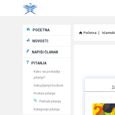
Explore
POČETNA
Početna
|
Islamski
NOVOSTI
Pitaj
NAPIŠI ČLANAK
Učene
PITANJA
®
Kako se postavlja
pitanje?
Latest
Sakupljanje bodove
Z
Articles
Postavi pitanje
Pretraži pitanja
Kategorije pitanja