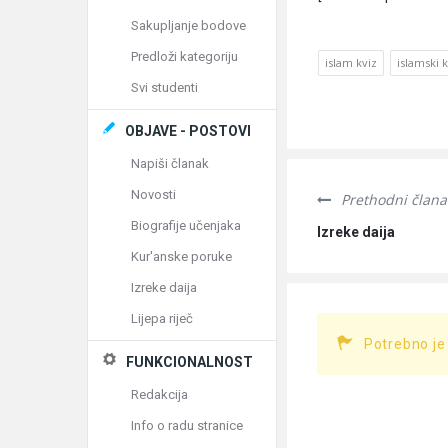
Sakupljanje bodove
Predloži kategoriju
islam kviz
islamski k
Svi studenti
OBJAVE - POSTOVI
Napiši članak
Novosti
Prethodni člana
Biografije učenjaka
Izreke daija
Kur'anske poruke
Izreke daija
Lijepa riječ
Potrebno je
FUNKCIONALNOST
Redakcija
Info o radu stranice