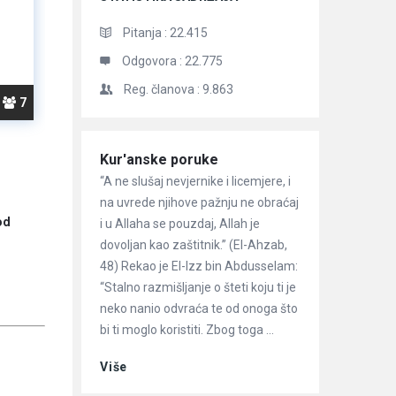
Pitanja :
22.415
Odgovora :
22.775
Reg. članova :
9.863
7
Članci
Kur'anske poruke
“A ne slušaj nevjernike i licemjere, i
na uvrede njihove pažnju ne obraćaj
od
i u Allaha se pouzdaj, Allah je
dovoljan kao zaštitnik.” (El-Ahzab,
48) Rekao je El-Izz bin Abdusselam:
“Stalno razmišljanje o šteti koju ti je
neko nanio odvraća te od onoga što
bi ti moglo koristiti. Zbog toga ...
Više