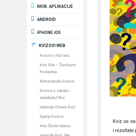
MOB. APLIKACIJE
ANDROID
iPHONE iOS
KVIZOVI WEB
Kvizovi o Kur'anu
Kviz Sira – Životopis
Poslanika
Ramazanski kvizovi
Kvizovi o zekatu i
sadekatul fitru
Islamski Dnevni Kviz
Dječiji kvizovi
Kviz se sas
Kviz Škola Islama
i rezultate 
Islamski Kviz 18+