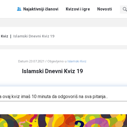
Pitaj
Pitaj
Najaktivniji članovi
Kvizovi i igre
Novosti
Učene
Učene
®
®
Navigacija
 Kviz
|
Islamski Dnevni Kviz 19
Datum
23.07.2021
Objavljeno u
Islamski Kviz
Islamski Dnevni Kviz 19
a ovaj kviz imaš 10 minuta da odgovoriš na sva pitanja...