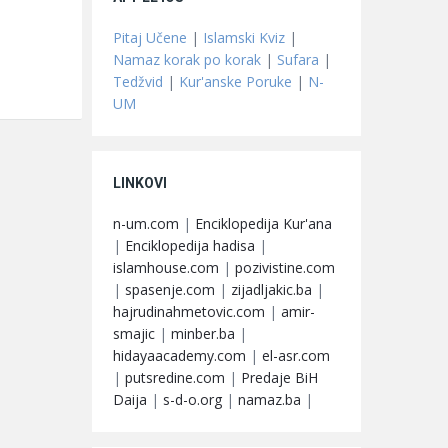
Pitaj Učene
|
Islamski Kviz
|
Namaz korak po korak
|
Sufara
|
Tedžvid
|
Kur'anske Poruke
|
N-
UM
LINKOVI
n-um.com
|
Enciklopedija Kur'ana
|
Enciklopedija hadisa
|
islamhouse.com
|
pozivistine.com
|
spasenje.com
|
zijadljakic.ba
|
hajrudinahmetovic.com
|
amir-
smajic
|
minber.ba
|
hidayaacademy.com
|
el-asr.com
|
putsredine.com
|
Predaje BiH
Daija
|
s-d-o.org
|
namaz.ba
|