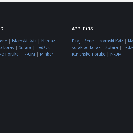
ID
APPLE iOS
čene
|
Islamski Kviz
|
Namaz
Pitaj Učene
|
Islamski Kviz
|
N
o korak
|
Sufara
|
Tedžvid
|
korak po korak
|
Sufara
|
Tedž
ke Poruke
|
N-UM
|
Minber
Kur'anske Poruke
|
N-UM