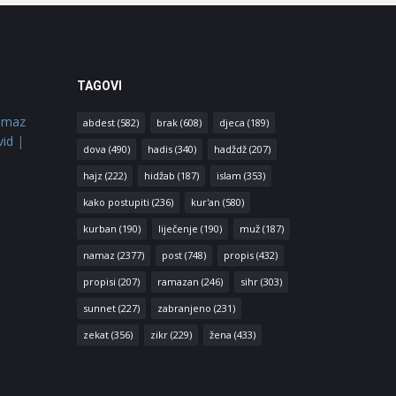
TAGOVI
amaz
abdest
(582)
brak
(608)
djeca
(189)
vid
|
dova
(490)
hadis
(340)
hadždž
(207)
hajz
(222)
hidžab
(187)
islam
(353)
kako postupiti
(236)
kur'an
(580)
kurban
(190)
liječenje
(190)
muž
(187)
namaz
(2377)
post
(748)
propis
(432)
propisi
(207)
ramazan
(246)
sihr
(303)
sunnet
(227)
zabranjeno
(231)
zekat
(356)
zikr
(229)
žena
(433)