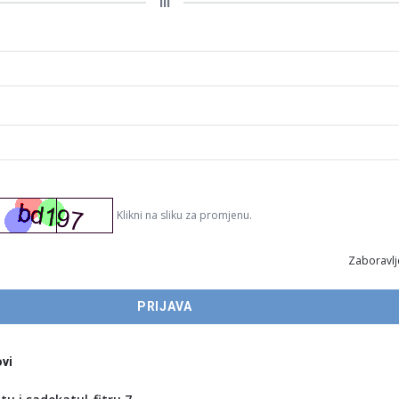
ili
Klikni na sliku za promjenu.
Zaboravlj
vi