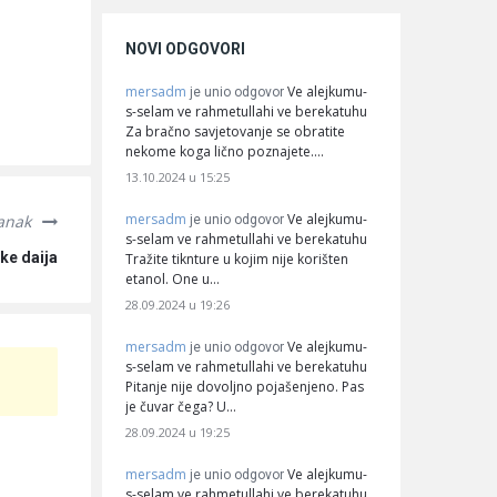
NOVI ODGOVORI
mersadm
Ve alejkumu-
je unio odgovor
s-selam ve rahmetullahi ve berekatuhu
Za bračno savjetovanje se obratite
nekome koga lično poznajete.…
13.10.2024 u 15:25
mersadm
Ve alejkumu-
lanak
je unio odgovor
s-selam ve rahmetullahi ve berekatuhu
ke daija
Tražite tiknture u kojim nije korišten
etanol. One u…
28.09.2024 u 19:26
mersadm
Ve alejkumu-
je unio odgovor
s-selam ve rahmetullahi ve berekatuhu
Pitanje nije dovoljno pojašenjeno. Pas
je čuvar čega? U…
28.09.2024 u 19:25
mersadm
Ve alejkumu-
je unio odgovor
s-selam ve rahmetullahi ve berekatuhu