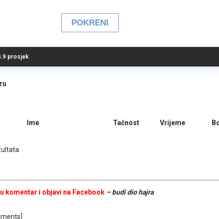
 4.9 prosjek
zu
Ime
Tačnost
Vrijeme
B
ultata
u komentar
i objavi na Facebook
– budi dio hajra
ments]