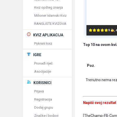
Kviz opšteg znanja
Milioner Islamski Kviz
RANGLISTE KVIZOVA
9
,
KVIZ APLIKACIJA
Pokreni kviz
Top 10 na ovom kvi
IGRE
Pronađi riječ
Poz.
Asocijacije
Trenutno nema rez
KORISNICI
Prijava
Registracija
Napiši svoj rezultat
Dodaj grupu
[TheChamp-FB-Com
Značke i bodovi