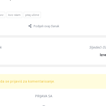
viz
kviz islam
pitaj učene
Podijeli ovaj članak
k
Sljedeći č
Izre
 da se prijaviš za komentarisanje.
PRIJAVA SA