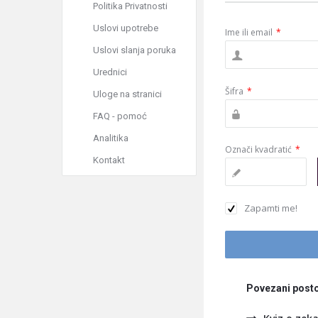
Politika Privatnosti
Uslovi upotrebe
Ime ili email
*
Uslovi slanja poruka
Urednici
Šifra
*
Uloge na stranici
FAQ - pomoć
Analitika
Označi kvadratić
*
Kontakt
Zapamti me!
Povezani posto