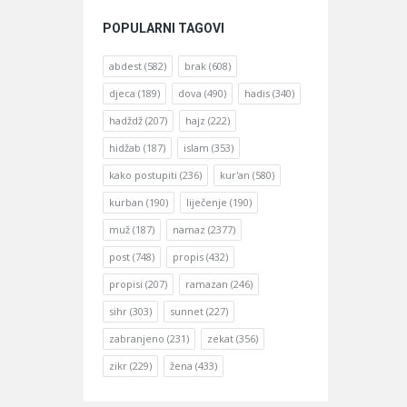
POPULARNI TAGOVI
abdest
(582)
brak
(608)
djeca
(189)
dova
(490)
hadis
(340)
hadždž
(207)
hajz
(222)
hidžab
(187)
islam
(353)
kako postupiti
(236)
kur'an
(580)
kurban
(190)
liječenje
(190)
muž
(187)
namaz
(2377)
post
(748)
propis
(432)
propisi
(207)
ramazan
(246)
sihr
(303)
sunnet
(227)
zabranjeno
(231)
zekat
(356)
zikr
(229)
žena
(433)