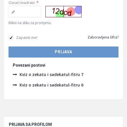
Označi kvadratić
*
Klikni na sliku za promjenu.
Zapamti me!
Zaboravljena šifra?
Povezani postovi
Kviz o zekatu i sadekatul-fitru 7
Kviz o zekatu i sadekatul-fitru 6
Sidebar
PRIJAVA SA PROFILOM