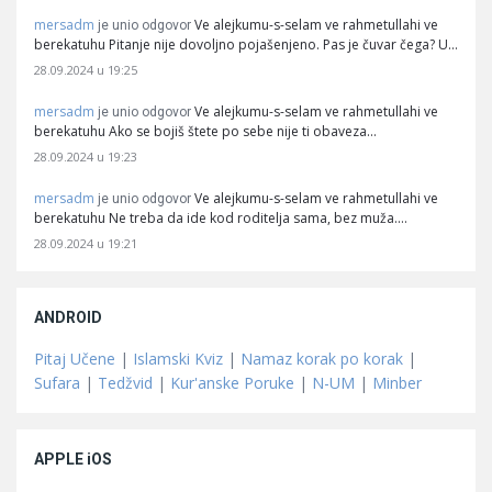
mersadm
Ve alejkumu-s-selam ve rahmetullahi ve
je unio odgovor
berekatuhu Pitanje nije dovoljno pojašenjeno. Pas je čuvar čega? U…
28.09.2024 u 19:25
mersadm
Ve alejkumu-s-selam ve rahmetullahi ve
je unio odgovor
berekatuhu Ako se bojiš štete po sebe nije ti obaveza…
28.09.2024 u 19:23
mersadm
Ve alejkumu-s-selam ve rahmetullahi ve
je unio odgovor
berekatuhu Ne treba da ide kod roditelja sama, bez muža.…
28.09.2024 u 19:21
ANDROID
Pitaj Učene
|
Islamski Kviz
|
Namaz korak po korak
|
Sufara
|
Tedžvid
|
Kur'anske Poruke
|
N-UM
|
Minber
APPLE iOS