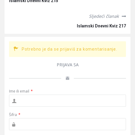
Islamski Dnevni Kviz 215
Sljedeći članak
Islamski Dnevni Kviz 217
Potrebno je da se prijaviš za komentarisanje.
PRIJAVA SA
ili
Ime ili email
*
Šifra
*