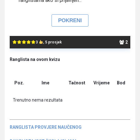
ranglistama ako si prijavljen...
2
3
, 5 prosjek
Ranglista na ovom kvizu
Poz.
Ime
Tačnost
Vrijeme
Bod
Trenutno nema rezultata
RANGLISTA PROVJERE NAUČENOG