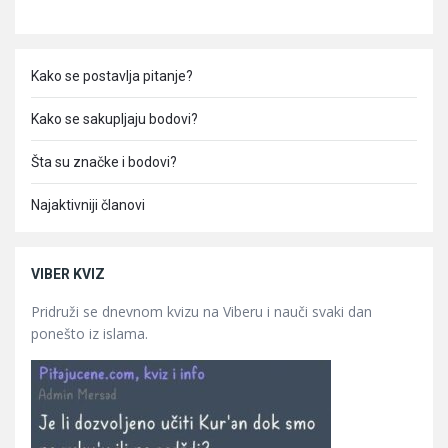
Kako se postavlja pitanje?
Kako se sakupljaju bodovi?
Šta su značke i bodovi?
Najaktivniji članovi
VIBER KVIZ
Pridruži se dnevnom kvizu na Viberu i nauči svaki dan
ponešto iz islama.