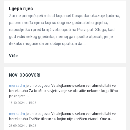
Članci
Lijepa riječ
Zar ne primjećuješ milost koju naš Gospodar ukazuje ljudima,
pa one među njima koji su dugi niz godina bili u grijehu,
naposljetku i pred kraj života uputi na Pravi put. Stoga, kad
god vidiš nekog grješnika, nemoj ga nipošto otpisati, jer je
itekako moguće da on dobije uputu, a da ...
Više
NOVI ODGOVORI
mersadm
Ve alejkumu-s-selam ve rahmetullahi ve
je unio odgovor
berekatuhu Za bračno savjetovanje se obratite nekome koga lično
poznajete.…
13.10.2024 u 15:25
mersadm
Ve alejkumu-s-selam ve rahmetullahi ve
je unio odgovor
berekatuhu Tražite tiknture u kojim nije korišten etanol. One u…
28.09.2024 u 19:26