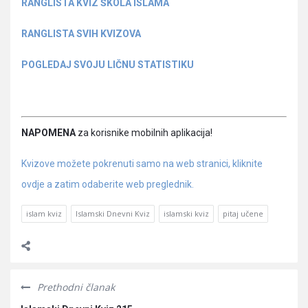
RANGLISTA KVIZ ŠKOLA ISLAMA
RANGLISTA SVIH KVIZOVA
POGLEDAJ SVOJU LIČNU STATISTIKU
NAPOMENA
za korisnike mobilnih aplikacija!
Kvizove možete pokrenuti samo na web stranici, kliknite
ovdje a zatim odaberite web preglednik.
islam kviz
Islamski Dnevni Kviz
islamski kviz
pitaj učene
Prethodni članak