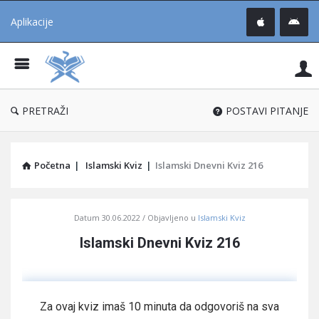
Aplikacije
Pit
Uč
®
PRETRAŽI
POSTAVI PITANJE
Početna
|
Islamski Kviz
|
Islamski Dnevni Kviz 216
Pitaj
Datum
30.06.2022
Objavljeno u
Islamski Kviz
Učene
Islamski Dnevni Kviz 216
®
Latest
Articles
Za ovaj kviz imaš 10 minuta da odgovoriš na sva