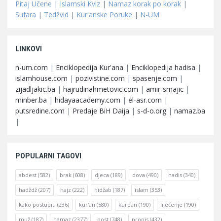
Pitaj Učene
|
Islamski Kviz
|
Namaz korak po korak
|
Sufara
|
Tedžvid
|
Kur'anske Poruke
|
N-UM
LINKOVI
n-um.com
|
Enciklopedija Kur'ana
|
Enciklopedija hadisa
|
islamhouse.com
|
pozivistine.com
|
spasenje.com
|
zijadljakic.ba
|
hajrudinahmetovic.com
|
amir-smajic
|
minber.ba
|
hidayaacademy.com
|
el-asr.com
|
putsredine.com
|
Predaje BiH Daija
|
s-d-o.org
|
namaz.ba
|
POPULARNI TAGOVI
abdest
(582)
brak
(608)
djeca
(189)
dova
(490)
hadis
(340)
hadždž
(207)
hajz
(222)
hidžab
(187)
islam
(353)
kako postupiti
(236)
kur'an
(580)
kurban
(190)
liječenje
(190)
muž
(187)
namaz
(2377)
post
(748)
propis
(432)