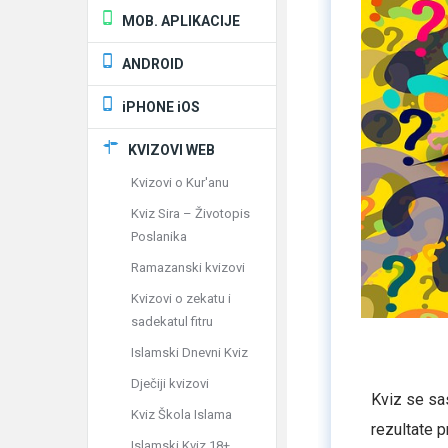
MOB. APLIKACIJE
ANDROID
iPHONE iOS
KVIZOVI WEB
Kvizovi o Kur'anu
Kviz Sira – Životopis
Poslanika
Ramazanski kvizovi
Kvizovi o zekatu i
sadekatul fitru
Islamski Dnevni Kviz
Dječiji kvizovi
Kviz se sas
Kviz Škola Islama
rezultate pr
Islamski Kviz 18+