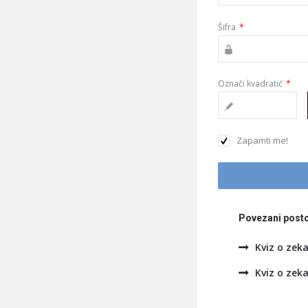
Šifra
*
Označi kvadratić
*
Zapamti me!
Povezani posto
Kviz o zeka
Kviz o zeka