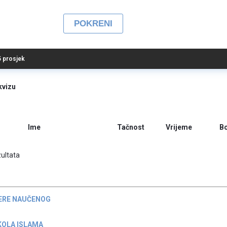
 5 prosjek
kvizu
Ime
Tačnost
Vrijeme
B
ultata
ERE NAUČENOG
KOLA ISLAMA