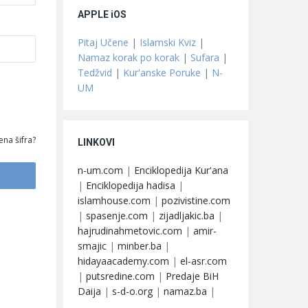
APPLE iOS
Pitaj Učene
|
Islamski Kviz
|
Namaz korak po korak
|
Sufara
|
Tedžvid
|
Kur'anske Poruke
|
N-
UM
ena šifra?
LINKOVI
n-um.com
|
Enciklopedija Kur'ana
|
Enciklopedija hadisa
|
islamhouse.com
|
pozivistine.com
|
spasenje.com
|
zijadljakic.ba
|
hajrudinahmetovic.com
|
amir-
smajic
|
minber.ba
|
hidayaacademy.com
|
el-asr.com
|
putsredine.com
|
Predaje BiH
Daija
|
s-d-o.org
|
namaz.ba
|