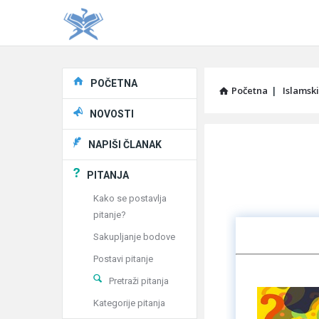
Explore
POČETNA
Početna
|
Islamski
NOVOSTI
Pitaj
NAPIŠI ČLANAK
Učene
PITANJA
®
Kako se postavlja
pitanje?
Latest
Sakupljanje bodove
Articles
Postavi pitanje
Pretraži pitanja
Kategorije pitanja