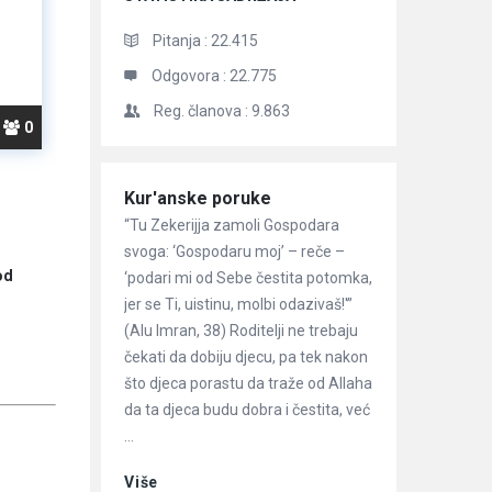
Pitanja :
22.415
Odgovora :
22.775
Reg. članova :
9.863
0
Članci
Kur'anske poruke
“Tu Zekerijja zamoli Gospodara
svoga: ‘Gospodaru moj’ – reče –
od
‘podari mi od Sebe čestita potomka,
jer se Ti, uistinu, molbi odazivaš!'”
(Alu Imran, 38) Roditelji ne trebaju
čekati da dobiju djecu, pa tek nakon
što djeca porastu da traže od Allaha
da ta djeca budu dobra i čestita, već
...
Više