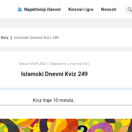
Pitaj
Pitaj
Najaktivniji članovi
Kvizovi i igre
Novosti
Učene
Učene
®
®
Navigacija
 Kviz
|
Islamski Dnevni Kviz 249
Datum
04.09.2022
Objavljeno u
Islamski Kviz
Islamski Dnevni Kviz 249
Kviz traje 10 minuta...