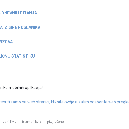
5 DNEVNIH PITANJA
A IZ SIRE POSLANIKA
VIZOVA
IČNU STATISTIKU
nike mobilnih aplikacija!
nuti samo na web stranici, kliknite ovdje a zatim odaberite web pregle
Dnevni Kviz
islamski kviz
pitaj učene