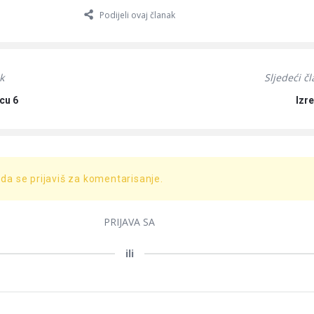
Podijeli ovaj članak
k
Sljedeći č
cu 6
Izre
 da se prijaviš za komentarisanje.
PRIJAVA SA
ili