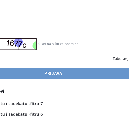
Klikni na sliku za promjenu.
Zaboravlj
vi
tu i sadekatul-fitru 7
tu i sadekatul-fitru 6