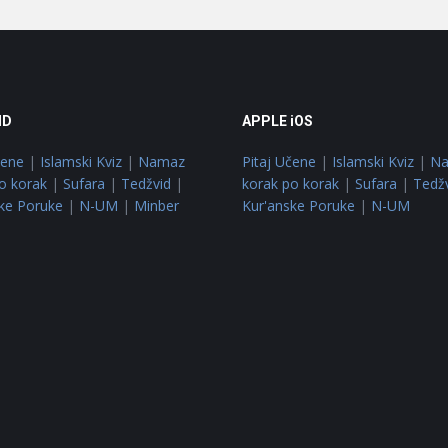
ID
APPLE iOS
čene
|
Islamski Kviz
|
Namaz
Pitaj Učene
|
Islamski Kviz
|
N
o korak
|
Sufara
|
Tedžvid
|
korak po korak
|
Sufara
|
Tedž
ke Poruke
|
N-UM
|
Minber
Kur'anske Poruke
|
N-UM