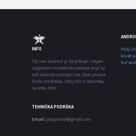
Footer
O
ANDRO
Pitaj U
INFO
korak p
Cilj ove stranice je da prikupi i objavi
Kur'ans
odgovore na islamska pitanja koje su
dali islamski učenjaci sve četiri pravne
škole-mezheba...čitaj više u izborniku
na linku Info.
TEHNIČKA PODRŠKA
Email:
pitajucene@gmail.com