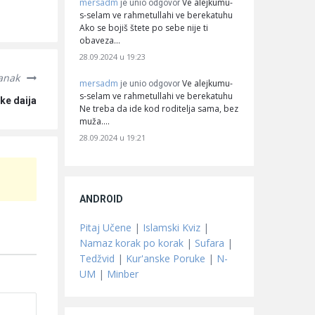
mersadm
Ve alejkumu-
je unio odgovor
s-selam ve rahmetullahi ve berekatuhu
Ako se bojiš štete po sebe nije ti
obaveza…
28.09.2024 u 19:23
lanak
mersadm
Ve alejkumu-
je unio odgovor
s-selam ve rahmetullahi ve berekatuhu
ke daija
Ne treba da ide kod roditelja sama, bez
muža.…
28.09.2024 u 19:21
ANDROID
Pitaj Učene
|
Islamski Kviz
|
Namaz korak po korak
|
Sufara
|
Tedžvid
|
Kur'anske Poruke
|
N-
UM
|
Minber