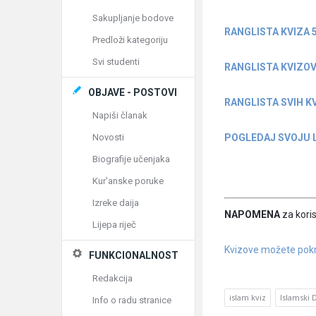
Sakupljanje bodove
RANGLISTA KVIZA 
Predloži kategoriju
Svi studenti
RANGLISTA KVIZOV
OBJAVE - POSTOVI
RANGLISTA SVIH K
Napiši članak
POGLEDAJ SVOJU L
Novosti
Biografije učenjaka
Kur'anske poruke
Izreke daija
NAPOMENA
za koris
Lijepa riječ
Kvizove možete pokre
FUNKCIONALNOST
Redakcija
islam kviz
Islamski 
Info o radu stranice