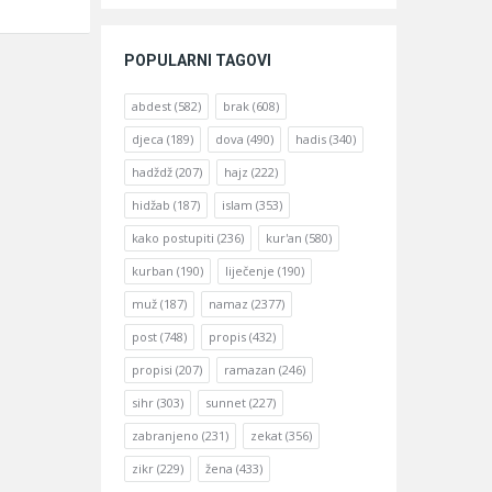
POPULARNI TAGOVI
abdest
(582)
brak
(608)
djeca
(189)
dova
(490)
hadis
(340)
hadždž
(207)
hajz
(222)
hidžab
(187)
islam
(353)
kako postupiti
(236)
kur'an
(580)
kurban
(190)
liječenje
(190)
muž
(187)
namaz
(2377)
post
(748)
propis
(432)
propisi
(207)
ramazan
(246)
sihr
(303)
sunnet
(227)
zabranjeno
(231)
zekat
(356)
zikr
(229)
žena
(433)