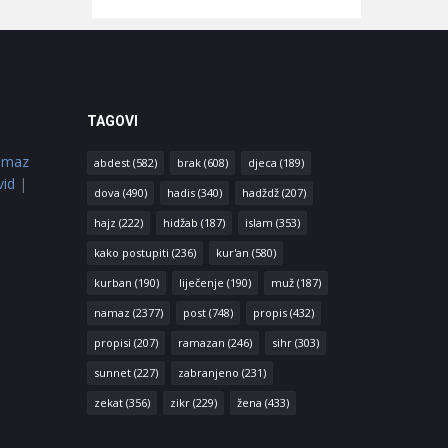
TAGOVI
amaz
abdest
(582)
brak
(608)
djeca
(189)
vid
|
dova
(490)
hadis
(340)
hadždž
(207)
hajz
(222)
hidžab
(187)
islam
(353)
kako postupiti
(236)
kur'an
(580)
kurban
(190)
liječenje
(190)
muž
(187)
namaz
(2377)
post
(748)
propis
(432)
propisi
(207)
ramazan
(246)
sihr
(303)
sunnet
(227)
zabranjeno
(231)
zekat
(356)
zikr
(229)
žena
(433)