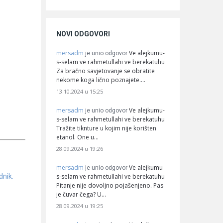
NOVI ODGOVORI
mersadm
Ve alejkumu-
je unio odgovor
s-selam ve rahmetullahi ve berekatuhu
Za bračno savjetovanje se obratite
nekome koga lično poznajete.…
13.10.2024 u 15:25
mersadm
Ve alejkumu-
je unio odgovor
s-selam ve rahmetullahi ve berekatuhu
Tražite tiknture u kojim nije korišten
etanol. One u…
28.09.2024 u 19:26
mersadm
Ve alejkumu-
je unio odgovor
s-selam ve rahmetullahi ve berekatuhu
dnik.
Pitanje nije dovoljno pojašenjeno. Pas
je čuvar čega? U…
28.09.2024 u 19:25