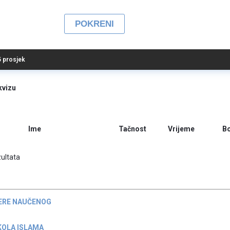
 5 prosjek
kvizu
Ime
Tačnost
Vrijeme
B
ultata
ERE NAUČENOG
KOLA ISLAMA