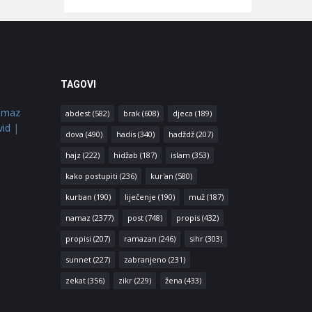
TAGOVI
amaz
abdest
(582)
brak
(608)
djeca
(189)
vid
|
dova
(490)
hadis
(340)
hadždž
(207)
hajz
(222)
hidžab
(187)
islam
(353)
kako postupiti
(236)
kur'an
(580)
kurban
(190)
liječenje
(190)
muž
(187)
namaz
(2377)
post
(748)
propis
(432)
propisi
(207)
ramazan
(246)
sihr
(303)
sunnet
(227)
zabranjeno
(231)
zekat
(356)
zikr
(229)
žena
(433)