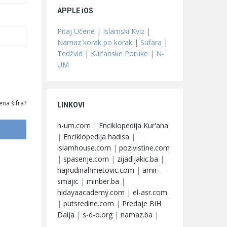
APPLE iOS
Pitaj Učene
|
Islamski Kviz
|
Namaz korak po korak
|
Sufara
|
Tedžvid
|
Kur'anske Poruke
|
N-
UM
ena šifra?
LINKOVI
n-um.com
|
Enciklopedija Kur'ana
|
Enciklopedija hadisa
|
islamhouse.com
|
pozivistine.com
|
spasenje.com
|
zijadljakic.ba
|
hajrudinahmetovic.com
|
amir-
smajic
|
minber.ba
|
hidayaacademy.com
|
el-asr.com
|
putsredine.com
|
Predaje BiH
Daija
|
s-d-o.org
|
namaz.ba
|