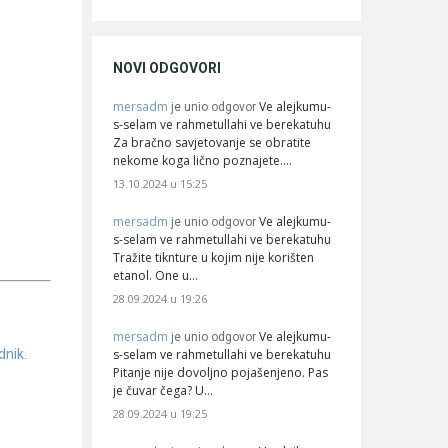
NOVI ODGOVORI
mersadm
Ve alejkumu-
je unio odgovor
s-selam ve rahmetullahi ve berekatuhu
Za bračno savjetovanje se obratite
nekome koga lično poznajete.…
13.10.2024 u 15:25
mersadm
Ve alejkumu-
je unio odgovor
s-selam ve rahmetullahi ve berekatuhu
Tražite tiknture u kojim nije korišten
etanol. One u…
28.09.2024 u 19:26
mersadm
Ve alejkumu-
je unio odgovor
s-selam ve rahmetullahi ve berekatuhu
dnik.
Pitanje nije dovoljno pojašenjeno. Pas
je čuvar čega? U…
28.09.2024 u 19:25