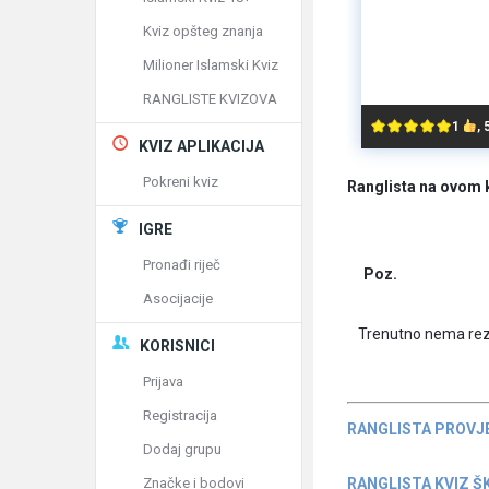
Kviz opšteg znanja
Milioner Islamski Kviz
RANGLISTE KVIZOVA
1
,
KVIZ APLIKACIJA
Pokreni kviz
Ranglista na ovom 
IGRE
Pronađi riječ
Poz.
Asocijacije
Trenutno nema rez
KORISNICI
Prijava
Registracija
RANGLISTA PROVJ
Dodaj grupu
RANGLISTA KVIZ Š
Značke i bodovi