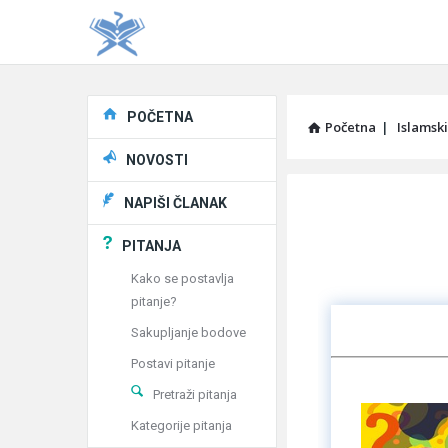
Explore
POČETNA
Početna
|
Islamski
NOVOSTI
Pitaj
NAPIŠI ČLANAK
Učene
PITANJA
®
Kako se postavlja
pitanje?
Latest
Sakupljanje bodove
Articles
Postavi pitanje
Pretraži pitanja
Kategorije pitanja