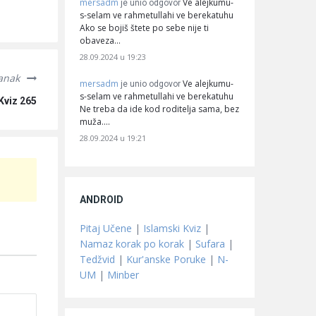
mersadm
Ve alejkumu-
je unio odgovor
s-selam ve rahmetullahi ve berekatuhu
Ako se bojiš štete po sebe nije ti
obaveza…
28.09.2024 u 19:23
lanak
mersadm
Ve alejkumu-
je unio odgovor
s-selam ve rahmetullahi ve berekatuhu
Kviz 265
Ne treba da ide kod roditelja sama, bez
muža.…
28.09.2024 u 19:21
ANDROID
Pitaj Učene
|
Islamski Kviz
|
Namaz korak po korak
|
Sufara
|
Tedžvid
|
Kur'anske Poruke
|
N-
UM
|
Minber