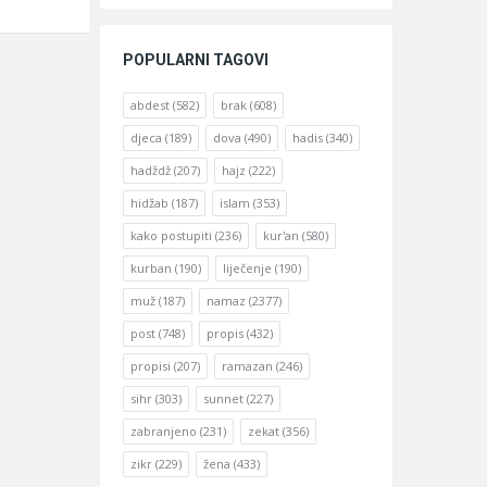
POPULARNI TAGOVI
abdest
(582)
brak
(608)
djeca
(189)
dova
(490)
hadis
(340)
hadždž
(207)
hajz
(222)
hidžab
(187)
islam
(353)
kako postupiti
(236)
kur'an
(580)
kurban
(190)
liječenje
(190)
muž
(187)
namaz
(2377)
post
(748)
propis
(432)
propisi
(207)
ramazan
(246)
sihr
(303)
sunnet
(227)
zabranjeno
(231)
zekat
(356)
zikr
(229)
žena
(433)