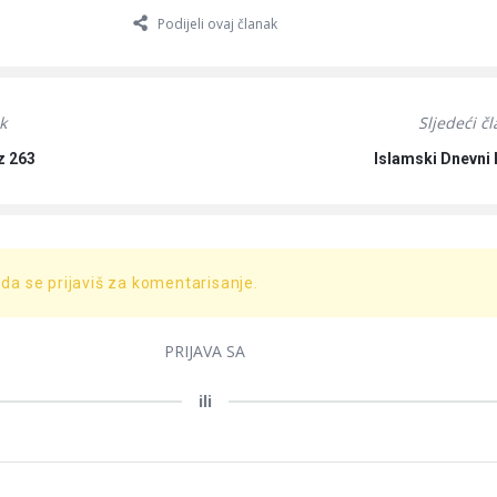
Podijeli ovaj članak
k
Sljedeći č
z 263
Islamski Dnevni 
 da se prijaviš za komentarisanje.
PRIJAVA SA
ili