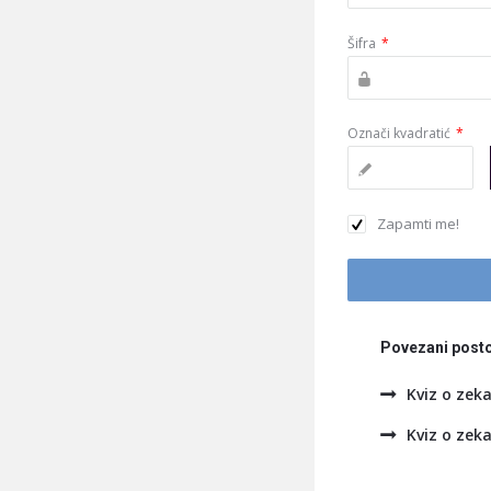
Šifra
*
Označi kvadratić
*
Zapamti me!
Povezani posto
Kviz o zeka
Kviz o zeka