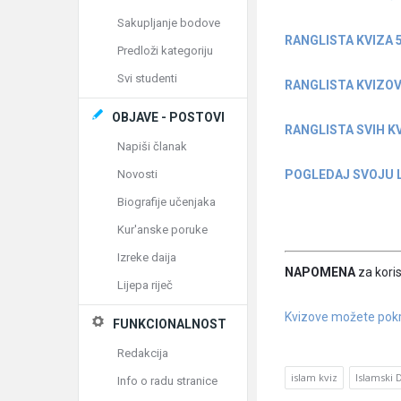
Sakupljanje bodove
RANGLISTA KVIZA 
Predloži kategoriju
Svi studenti
RANGLISTA KVIZOV
OBJAVE - POSTOVI
RANGLISTA SVIH K
Napiši članak
POGLEDAJ SVOJU L
Novosti
Biografije učenjaka
Kur'anske poruke
Izreke daija
NAPOMENA
za koris
Lijepa riječ
Kvizove možete pokre
FUNKCIONALNOST
Redakcija
islam kviz
Islamski 
Info o radu stranice