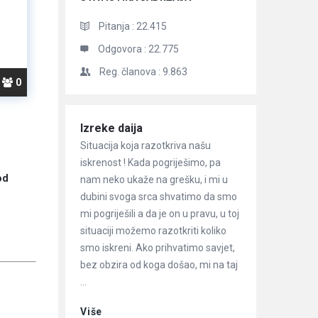
Pitanja :
22.415
Odgovora :
22.775
Reg. članova :
9.863
0
Članci
Izreke daija
Situacija koja razotkriva našu
iskrenost ! Kada pogriješimo, pa
od
nam neko ukaže na grešku, i mi u
dubini svoga srca shvatimo da smo
mi pogriješili a da je on u pravu, u toj
situaciji možemo razotkriti koliko
smo iskreni. Ako prihvatimo savjet,
bez obzira od koga došao, mi na taj
...
Više