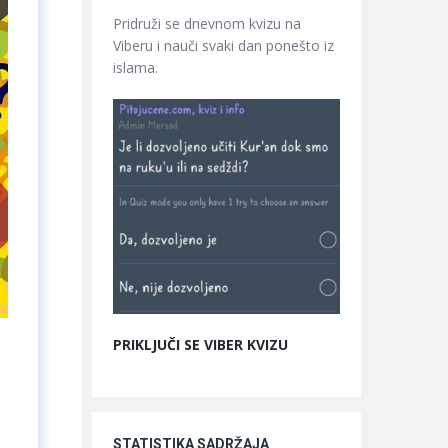
Pridruži se dnevnom kvizu na
Viberu i nauči svaki dan ponešto iz
islama.
PRIKLJUČI SE VIBER KVIZU
STATISTIKA SADRŽAJA