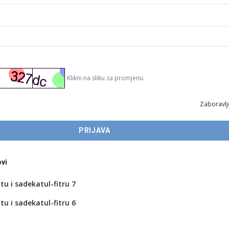
Klikni na sliku za promjenu.
Zaboravlj
vi
tu i sadekatul-fitru 7
tu i sadekatul-fitru 6