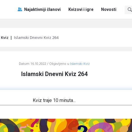
Pitaj
Pitaj
Najaktivniji članovi
Kvizovi i igre
Novosti
Učene
Učene
®
®
Navigacija
 Kviz
|
Islamski Dnevni Kviz 264
Datum
16.10.2022
Objavljeno u
Islamski Kviz
Islamski Dnevni Kviz 264
Kviz traje 10 minuta...