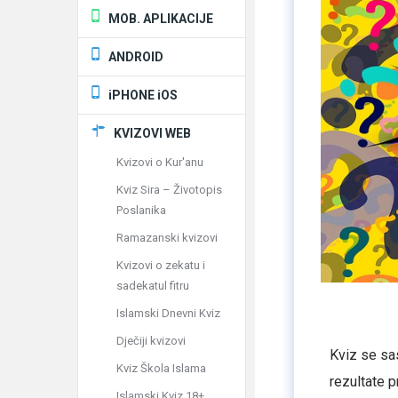
MOB. APLIKACIJE
ANDROID
iPHONE iOS
KVIZOVI WEB
Kvizovi o Kur'anu
Kviz Sira – Životopis
Poslanika
Ramazanski kvizovi
Kvizovi o zekatu i
sadekatul fitru
Islamski Dnevni Kviz
Dječiji kvizovi
Kviz se sas
Kviz Škola Islama
rezultate pr
Islamski Kviz 18+