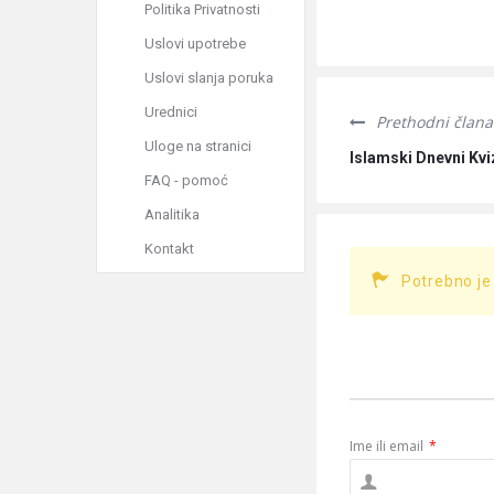
Politika Privatnosti
Uslovi upotrebe
Uslovi slanja poruka
Urednici
Prethodni člana
Uloge na stranici
Islamski Dnevni Kvi
FAQ - pomoć
Analitika
Kontakt
Potrebno je
Ime ili email
*