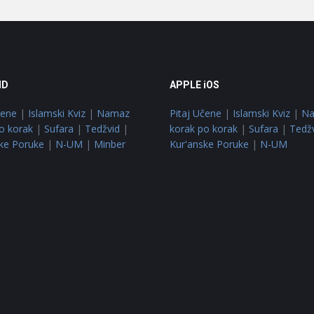
ID
APPLE iOS
čene
|
Islamski Kviz
|
Namaz
Pitaj Učene
|
Islamski Kviz
|
N
o korak
|
Sufara
|
Tedžvid
|
korak po korak
|
Sufara
|
Tedž
ke Poruke
|
N-UM
|
Minber
Kur'anske Poruke
|
N-UM