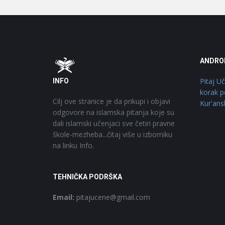
Footer
O
ANDRO
Pitaj U
INFO
korak p
Cilj ove stranice je da prikupi i objavi
Kur'ans
odgovore na islamska pitanja koje su
dali islamski učenjaci sve četiri pravne
škole-mezheba...čitaj više u izborniku
na linku Info.
TEHNIČKA PODRŠKA
Email:
pitajucene@gmail.com