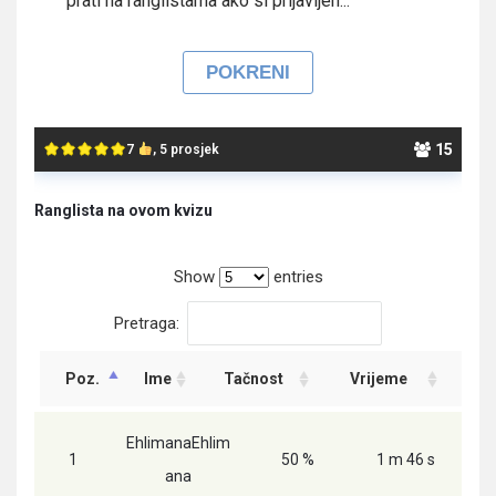
prati na ranglistama ako si prijavljen...
15
7
, 5 prosjek
Ranglista na ovom kvizu
Show
entries
Pretraga:
Poz.
Ime
Tačnost
Vrijeme
Bo
EhlimanaEhlim
1
50 %
1 m 46 s
11 
ana