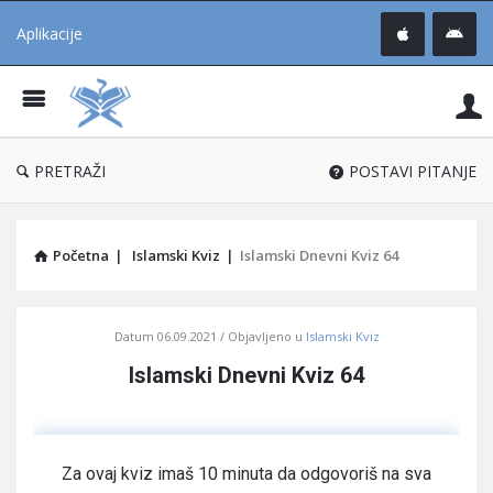
Aplikacije
Pit
Uč
®
PRETRAŽI
POSTAVI PITANJE
Početna
|
Islamski Kviz
|
Islamski Dnevni Kviz 64
Pitaj
Datum
06.09.2021
Objavljeno u
Islamski Kviz
Učene
Islamski Dnevni Kviz 64
®
Latest
Articles
Za ovaj kviz imaš 10 minuta da odgovoriš na sva