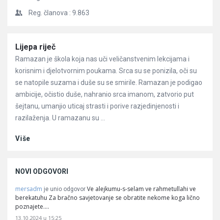
Reg. članova :
9.863
Članci
Lijepa riječ
Ramazan je škola koja nas uči veličanstvenim lekcijama i
korisnim i djelotvornim poukama. Srca su se ponizila, oči su
se natopile suzama i duše su se smirile. Ramazan je podigao
ambicije, očistio duše, nahranio srca imanom, zatvorio put
šejtanu, umanjio uticaj strasti i porive razjedinjenosti i
razilaženja. U ramazanu su ...
Više
NOVI ODGOVORI
mersadm
Ve alejkumu-s-selam ve rahmetullahi ve
je unio odgovor
berekatuhu Za bračno savjetovanje se obratite nekome koga lično
poznajete.…
13.10.2024 u 15:25