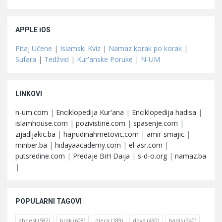
APPLE iOS
Pitaj Učene
|
Islamski Kviz
|
Namaz korak po korak
|
Sufara
|
Tedžvid
|
Kur'anske Poruke
|
N-UM
LINKOVI
n-um.com
|
Enciklopedija Kur'ana
|
Enciklopedija hadisa
|
islamhouse.com
|
pozivistine.com
|
spasenje.com
|
zijadljakic.ba
|
hajrudinahmetovic.com
|
amir-smajic
|
minber.ba
|
hidayaacademy.com
|
el-asr.com
|
putsredine.com
|
Predaje BiH Daija
|
s-d-o.org
|
namaz.ba
|
POPULARNI TAGOVI
abdest
(582)
brak
(608)
djeca
(189)
dova
(490)
hadis
(340)