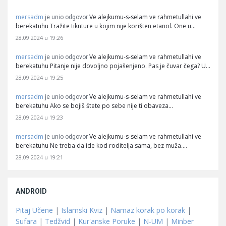
mersadm
Ve alejkumu-s-selam ve rahmetullahi ve
je unio odgovor
berekatuhu Tražite tiknture u kojim nije korišten etanol. One u…
28.09.2024 u 19:26
mersadm
Ve alejkumu-s-selam ve rahmetullahi ve
je unio odgovor
berekatuhu Pitanje nije dovoljno pojašenjeno. Pas je čuvar čega? U…
28.09.2024 u 19:25
mersadm
Ve alejkumu-s-selam ve rahmetullahi ve
je unio odgovor
berekatuhu Ako se bojiš štete po sebe nije ti obaveza…
28.09.2024 u 19:23
mersadm
Ve alejkumu-s-selam ve rahmetullahi ve
je unio odgovor
berekatuhu Ne treba da ide kod roditelja sama, bez muža.…
28.09.2024 u 19:21
ANDROID
Pitaj Učene
|
Islamski Kviz
|
Namaz korak po korak
|
Sufara
|
Tedžvid
|
Kur'anske Poruke
|
N-UM
|
Minber