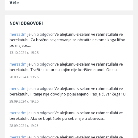
Više
NOVI ODGOVORI
mersadm
Ve alejkumu-s-selam ve rahmetullahi ve
je unio odgovor
berekatuhu Za bračno savjetovanje se obratite nekome koga lično
poznajete.…
13.10.2024 u 15:25
mersadm
Ve alejkumu-s-selam ve rahmetullahi ve
je unio odgovor
berekatuhu Tražite tiknture u kojim nije korišten etanol. One u…
28.09.2024 u 19:26
mersadm
Ve alejkumu-s-selam ve rahmetullahi ve
je unio odgovor
berekatuhu Pitanje nije dovoljno pojašenjeno. Pas je čuvar čega? U…
28.09.2024 u 19:25
mersadm
Ve alejkumu-s-selam ve rahmetullahi ve
je unio odgovor
berekatuhu Ako se bojiš štete po sebe nije ti obaveza…
28.09.2024 u 19:23
mersadm
Ve alejkumu-s-selam ve rahmetullahi ve
je unio odgovor