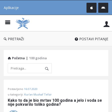
Aplikacije
Pit
Uč
®
PRETRAŽI
POSTAVI PITANJE
Početna
|
100 godina
Pitaj
Postavljeno
16.07.2020
Učene
u kategoriji:
Kur'an Mushaf Tefsir
®
Kako to da je bio mrtav 100 godina a jelo i voda se 
nije pokvarilo toliko godina?
Latest