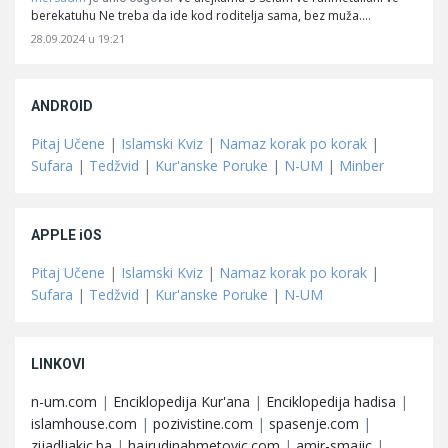
berekatuhu Ne treba da ide kod roditelja sama, bez muža.…
28.09.2024 u 19:21
ANDROID
Pitaj Učene
|
Islamski Kviz
|
Namaz korak po korak
|
Sufara
|
Tedžvid
|
Kur'anske Poruke
|
N-UM
|
Minber
APPLE iOS
Pitaj Učene
|
Islamski Kviz
|
Namaz korak po korak
|
Sufara
|
Tedžvid
|
Kur'anske Poruke
|
N-UM
LINKOVI
n-um.com
|
Enciklopedija Kur'ana
|
Enciklopedija hadisa
|
islamhouse.com
|
pozivistine.com
|
spasenje.com
|
zijadljakic.ba
|
hajrudinahmetovic.com
|
amir-smajic
|