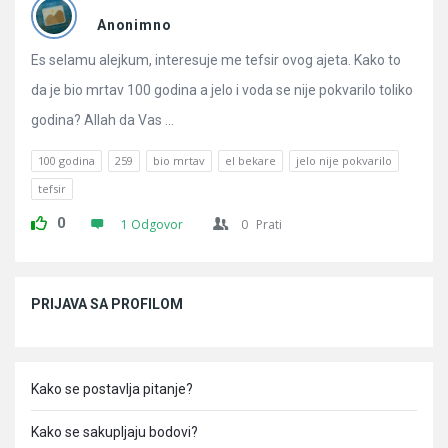
Pitanja
Anonimno
Es selamu alejkum, interesuje me tefsir ovog ajeta. Kako to
da je bio mrtav 100 godina a jelo i voda se nije pokvarilo toliko
godina? Allah da Vas ...
100 godina
259
bio mrtav
el bekare
jelo nije pokvarilo
tefsir
0
1 Odgovor
0
Prati
Sidebar
PRIJAVA SA PROFILOM
Kako se postavlja pitanje?
Kako se sakupljaju bodovi?