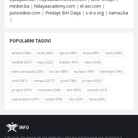
minber.ba
|
hidayaacademy.com
|
el-asr.com
|
putsredine.com
|
Predaje BiH Daija
|
s-d-o.org
|
namaz.ba
|
POPULARNI TAGOVI
abdest
(582)
brak
(608)
djeca
(189)
dova
(490)
hadis
(340)
hadždž
(207)
hajz
(222)
hidžab
(187)
islam
(353)
kako postupiti
(236)
kur'an
(580)
kurban
(190)
liječenje
(190)
muž
(187)
namaz
(2377)
post
(748)
propis
(432)
propisi
(207)
ramazan
(246)
sihr
(303)
sunnet
(227)
zabranjeno
(231)
zekat
(356)
zikr
(229)
žena
(433)
Footer
O
INFO
Cilj ove stranice je da prikupi i objavi odgovore na islamska