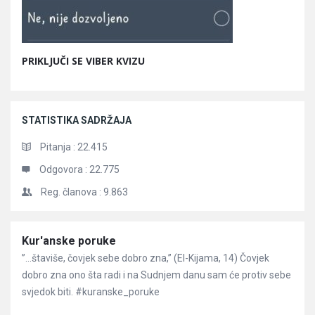
PRIKLJUČI SE VIBER KVIZU
STATISTIKA SADRŽAJA
Pitanja :
22.415
Odgovora :
22.775
Reg. članova :
9.863
Članci
Kur'anske poruke
”…štaviše, čovjek sebe dobro zna,” (El-Kijama, 14) Čovjek
dobro zna ono šta radi i na Sudnjem danu sam će protiv sebe
svjedok biti. #kuranske_poruke