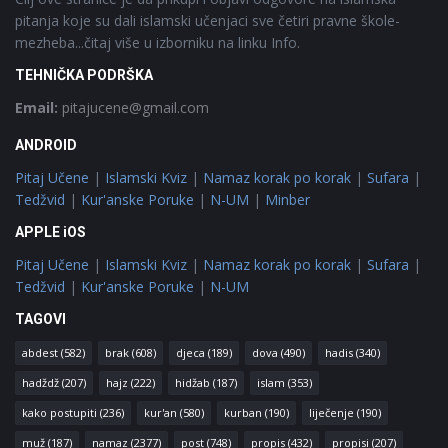
pitanja koje su dali islamski učenjaci sve četiri pravne škole-
mezheba...čitaj više u izborniku na linku Info.
TEHNIČKA PODRŠKA
Email:
pitajucene@gmail.com
ANDROID
Pitaj Učene
|
Islamski Kviz
|
Namaz korak po korak
|
Sufara
|
Tedžvid
|
Kur'anske Poruke
|
N-UM
|
Minber
APPLE iOS
Pitaj Učene
|
Islamski Kviz
|
Namaz korak po korak
|
Sufara
|
Tedžvid
|
Kur'anske Poruke
|
N-UM
TAGOVI
abdest
(582)
brak
(608)
djeca
(189)
dova
(490)
hadis
(340)
hadždž
(207)
hajz
(222)
hidžab
(187)
islam
(353)
kako postupiti
(236)
kur'an
(580)
kurban
(190)
liječenje
(190)
muž
(187)
namaz
(2377)
post
(748)
propis
(432)
propisi
(207)