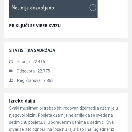
PRIKLJUČI SE VIBER KVIZU
STATISTIKA SADRŽAJA
Pitanja :
22.415
Odgovora :
22.775
Reg. članova :
9.863
Članci
Izreke daija
Svaki musliman bi trebao biti redovan džematlija džamije u
njegovoj blizini. Posjeta džamije ne smije da se svede na
sedmičnu posjetu, ili u određenim danima u sedmici. Ova
stvar se isto odnosi i na “običnu raju” kao i na “ugledne” iz