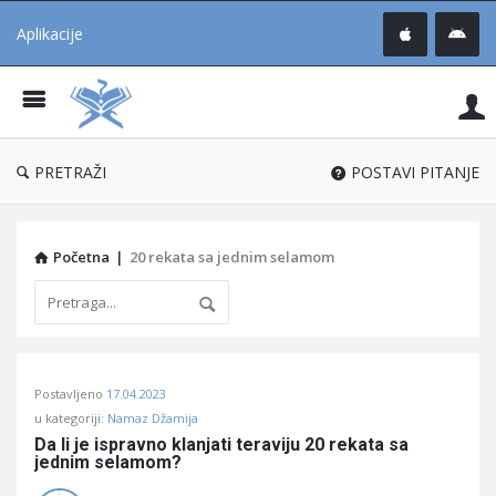
Aplikacije
Pit
Uč
®
PRETRAŽI
POSTAVI PITANJE
Početna
|
20 rekata sa jednim selamom
Pitaj
Postavljeno
17.04.2023
Učene
u kategoriji:
Namaz Džamija
®
Da li je ispravno klanjati teraviju 20 rekata sa 
jednim selamom?
Latest