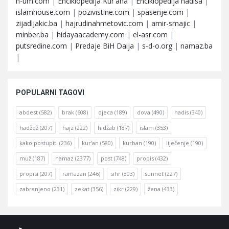
n-um.com
|
Enciklopedija Kur'ana
|
Enciklopedija hadisa
|
islamhouse.com
|
pozivistine.com
|
spasenje.com
|
zijadljakic.ba
|
hajrudinahmetovic.com
|
amir-smajic
|
minber.ba
|
hidayaacademy.com
|
el-asr.com
|
putsredine.com
|
Predaje BiH Daija
|
s-d-o.org
|
namaz.ba
|
POPULARNI TAGOVI
abdest
(582)
brak
(608)
djeca
(189)
dova
(490)
hadis
(340)
hadždž
(207)
hajz
(222)
hidžab
(187)
islam
(353)
kako postupiti
(236)
kur'an
(580)
kurban
(190)
liječenje
(190)
muž
(187)
namaz
(2377)
post
(748)
propis
(432)
propisi
(207)
ramazan
(246)
sihr
(303)
sunnet
(227)
zabranjeno
(231)
zekat
(356)
zikr
(229)
žena
(433)