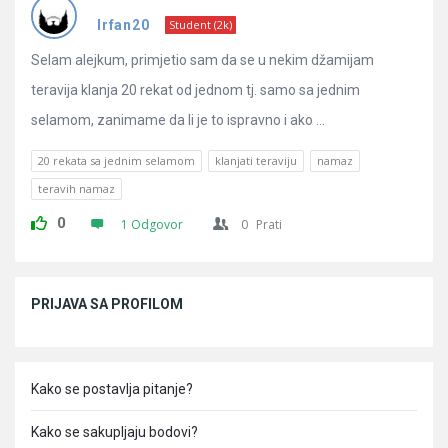
Pitanja
Irfan20
Student (2k)
Selam alejkum, primjetio sam da se u nekim džamijam
teravija klanja 20 rekat od jednom tj. samo sa jednim
selamom, zanimame da li je to ispravno i ako ...
20 rekata sa jednim selamom
klanjati teraviju
namaz
teravih namaz
0
1 Odgovor
0
Prati
Sidebar
PRIJAVA SA PROFILOM
Kako se postavlja pitanje?
Kako se sakupljaju bodovi?