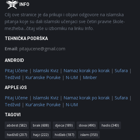
Footer
O
INFO
Cilj ove stranice je da prikupi i objavi odgovore na islamska
pitanja koje su dali islamski učenjaci sve četiri pravne škole-
mezheba...čitaj više u izborniku na linku Info.
TEHNIČKA PODRŠKA
Email:
pitajucene@gmail.com
ANDROID
Pitaj Učene
|
Islamski Kviz
|
Namaz korak po korak
|
Sufara
|
Tedžvid
|
Kur'anske Poruke
|
N-UM
|
Minber
APPLE iOS
Pitaj Učene
|
Islamski Kviz
|
Namaz korak po korak
|
Sufara
|
Tedžvid
|
Kur'anske Poruke
|
N-UM
TAGOVI
abdest
(582)
brak
(608)
djeca
(189)
dova
(490)
hadis
(340)
hadždž
(207)
hajz
(222)
hidžab
(187)
islam
(353)