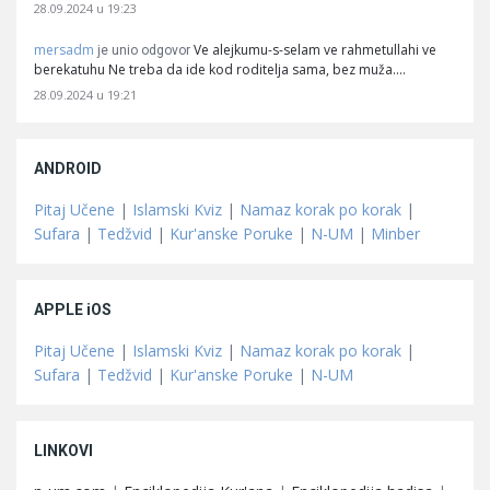
28.09.2024 u 19:23
mersadm
Ve alejkumu-s-selam ve rahmetullahi ve
je unio odgovor
berekatuhu Ne treba da ide kod roditelja sama, bez muža.…
28.09.2024 u 19:21
ANDROID
Pitaj Učene
|
Islamski Kviz
|
Namaz korak po korak
|
Sufara
|
Tedžvid
|
Kur'anske Poruke
|
N-UM
|
Minber
APPLE iOS
Pitaj Učene
|
Islamski Kviz
|
Namaz korak po korak
|
Sufara
|
Tedžvid
|
Kur'anske Poruke
|
N-UM
LINKOVI