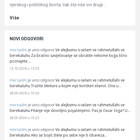
vjerskog i političkog života, čak šta više ovi drugi ...
Više
NOVI ODGOVORI
mersadm
Ve alejkumu-s-selam ve rahmetullahi ve
je unio odgovor
berekatuhu Za bračno savjetovanje se obratite nekome koga lično
poznajete.…
13.10.2024 u 15:25
mersadm
Ve alejkumu-s-selam ve rahmetullahi ve
je unio odgovor
berekatuhu Tražite tiknture u kojim nije korišten etanol. One u…
28.09.2024 u 19:26
mersadm
Ve alejkumu-s-selam ve rahmetullahi ve
je unio odgovor
berekatuhu Pitanje nije dovoljno pojašenjeno. Pas je čuvar čega? U…
28.09.2024 u 19:25
mersadm
Ve alejkumu-s-selam ve rahmetullahi ve
je unio odgovor
berekatuhu Ako se bojiš štete po sebe nije ti obaveza…