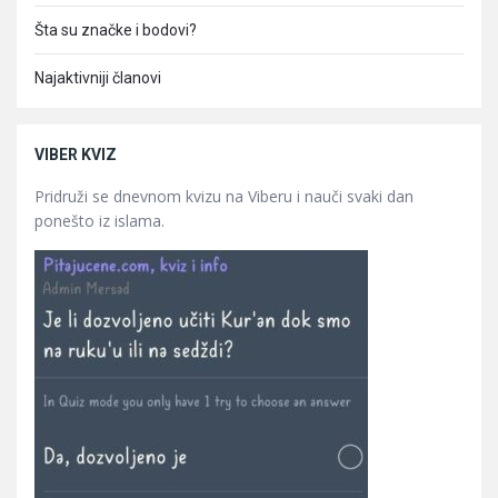
Šta su značke i bodovi?
Najaktivniji članovi
VIBER KVIZ
Pridruži se dnevnom kvizu na Viberu i nauči svaki dan
ponešto iz islama.