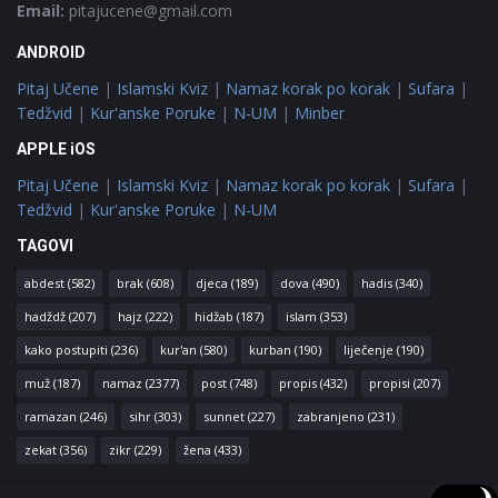
Email:
pitajucene@gmail.com
ANDROID
Pitaj Učene
|
Islamski Kviz
|
Namaz korak po korak
|
Sufara
|
Tedžvid
|
Kur'anske Poruke
|
N-UM
|
Minber
APPLE iOS
Pitaj Učene
|
Islamski Kviz
|
Namaz korak po korak
|
Sufara
|
Tedžvid
|
Kur'anske Poruke
|
N-UM
TAGOVI
abdest
(582)
brak
(608)
djeca
(189)
dova
(490)
hadis
(340)
hadždž
(207)
hajz
(222)
hidžab
(187)
islam
(353)
kako postupiti
(236)
kur'an
(580)
kurban
(190)
liječenje
(190)
muž
(187)
namaz
(2377)
post
(748)
propis
(432)
propisi
(207)
ramazan
(246)
sihr
(303)
sunnet
(227)
zabranjeno
(231)
zekat
(356)
zikr
(229)
žena
(433)