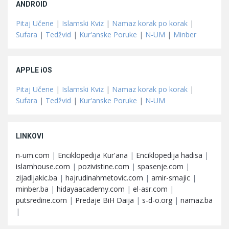
ANDROID
Pitaj Učene
|
Islamski Kviz
|
Namaz korak po korak
|
Sufara
|
Tedžvid
|
Kur'anske Poruke
|
N-UM
|
Minber
APPLE iOS
Pitaj Učene
|
Islamski Kviz
|
Namaz korak po korak
|
Sufara
|
Tedžvid
|
Kur'anske Poruke
|
N-UM
LINKOVI
n-um.com
|
Enciklopedija Kur'ana
|
Enciklopedija hadisa
|
islamhouse.com
|
pozivistine.com
|
spasenje.com
|
zijadljakic.ba
|
hajrudinahmetovic.com
|
amir-smajic
|
minber.ba
|
hidayaacademy.com
|
el-asr.com
|
putsredine.com
|
Predaje BiH Daija
|
s-d-o.org
|
namaz.ba
|