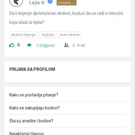
Pitanja
Lejla H
Urednik
Da li dojenje djeteta kvari abdest, budući da se radi o tekućini
koja izlazi iz tijela?
abdest dojenje
dojenje
kvari abdest
0
1 Odgovor
0
Prati
Sidebar
PRIJAVA SA PROFILOM
Kako se postavlja pitanje?
Kako se sakupljaju bodovi?
Šta su značke i bodovi?
Najaktivniji članovi