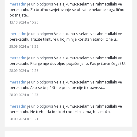
mersadm
Ve alejkumu-s-selam ve rahmetullahi ve
je unio odgovor
berekatuhu Za bračno savjetovanje se obratite nekome koga lično
poznajete.…
13.10.2024 u 15:25
mersadm
Ve alejkumu-s-selam ve rahmetullahi ve
je unio odgovor
berekatuhu Tražite tiknture u kojim nije korišten etanol. One u…
28.09.2024 u 19:26
mersadm
Ve alejkumu-s-selam ve rahmetullahi ve
je unio odgovor
berekatuhu Pitanje nije dovoljno pojašenjeno. Pas je čuvar čega? U…
28.09.2024 u 19:25
mersadm
Ve alejkumu-s-selam ve rahmetullahi ve
je unio odgovor
berekatuhu Ako se bojiš štete po sebe nije ti obaveza…
28.09.2024 u 19:23
mersadm
Ve alejkumu-s-selam ve rahmetullahi ve
je unio odgovor
berekatuhu Ne treba da ide kod roditelja sama, bez muža.…
28.09.2024 u 19:21