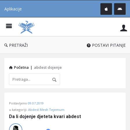
Aplikacije
Pit
Uč
®
PRETRAŽI
POSTAVI PITANJE
Početna
|
abdest dojenje
Pitaj
Postavljeno
09.07.2019
Učene
u kategoriji:
Abdest Mesh Tejemum
®
Da li dojenje djeteta kvari abdest
Latest