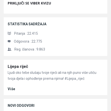
PRIKLJUČI SE VIBER KVIZU
STATISTIKA SADRŽAJA
Pitanja :
22.415
Odgovora :
22.775
Reg. članova :
9.863
Članci
Lijepa riječ
Ljudi oko tebe slušaju tvoje riječi ali na njih puno više utiču
tvoja djela i ophođenje prema njima! #Lijepa_riječ
Više
NOVI ODGOVORI