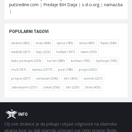
putsredine.com
|
Predaje BiH Daija
|
s-d-o.org
|
namaz.ba
|
POPULARNI TAGOVI
abdest
(582)
brak
(608)
djeca
(189)
dova
(490)
hadis
(340)
hadždž
(207)
hajz
(222)
hidžab
(187)
islam
(353)
kako postupiti
(236)
kur'an
(580)
kurban
(190)
liječenje
(190)
muž
(187)
namaz
(2377)
post
(748)
propis
(432)
propisi
(207)
ramazan
(246)
sihr
(303)
sunnet
(227)
zabranjeno
(231)
zekat
(356)
zikr
(229)
žena
(433)
Footer
O
INFO
Cilj ove stranice je da prikupi i objavi odgovore na islamska
pitanja koje su dali islamski učenjaci sve četiri pravne škole-