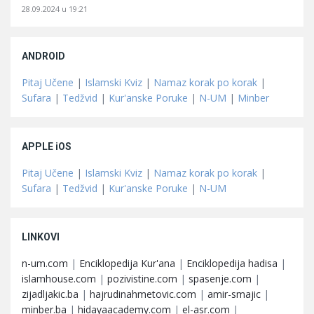
28.09.2024 u 19:21
ANDROID
Pitaj Učene
|
Islamski Kviz
|
Namaz korak po korak
|
Sufara
|
Tedžvid
|
Kur'anske Poruke
|
N-UM
|
Minber
APPLE iOS
Pitaj Učene
|
Islamski Kviz
|
Namaz korak po korak
|
Sufara
|
Tedžvid
|
Kur'anske Poruke
|
N-UM
LINKOVI
n-um.com
|
Enciklopedija Kur'ana
|
Enciklopedija hadisa
|
islamhouse.com
|
pozivistine.com
|
spasenje.com
|
zijadljakic.ba
|
hajrudinahmetovic.com
|
amir-smajic
|
minber.ba
|
hidayaacademy.com
|
el-asr.com
|