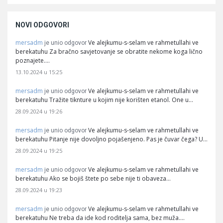
NOVI ODGOVORI
mersadm
Ve alejkumu-s-selam ve rahmetullahi ve
je unio odgovor
berekatuhu Za bračno savjetovanje se obratite nekome koga lično
poznajete.…
13.10.2024 u 15:25
mersadm
Ve alejkumu-s-selam ve rahmetullahi ve
je unio odgovor
berekatuhu Tražite tiknture u kojim nije korišten etanol. One u…
28.09.2024 u 19:26
mersadm
Ve alejkumu-s-selam ve rahmetullahi ve
je unio odgovor
berekatuhu Pitanje nije dovoljno pojašenjeno. Pas je čuvar čega? U…
28.09.2024 u 19:25
mersadm
Ve alejkumu-s-selam ve rahmetullahi ve
je unio odgovor
berekatuhu Ako se bojiš štete po sebe nije ti obaveza…
28.09.2024 u 19:23
mersadm
Ve alejkumu-s-selam ve rahmetullahi ve
je unio odgovor
berekatuhu Ne treba da ide kod roditelja sama, bez muža.…