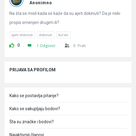
Pitanja
Anonimno
Na šta se misli kada se kaže da su ajeti dokinuti? Da je neki
propis smenjen drugim ili?
ajeti dokinuti
dokinuti
kur'an
0
1 Odgovor
0
Prati
Sidebar
PRIJAVA SA PROFILOM
Kako se postavlja pitanje?
Kako se sakupljaju bodovi?
Šta su značke i bodovi?
Najaktivniji članovi