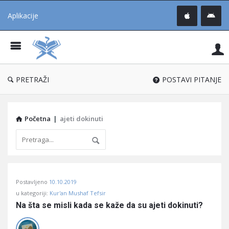
Aplikacije
Pit
Uč
®
PRETRAŽI
POSTAVI PITANJE
Početna
|
ajeti dokinuti
Pitaj
Postavljeno
10.10.2019
Učene
u kategoriji:
Kur'an Mushaf Tefsir
®
Na šta se misli kada se kaže da su ajeti dokinuti?
Latest