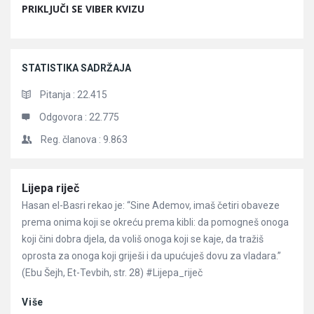
PRIKLJUČI SE VIBER KVIZU
STATISTIKA SADRŽAJA
Pitanja :
22.415
Odgovora :
22.775
Reg. članova :
9.863
Članci
Lijepa riječ
Hasan el-Basri rekao je: “Sine Ademov, imaš četiri obaveze
prema onima koji se okreću prema kibli: da pomogneš onoga
koji čini dobra djela, da voliš onoga koji se kaje, da tražiš
oprosta za onoga koji griješi i da upućuješ dovu za vladara.”
(Ebu Šejh, Et-Tevbih, str. 28) #Lijepa_riječ
Više