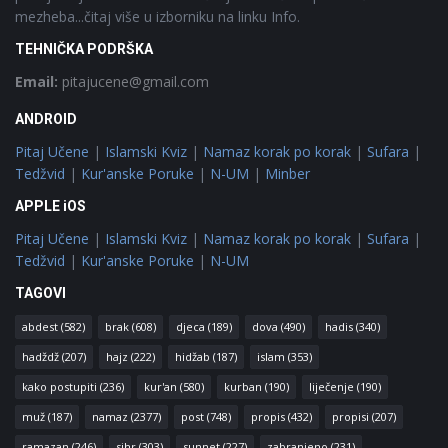
mezheba...čitaj više u izborniku na linku Info.
TEHNIČKA PODRŠKA
Email:
pitajucene@gmail.com
ANDROID
Pitaj Učene
|
Islamski Kviz
|
Namaz korak po korak
|
Sufara
|
Tedžvid
|
Kur'anske Poruke
|
N-UM
|
Minber
APPLE iOS
Pitaj Učene
|
Islamski Kviz
|
Namaz korak po korak
|
Sufara
|
Tedžvid
|
Kur'anske Poruke
|
N-UM
TAGOVI
abdest
(582)
brak
(608)
djeca
(189)
dova
(490)
hadis
(340)
hadždž
(207)
hajz
(222)
hidžab
(187)
islam
(353)
kako postupiti
(236)
kur'an
(580)
kurban
(190)
liječenje
(190)
muž
(187)
namaz
(2377)
post
(748)
propis
(432)
propisi
(207)
ramazan
(246)
sihr
(303)
sunnet
(227)
zabranjeno
(231)