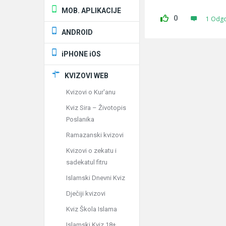
MOB. APLIKACIJE
0
1 Odg
ANDROID
iPHONE iOS
KVIZOVI WEB
Kvizovi o Kur'anu
Kviz Sira – Životopis
Poslanika
Ramazanski kvizovi
Kvizovi o zekatu i
sadekatul fitru
Islamski Dnevni Kviz
Dječiji kvizovi
Kviz Škola Islama
Islamski Kviz 18+