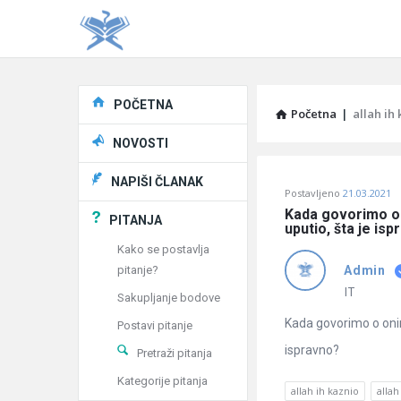
Explore
POČETNA
Početna
|
allah ih
NOVOSTI
Pitaj
NAPIŠI ČLANAK
Postavljeno
21.03.2021
Učene
Kada govorimo o o
PITANJA
uputio, šta je is
®
Kako se postavlja
pitanje?
Admin
Latest
IT
Sakupljanje bodove
Pitanja
Kada govorimo o onima
Postavi pitanje
ispravno?
Pretraži pitanja
Kategorije pitanja
allah ih kaznio
allah