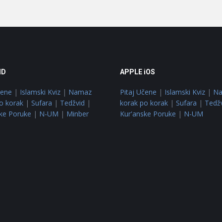
ID
APPLE iOS
čene
|
Islamski Kviz
|
Namaz
Pitaj Učene
|
Islamski Kviz
|
N
o korak
|
Sufara
|
Tedžvid
|
korak po korak
|
Sufara
|
Tedž
ke Poruke
|
N-UM
|
Minber
Kur'anske Poruke
|
N-UM