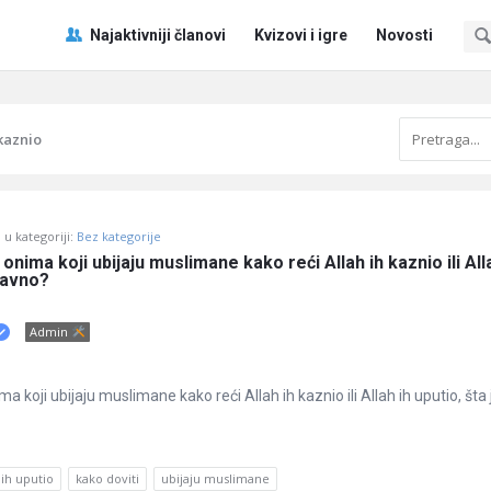
Pitaj
Pitaj
Najaktivniji članovi
Kvizovi i igre
Novosti
Učene
Učene
®
®
Navigacija
 kaznio
u kategoriji:
Bez kategorije
nima koji ubijaju muslimane kako reći Allah ih kaznio ili Alla
pravno?
Admin
 koji ubijaju muslimane kako reći Allah ih kaznio ili Allah ih uputio, šta 
 ih uputio
kako doviti
ubijaju muslimane