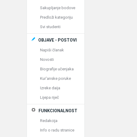
Sakupljanje bodove
Predloži kategoriju
Svi studenti
OBJAVE - POSTOVI
Napiši članak
Novosti
Biografije učenjaka
Kur'anske poruke
Izreke daija
Lijepa riječ
FUNKCIONALNOST
Redakcija
Info o radu stranice