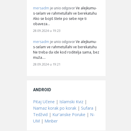
mersadm
Ve alejkumu-
je unio odgovor
s-selam ve rahmetullahi ve berekatuhu
Ako se bojiš štete po sebe nije ti
obaveza…
28.09.2024 u 19:23
mersadm
Ve alejkumu-
je unio odgovor
s-selam ve rahmetullahi ve berekatuhu
Ne treba da ide kod roditelja sama, bez
muža.…
28.09.2024 u 19:21
ANDROID
Pitaj Učene
|
Islamski Kviz
|
Namaz korak po korak
|
Sufara
|
Tedžvid
|
Kur'anske Poruke
|
N-
UM
|
Minber