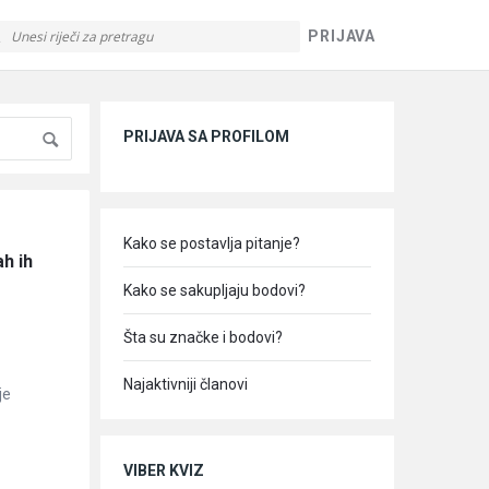
PRIJAVA
Sidebar
PRIJAVA SA PROFILOM
Kako se postavlja pitanje?
h ih 
Kako se sakupljaju bodovi?
Šta su značke i bodovi?
Najaktivniji članovi
je
VIBER KVIZ