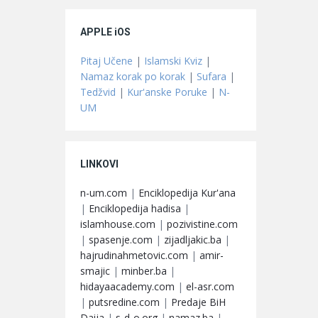
APPLE iOS
Pitaj Učene
|
Islamski Kviz
|
Namaz korak po korak
|
Sufara
|
Tedžvid
|
Kur'anske Poruke
|
N-
UM
LINKOVI
n-um.com
|
Enciklopedija Kur'ana
|
Enciklopedija hadisa
|
islamhouse.com
|
pozivistine.com
|
spasenje.com
|
zijadljakic.ba
|
hajrudinahmetovic.com
|
amir-
smajic
|
minber.ba
|
hidayaacademy.com
|
el-asr.com
|
putsredine.com
|
Predaje BiH
Daija
|
s-d-o.org
|
namaz.ba
|