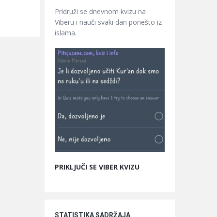
Pridruži se dnevnom kvizu na
Viberu i nauči svaki dan ponešto iz
islama.
PRIKLJUČI SE VIBER KVIZU
STATISTIKA SADRŽAJA