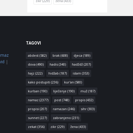
zikr
(229)
žena
(433)
TAGOVI
amaz
abdest
(582)
brak
(608)
djeca
(189)
vid
|
dova
(490)
hadis
(340)
hadždž
(207)
hajz
(222)
hidžab
(187)
islam
(353)
kako postupiti
(236)
kur'an
(580)
kurban
(190)
liječenje
(190)
muž
(187)
namaz
(2377)
post
(748)
propis
(432)
propisi
(207)
ramazan
(246)
sihr
(303)
sunnet
(227)
zabranjeno
(231)
zekat
(356)
zikr
(229)
žena
(433)