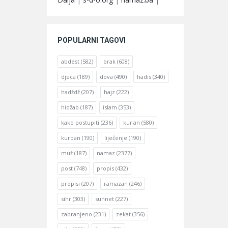
POPULARNI TAGOVI
abdest
(582)
brak
(608)
djeca
(189)
dova
(490)
hadis
(340)
hadždž
(207)
hajz
(222)
hidžab
(187)
islam
(353)
kako postupiti
(236)
kur'an
(580)
kurban
(190)
liječenje
(190)
muž
(187)
namaz
(2377)
post
(748)
propis
(432)
propisi
(207)
ramazan
(246)
sihr
(303)
sunnet
(227)
zabranjeno
(231)
zekat
(356)