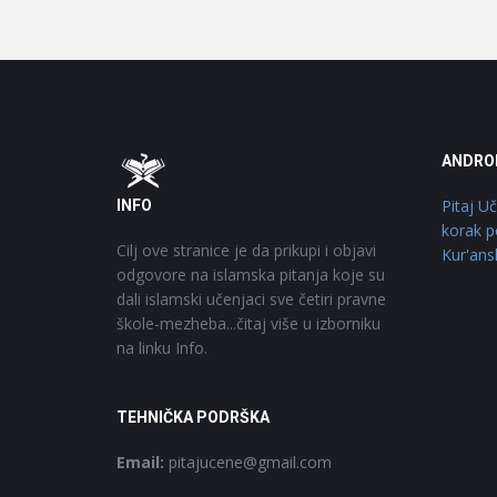
Footer
O
ANDRO
Pitaj U
INFO
korak p
Cilj ove stranice je da prikupi i objavi
Kur'ans
odgovore na islamska pitanja koje su
dali islamski učenjaci sve četiri pravne
škole-mezheba...čitaj više u izborniku
na linku Info.
TEHNIČKA PODRŠKA
Email:
pitajucene@gmail.com