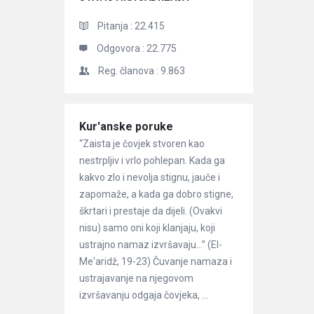
Pitanja :
22.415
Odgovora :
22.775
Reg. članova :
9.863
Članci
Kur'anske poruke
“Zaista je čovjek stvoren kao
nestrpljiv i vrlo pohlepan. Kada ga
kakvo zlo i nevolja stignu, jauče i
zapomaže, a kada ga dobro stigne,
škrtari i prestaje da dijeli. (Ovakvi
nisu) samo oni koji klanjaju, koji
ustrajno namaz izvršavaju…” (El-
Me'aridž, 19-23) Čuvanje namaza i
ustrajavanje na njegovom
izvršavanju odgaja čovjeka, ...