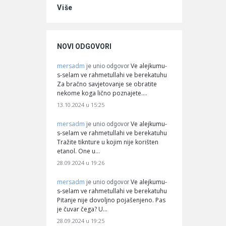
Više
NOVI ODGOVORI
mersadm
Ve alejkumu-
je unio odgovor
s-selam ve rahmetullahi ve berekatuhu
Za bračno savjetovanje se obratite
nekome koga lično poznajete.…
13.10.2024 u 15:25
mersadm
Ve alejkumu-
je unio odgovor
s-selam ve rahmetullahi ve berekatuhu
Tražite tiknture u kojim nije korišten
etanol. One u…
28.09.2024 u 19:26
mersadm
Ve alejkumu-
je unio odgovor
s-selam ve rahmetullahi ve berekatuhu
Pitanje nije dovoljno pojašenjeno. Pas
je čuvar čega? U…
28.09.2024 u 19:25