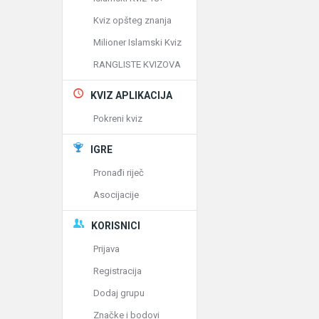
Kviz opšteg znanja
Milioner Islamski Kviz
RANGLISTE KVIZOVA
KVIZ APLIKACIJA
Pokreni kviz
IGRE
Pronađi riječ
Asocijacije
KORISNICI
Prijava
Registracija
Dodaj grupu
Značke i bodovi